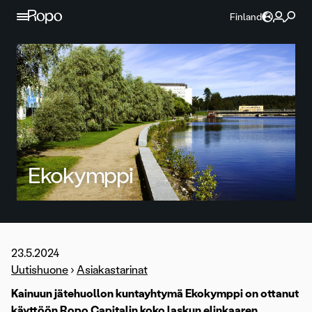
Jatka sisältöön
Finland
Ekokymppi
23.5.2024
Uutishuone
›
Asiakastarinat
Kainuun jätehuollon kuntayhtymä Ekokymppi on ottanut
käyttöön Ropo Capitalin koko laskun elinkaaren