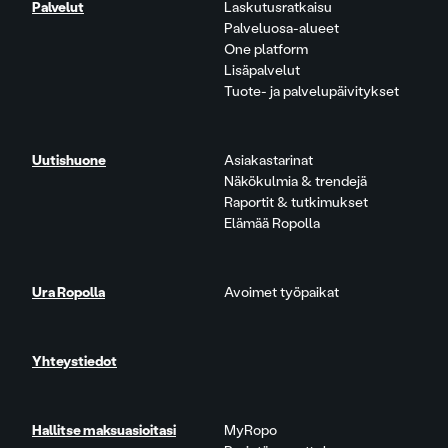
Palvelut
Laskutusratkaisu
Palveluosa-alueet
One platform
Lisäpalvelut
Tuote- ja palvelupäivitykset
Uutishuone
Asiakastarinat
Näkökulmia & trendejä
Raportit & tutkimukset
Elämää Ropolla
Ura Ropolla
Avoimet työpaikat
Yhteystiedot
Hallitse maksuasioitasi
MyRopo