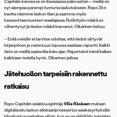
Capitalin kanssa se on itseasiassa päinvastoin – meillä on
nyt aiempaa parempi tuntuma laskutukseen. Ropo 24:n
kautta näemme laskun tilan ja saamme myös
kassavirtaennusteet reaaliajassa. Rutiinityön määrä on
vähentynyt ja tiedon määrä kasvanut, Oikarinen kehuu.
– Enää meidän ei tarvitse odottaa, että tiedot siirtyvät
kirjanpitoon ja vasta kuun lopussa saadaan raportti. Kaikki
tieto on meillä saatavilla koko ajan. Raportointi toimii kaiken
kaikkiaan todella hyvin, Oikarinen jatkaa.
Jätehuollon tarpeisiin rakennettu
ratkaisu
Ropo Capitalin asiakkuusjohtaja
Ville Räsäsen
mukaan
digitalisoitu laskun elinkaariprosessi luo asiakasyrityksille
kilpailuetua parhaiten silloin, kun se on räätälöity toimialan