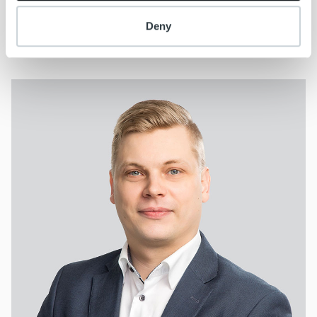
kehittämiseen keskittymistä.
www.ekokymppi.fi
Deny
Lisätietoja: