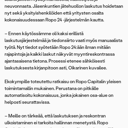
neuvonnasta. Jäsenkuntien jätehuollon laskutus hoidetaan
nyt sekä yksityishenkilöiden että yritysten osalta
kokonaisuudessaan Ropo 24 -järjestelmän kautta.
– Ennen käytössämme oli kaksi erillistä
laskutusjärjestelmää ja tiedonsiirto vaati myös manuaalista
työtä. Nyt tiedot syötetään Ropo 24:ään ilman mitään
rajapintoja ja kaikki laskut näkyvät myyntireskontrassa
ajantasaisena tietona. Prosessi etenee sähköisesti
laskutuksesta kirjanpitoon asti, Oikarinen kuvailee.
Ekokympille toteutettu ratkaisu on Ropo Capitalin yleisen
toimintamallin mukainen. Perustana on pitkälle
automatisoitu kokonaisuus, jonka jokainen osa-alue on
helposti seurattavissa.
– Meille on tärkeää, että laskutuksen ja reskontran
ulkoistaminen ei tarkoita hallinnan menetystä. Ropo