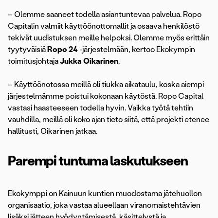
– Olemme saaneet todella asiantuntevaa palvelua. Ropo
Capitalin valmiit käyttöönottomallit ja osaava henkilöstö
tekivät uudistuksen meille helpoksi. Olemme myös erittäin
tyytyväisiä
Ropo 24
-järjestelmään, kertoo Ekokympin
toimitusjohtaja
Jukka
Oikarinen
.
– Käyttöönotossa meillä oli tiukka aikataulu, koska aiempi
järjestelmämme poistui kokonaan käytöstä. Ropo Capital
vastasi haasteeseen todella hyvin. Vaikka työtä tehtiin
vauhdilla, meillä oli koko ajan tieto siitä, että projekti etenee
hallitusti, Oikarinen jatkaa.
Parempi tuntuma laskutukseen
Ekokymppi on Kainuun kuntien muodostama jätehuollon
organisaatio, joka vastaa alueellaan viranomaistehtävien
lisäksi jätteen hyödyntämisestä, käsittelystä ja