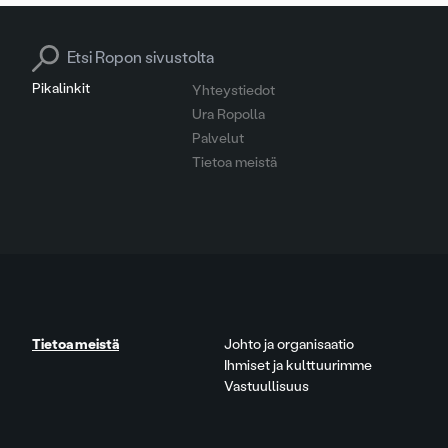
Search for:
Pikalinkit
Yhteystiedot
Ura Ropolla
Palvelut
Tietoa meistä
Tietoa meistä
Johto ja organisaatio
Ihmiset ja kulttuurimme
Vastuullisuus