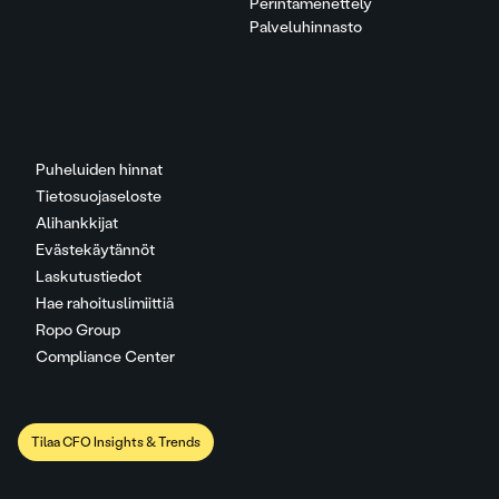
Perintämenettely
Palveluhinnasto
Puheluiden hinnat
Tietosuojaseloste
Alihankkijat
Evästekäytännöt
Laskutustiedot
Hae rahoituslimiittiä
Ropo Group
Compliance Center
Tilaa CFO Insights & Trends