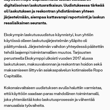
digitalisoivan laskutusratkaisun. Uudistuksessa tärkeää
oli laskutuksen ja reskontran yhdistäminen yhteen
järjestelmään, aiempaa kattavampi raportointi ja laskun
reaaliaikainen seuranta.
Ekokympin laskutusuudistus käynnistyi, kun yhtiön
käytössä olleen laskutusjärjestelmän ylläpito oli
päättymässä. Järjestelmän vaihdon yhteydessä päätettiin
tehdä laajempi toimintamallien muutos. Tarjousten
perusteella Ekokymppi ulkoisti vuoden 2017 alussa
laskutuksen, maksuvalvonnan ja reskontran hoidon sekä
maksamiseen liittyvän asiakaspalvelun kotimaiselle Ropo
Capitalille.
Kokonaisvaltaisen uudistuksen avulla haluttiin varmistaa,
että käyttöön saadaan paras mahdollinen toimintamalli,
joka yhtenäistää koko laskutusprosessin ja vähentää
manuaalisia työvaiheita.