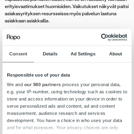
erityisvaatimukset huomioiden. Vaikutukset näkyvät paitsi
asiakasyrityksen resursseissa myös palvelun laatuna
asiakkaan asiakkaille.
– Jätehuollossa usealla organisaatiolla on mietinnässä
järjestelmien muutos. Meillä laskun elinkaaripalvelu
räätälöidään toimialakohtaisesti – kokemuksemme
Consent
Details
Ad Settings
About
mukaan näin saadaan rakennettua paras ratkaisu sekä
toimeksiantajan että toimeksiantajan asiakkaan
näkökulmasta. Ekokymppi on tästä erinomainen esimerkki,
Responsible use of your data
Räsänen täsmentää.
We and
our 980 partners
process your personal data,
e.g. your IP-number, using technology such as cookies to
Vaikka Ekokympin suurimpia tavoitteita olivat prosessin
store and access information on your device in order to
digitalisointi sekä reaaliaikaisen seurannan ja raportoinnin
serve personalized ads and content, ad and content
käyttöönotto, myös säästöt kiinnostivat. Uusi
measurement, audience research and services
palveluratkaisu mahdollistaa kustannusten laskun samaan
development. You have a choice in who uses your data
aikaan, kun esimerkiksi asiakaspalveluajat laajenevat.
and for what purposes. Your privacy choices are only