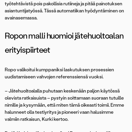
työtehtävistä pois pakollisia rutiineja ja pitää painotuksen
asiantuntijatyössä. Tässä automatiikan hyödyntäminen on
avainasemassa.
Ropon malli huomioi jätehuoltoalan
erityispiirteet
Ropo valikoitui kumppaniksi laskutuksen prosessien
uudistamiseen vahvojen referenssiensä vuoksi.
– Jätehuoltoalalla puhutaan keskenään paljon käytössä
olevista ratkaisuista – pystyin soittamaan suoraan tutuille
nimille ja kysymään, että miten tämä oikeasti toimii. Emme
halunneet olla testiyritys ja pioneeri vaan halusimme
valmiin ratkaisun, Kurki kertoo.