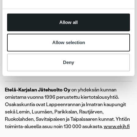
may combine it with other information that you’ve
laskuista Suomessa hoituu Ropon kautta. Etelä-Karjalan
provided to them or that they’ve collected from your use
Jätehuollon lisäksi Ropon asiakkaita toimialalla ovat mm.
of their services.
Puhas
,
Lakeuden Etappi
,
Kiertokapula
ja
Jätekukko
.
Allow all
Lisätietoja:
Allow selection
Satu Kurki, hallintopäällikkö, Etelä-Karjalan Jätehuolto Oy,
puh. +358 10 841 1801
,
satu.kurki@ekjh.fi
Henry Pärssinen, asiakkuusjohtaja, Ropo Capital Oy,
puh.
Deny
+358 44 783 8782
,
henry.parssinen@ropocapital.fi
Etelä-Karjalan Jätehuolto Oy
on yhdeksän kunnan
omistama vuonna 1996 perustettu kiertotalousyhtiö.
Osakaskuntia ovat Lappeenrannan ja Imatran kaupungit
sekä Lemin, Luumäen, Parikkalan, Rautjärven,
Ruokolahden, Savitaipaleen ja Taipalsaaren kunnat. Yhtiön
toiminta-alueella asuu noin 130 000 asukasta.
www.ekjh.fi