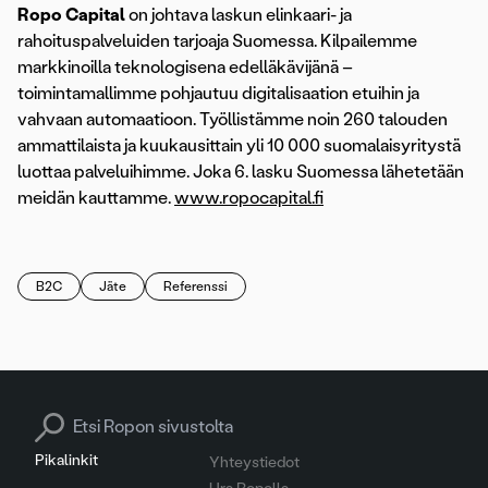
Ropo Capital
on johtava laskun elinkaari- ja
rahoituspalveluiden tarjoaja Suomessa. Kilpailemme
markkinoilla teknologisena edelläkävijänä –
toimintamallimme pohjautuu digitalisaation etuihin ja
vahvaan automaatioon. Työllistämme noin 260 talouden
ammattilaista ja kuukausittain yli 10 000 suomalaisyritystä
luottaa palveluihimme. Joka 6. lasku Suomessa lähetetään
meidän kauttamme.
www.ropocapital.fi
B2C
Jäte
Referenssi
Search for:
Pikalinkit
Yhteystiedot