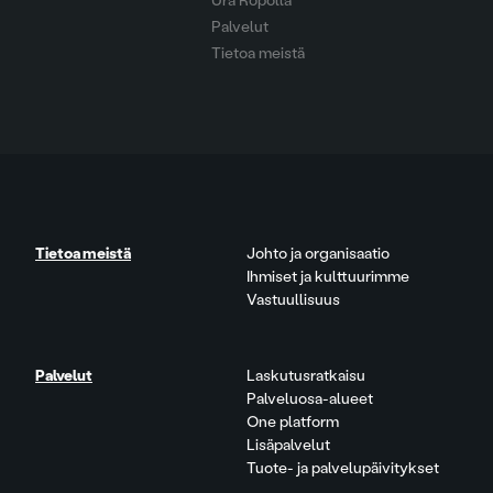
Ura Ropolla
Palvelut
Tietoa meistä
Tietoa meistä
Johto ja organisaatio
Ihmiset ja kulttuurimme
Vastuullisuus
Palvelut
Laskutusratkaisu
Palveluosa-alueet
One platform
Lisäpalvelut
Tuote- ja palvelupäivitykset