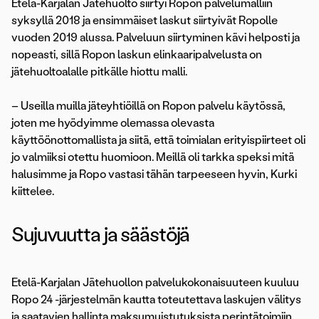
Etelä-Karjalan Jätehuolto siirtyi Ropon palvelumalliin
syksyllä 2018 ja ensimmäiset laskut siirtyivät Ropolle
vuoden 2019 alussa. Palveluun siirtyminen kävi helposti ja
nopeasti, sillä Ropon laskun elinkaaripalvelusta on
jätehuoltoalalle pitkälle hiottu malli.
– Useilla muilla jäteyhtiöillä on Ropon palvelu käytössä,
joten me hyödyimme olemassa olevasta
käyttöönottomallista ja siitä, että toimialan erityispiirteet oli
jo valmiiksi otettu huomioon. Meillä oli tarkka speksi mitä
halusimme ja Ropo vastasi tähän tarpeeseen hyvin, Kurki
kiittelee.
Sujuvuutta ja säästöjä
Etelä-Karjalan Jätehuollon palvelukokonaisuuteen kuuluu
Ropo 24 -järjestelmän kautta toteutettava laskujen välitys
ja saatavien hallinta maksumuistutuksista perintätoimiin