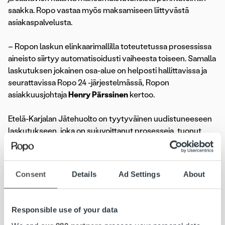
saakka. Ropo vastaa myös maksamiseen liittyvästä
asiakaspalvelusta.
– Ropon laskun elinkaarimallilla toteutetussa prosessissa
aineisto siirtyy automatisoidusti vaiheesta toiseen. Samalla
laskutuksen jokainen osa-alue on helposti hallittavissa ja
seurattavissa Ropo 24 -järjestelmässä, Ropon
asiakkuusjohtaja
Henry Pärssinen
kertoo.
Etelä-Karjalan Jätehuolto on tyytyväinen uudistuneeseen
laskutukseen, joka on sujuvoittanut prosesseja, tuonut
säästöjä ja vapauttanut oman henkilöstön aikaa
liiketoiminnan kannalta oleellisiin tehtäviin.
Consent
Details
Ad Settings
About
– Meidän liikevaihto muodostuu yksityisten kuntalaisten
jätemaksupalveluiden tuottamisesta, niin sillä on oikeasti
merkitystä, että voidaan tehdä tehokkaasti ja säästää,
Responsible use of your data
Kurki muistuttaa.