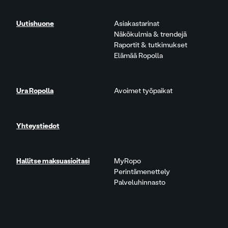
Uutishuone
Asiakastarinat
Näkökulmia & trendejä
Raportit & tutkimukset
Elämää Ropolla
Ura Ropolla
Avoimet työpaikat
Yhteystiedot
Hallitse maksuasioitasi
MyRopo
Perintämenettely
Palveluhinnasto