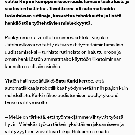
valitsi Ropon kumppanikseen uudistamaan laskutusta ja
saatavien hallintaa. Tavoitteena oli automatisoida
laskutuksen rutiineja, kasvattaa tehokkuutta ja lisätä
henkilöstön työtehtävien mielekkyyttä.
Parikymmentä vuotta toimineessa Etelä-Karjalan
Jätehuollossa on tehty aktiivisesti työtä toimintamallien
uudistamiseksi – turhista rutiineista on haluttu eroon ja
oman henkilöstön ammattitaito käyttöön liiketoiminnan
kannalta oleellisiin asioihin.
Yhtiön hallintopäällikkö
Satu Kurki
kertoo, että
automatiikkaa ja robotiikkaa hyödynnetään niin paljon kuin
mahdollista. Kurki näkee uudistumisen edellytyksenä
työssä viihtymiselle.
– Meille on tärkeää, että työntekijämme viihtyvät työssä
hyvin. Mielekäs työ on tärkein yksittäinen jaksamiseen ja
viihtyvyyteen vaikuttava tekijä. Haluamme saada