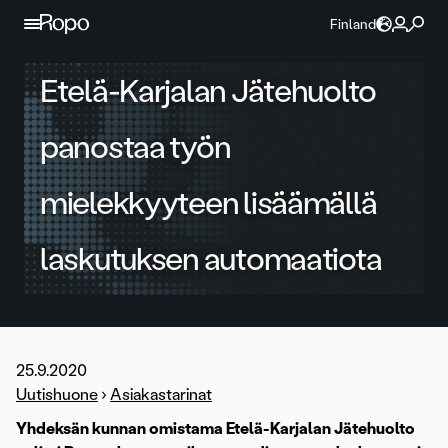
Jatka sisältöön
Finland
Etelä-Karjalan Jätehuolto
panostaa työn
mielekkyyteen lisäämällä
laskutuksen automaatiota
25.9.2020
Uutishuone
›
Asiakastarinat
Yhdeksän kunnan omistama Etelä-Karjalan Jätehuolto