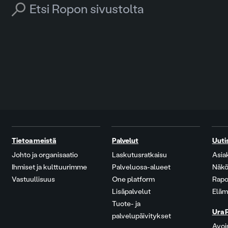
Search for:
Tietoa meistä
Palvelut
Uuti
Johto ja organisaatio
Laskutusratkaisu
Asia
Ihmiset ja kulttuurimme
Palveluosa-alueet
Näkö
Vastuullisuus
One platform
Rapo
Lisäpalvelut
Eläm
Tuote- ja
Ura 
palvelupäivitykset
Avoi