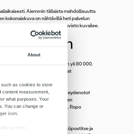
aaliaikaisesti. Aiemmin tällaista mahdollisuutta
ksen kokonaiskuva on nähtävillä heti palvelun
toimintamme kehittämisessä, Haavisto kuvailee.
kattavammin
About
ja vuosittain laskuja lähetetään yli 80 000.
t pidentyneet ja palvelukanavat
 such as cookies to store
nd content measurement,
 laskun maksamiseen liittyvät yhteydenotot
for what purposes. Your
iden tekemiseen. Asiakasyrityksen
es. You can change or
ssa sillä on myös vahvin osaaminen, Ropo
ger icon.
ails section
.
ilökohtaisesti puhelimitse, sähköpostitse ja