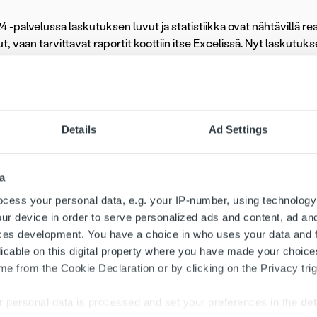
4 -palvelussa laskutuksen luvut ja statistiikka ovat nähtävillä re
lut, vaan tarvittavat raportit koottiin itse Excelissä. Nyt laskutu
la ja voimme helposti hyödyntää laskutuksesta saatavaa dataa 
ksuneuvontaa entistä 
Details
Ad Settings
unnan omistaman HS-Veden toimialueella on yli 90 000 asukasta 
umppanuuden myötä HS-Veden maksuneuvonnan aukioloajat ova
a
neet.
cess your personal data, e.g. your IP-number, using technology
ur device in order to serve personalized ads and content, ad a
 elinkaaripalveluun sisältyy maksuneuvonta, jossa Ropo hoitaa
ces development. You have a choice in who uses your data and 
akoivasta maksusuunnittelusta perintävaiheen maksujärjestely
licable on this digital property where you have made your choic
vaksi jää ainoastaan laskun sisältöön liittyvä asiakaspalvelu, jo
e from the Cookie Declaration or by clicking on the Privacy trig
n asiakkuusjohtaja
Henry Pärssinen
kertoo.
 personal data is processed and set your preferences in the
det
velee HS-Veden asiakkaita maksamiseen liittyvissä asioissa henk