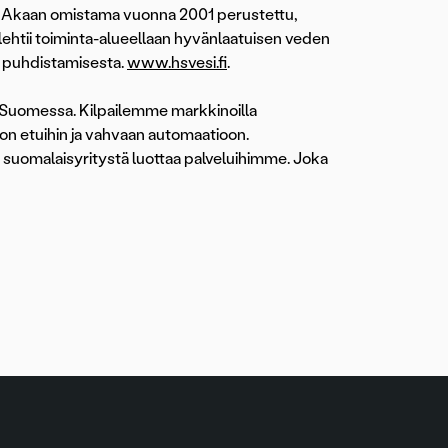
ja Akaan omistama vuonna 2001 perustettu,
lehtii toiminta-alueellaan hyvänlaatuisen veden
a puhdistamisesta.
www.hsvesi.fi
.
ja Suomessa. Kilpailemme markkinoilla
on etuihin ja vahvaan automaatioon.
0 suomalaisyritystä luottaa palveluihimme. Joka