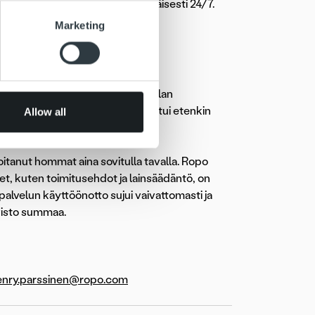
uasioita voi hoitaa myös itsenäisesti 24/7.
se our traffic. We also share
Marketing
pani
ers who may combine it with
 services.
n asemaa energia- ja vesitoimialan
distamisen kumppaniksi pohjautui etenkin
Allow all
ta myös aiempaan yhteistyöhön.
itanut hommat aina sovitulla tavalla. Ropo
teet, kuten toimitusehdot ja lainsäädäntö, on
palvelun käyttöönotto sujui vaivattomasti ja
visto summaa.
enry.parssinen@ropo.com