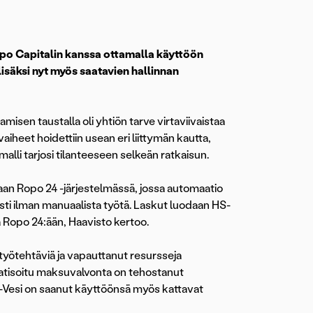
po Capitalin kanssa ottamalla käyttöön
lisäksi nyt myös saatavien hallinnan
amisen taustalla oli yhtiön tarve virtaviivaistaa
iheet hoidettiin usean eri liittymän kautta,
alli tarjosi tilanteeseen selkeän ratkaisun.
an Ropo 24 -järjestelmässä, jossa automaatio
ti ilman manuaalista työtä. Laskut luodaan HS-
a Ropo 24:ään, Haavisto kertoo.
 työtehtäviä ja vapauttanut resursseja
omatisoitu maksuvalvonta on tehostanut
S-Vesi on saanut käyttöönsä myös kattavat