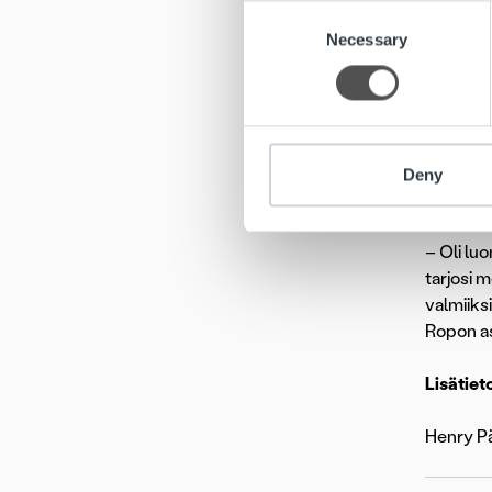
verkossa
Consent
We use cookies to personalis
Necessary
Selection
Ve
information about your use of
other information that you’ve
HS-Veden
merkittä
Deny
Ropon va
– Oli lu
tarjosi m
valmiiks
Ropon as
Lisätiet
Henry Pä