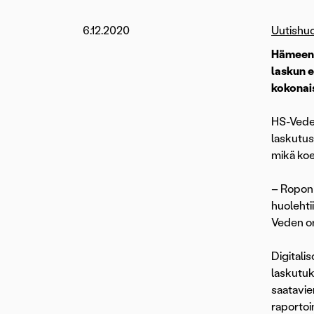
6.12.2020
Uutishu
Hämeenl
laskun e
kokonai
HS-Vede
laskutus
mikä koe
– Ropon 
huolehti
Veden om
Digitali
laskutuk
saatavie
raportoi