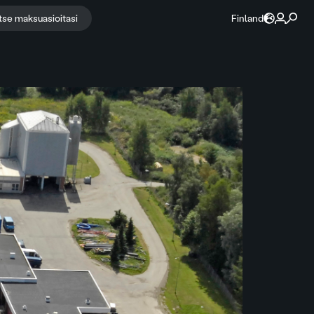
itse maksuasioitasi
Finland