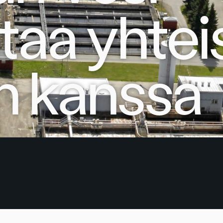
ntaa yhtei
 kanssa