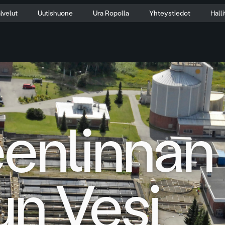
lvelut
Uutishuone
Ura Ropolla
Yhteystiedot
Hall
enlinnan
n Vesi