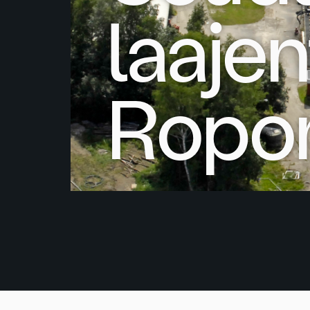
laaje
Ropon