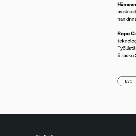
Hämeenl
asiakkai
hankinna
Ropo Ca
teknolog
Työllist
6. lask
B2C