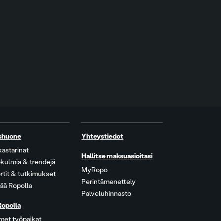
shuone
Yhteystiedot
kastarinat
Hallitse maksuasioitasi
kulmia & trendejä
MyRopo
rtit & tutkimukset
Perintämenettely
ää Ropolla
Palveluhinnasto
Ropolla
met työpaikat