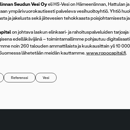
innan Seudun Vesi Oy
eli HS-Vesi on Hämeenlinnan, Hattulan 
taan ympärivuorokautisesti palveleva vesihuoltoyhtiö. Yhtiö huo
sta ja jakelusta sekä jätevesien tehokkaasta poisjohtamisesta j
pital
on johtava laskun elinkaari- ja rahoituspalveluiden tarjoa
isena edelläkävijänä – toimintamallimme pohjautuu digitalisaati
ämme noin 260 talouden ammattilaista ja kuukausittain yli 10 00
u Suomessa lähetetään meidän kauttamme.
www.ropocapital.fi
.
Referenssi
Vesi