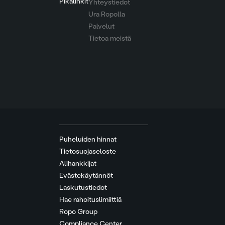
Pikalinkit
Yhteystiedot
Ura Ropolla
Palvelut
Tietoa meistä
Puheluiden hinnat
Tietosuojaseloste
Alihankkijat
Evästekäytännöt
Laskutustiedot
Hae rahoituslimiittiä
Ropo Group
Compliance Center