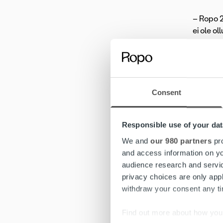
– Ropo 2
ei ole ol
etusivul
Ma
Consent
Kolmen k
Ropon k
Responsible use of your dat
laajentu
We and
our 980 partners
pro
and access information on yo
– Laskun
audience research and servi
aina enn
privacy choices are only app
hoidetta
withdraw your consent any tim
Capitali
Find out more about how your
Ropo pal