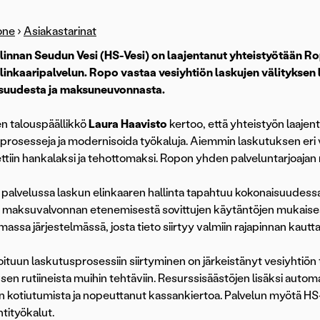
one
›
Asiakastarinat
innan Seudun Vesi (HS-Vesi) on laajentanut yhteistyötään Ro
linkaaripalvelun. Ropo vastaa vesiyhtiön laskujen välityksen 
suudesta ja maksuneuvonnasta.
n talouspäällikkö
Laura Haavisto
kertoo, että yhteistyön laajent
prosesseja ja modernisoida työkaluja. Aiemmin laskutuksen eri va
ttiin hankalaksi ja tehottomaksi. Ropon yhden palveluntarjoajan m
palvelussa laskun elinkaaren hallinta tapahtuu kokonaisuudessa
i maksuvalvonnan etenemisestä sovittujen käytäntöjen mukaises
assa järjestelmässä, josta tieto siirtyy valmiin rajapinnan kautt
soituun laskutusprosessiin siirtyminen on järkeistänyt vesiyhtiön
sen rutiineista muihin tehtäviin. Resurssisäästöjen lisäksi aut
n kotiutumista ja nopeuttanut kassankiertoa. Palvelun myötä H
ntityökalut.