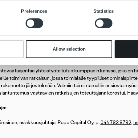
 Ropo Onlinen chatin kautta. Ropo Online -verkkopalvelussa maks
e content and ads, to provide social media features and to analy
Preferences
Statistics
sitoimialan vahva kump
 our site with our social media, advertising and analytics partn
 provided to them or that they’ve collected from your use of their
 ja Ropon yhteistyön laajentuminen vahvistaa entisestään Ropo
vänä kumppanina. HS-Veden päätös valita Ropo laskutuksen uu
Allow selection
hvaan näyttöön vesilaitoksille toteutetuista ratkaisuista, mut
ontevaa laajentaa yhteistyötä tutun kumppanin kanssa, joka on ho
eille toimivan ratkaisun, jossa toimialalle tyypilliset ominaispiir
i rakennettu järjestelmään. Valmiin toimintamallin ansiosta myös 
iantuntemus vastaavien ratkaisujen toteuttajana korostui, Haa
oja:
rssinen, asiakkuusjohtaja, Ropo Capital Oy, p.
044 783 8782
,
h