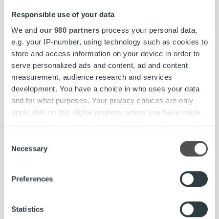
Lisätietoja:
Responsible use of your data
Virpi Vanhatalo, talouspäällikkö, Lakeuden Etappi Oy, puh.
050 408 0834, virpi.vanhatalo@etappi.com
We and
our 980 partners
process your personal data,
Henry Pärssinen, asiakkuusjohtaja, Ropo Capital Oy, puh.
e.g. your IP-number, using technology such as cookies to
044 783 8782, henry.parssinen@ropocapital.fi
store and access information on your device in order to
serve personalized ads and content, ad and content
Lakeuden Etappi Oy
vastaa jätehuollon järjestämisestä
measurement, audience research and services
kahdeksan omistajakuntansa alueella. Osakaskuntia ovat
development. You have a choice in who uses your data
Alavus, Ilmajoki, Kihniö, Kuortane, Kurikka, Lapua,
and for what purposes. Your privacy choices are only
Seinäjoki ja Ähtäri. Yhtiön tehtäviin kuuluu
applicable on this digital property where you have made
omistajakuntiensa lakisääteinen jätehuolto: jätteenkuljetus
your choices. You can change or withdraw your consent
ja -käsittely sekä jätehuollon tiedotus ja neuvonta.
any time from the Cookie Declaration or by clicking on
Consent
www.etappi.com
the Privacy trigger icon.
Necessary
Selection
Find out more about how your personal data is processed
Preferences
and set your preferences in the
details section
.
B2C
Jäte
Referenssi
We use cookies to personalise content and ads, to
Statistics
provide social media features and to analyse our traffic.