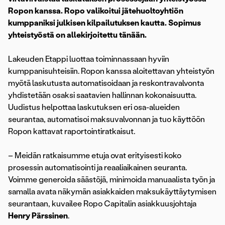
Ropon kanssa. Ropo valikoitui jätehuoltoyhtiön
kumppaniksi julkisen kilpailutuksen kautta. Sopimus
yhteistyöstä on allekirjoitettu tänään.
Lakeuden Etappi luottaa toiminnassaan hyviin
kumppanisuhteisiin. Ropon kanssa aloitettavan yhteistyön
myötä laskutusta automatisoidaan ja reskontravalvonta
yhdistetään osaksi saatavien hallinnan kokonaisuutta.
Uudistus helpottaa laskutuksen eri osa-alueiden
seurantaa, automatisoi maksuvalvonnan ja tuo käyttöön
Ropon kattavat raportointiratkaisut.
– Meidän ratkaisumme etuja ovat erityisesti koko
prosessin automatisointi ja reaaliaikainen seuranta.
Voimme generoida säästöjä, minimoida manuaalista työn ja
samalla avata näkymän asiakkaiden maksukäyttäytymisen
seurantaan, kuvailee Ropo Capitalin asiakkuusjohtaja
Henry Pärssinen
.