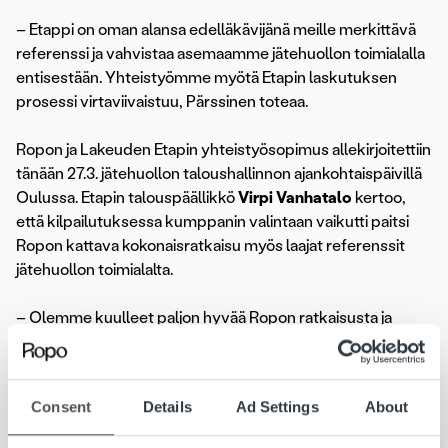
– Etappi on oman alansa edelläkävijänä meille merkittävä
referenssi ja vahvistaa asemaamme jätehuollon toimialalla
entisestään. Yhteistyömme myötä Etapin laskutuksen
prosessi virtaviivaistuu, Pärssinen toteaa.
Ropon ja Lakeuden Etapin yhteistyösopimus allekirjoitettiin
tänään 27.3. jätehuollon taloushallinnon ajankohtaispäivillä
Oulussa. Etapin talouspäällikkö
Virpi Vanhatalo
kertoo,
että kilpailutuksessa kumppanin valintaan vaikutti paitsi
Ropon kattava kokonaisratkaisu myös laajat referenssit
jätehuollon toimialalta.
– Olemme kuulleet paljon hyvää Ropon ratkaisusta ja
tiedämme, miten kokonaisuus jätehuollon alalla toimii.
Hyvä palvelu ja referenssien kautta saatu palaute olivat
päätöksen teon kriteereinä, kertoo Lakeuden Etapin
Consent
Details
Ad Settings
About
talouspäällikkö Virpi Vanhatalo.