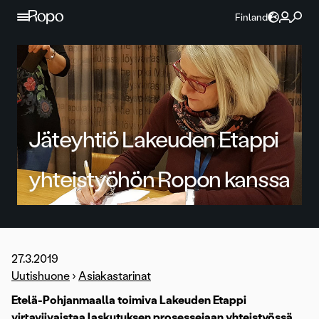
Jatka sisältöön
Finland
Jäteyhtiö Lakeuden Etappi
yhteistyöhön Ropon kanssa
27.3.2019
Uutishuone
›
Asiakastarinat
Etelä-Pohjanmaalla toimiva Lakeuden Etappi
virtaviivaistaa laskutuksen prosessejaan yhteistyössä