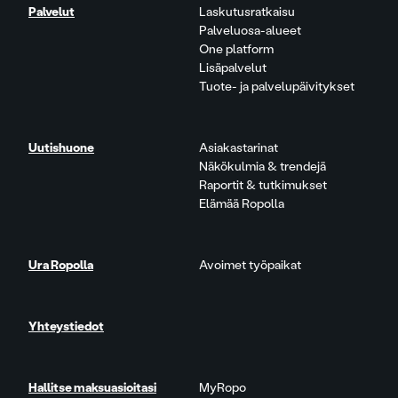
Palvelut
Laskutusratkaisu
Palveluosa-alueet
One platform
Lisäpalvelut
Tuote- ja palvelupäivitykset
Uutishuone
Asiakastarinat
Näkökulmia & trendejä
Raportit & tutkimukset
Elämää Ropolla
Ura Ropolla
Avoimet työpaikat
Yhteystiedot
Hallitse maksuasioitasi
MyRopo