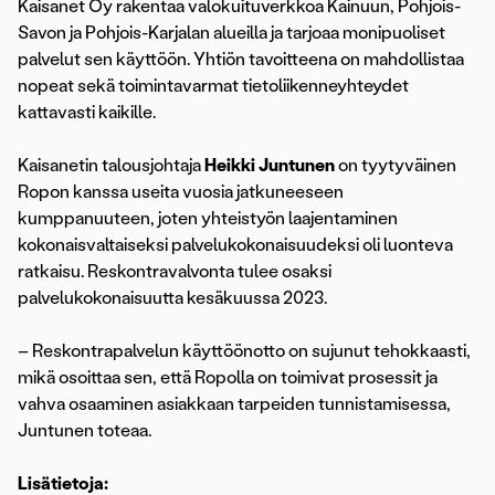
Kaisanet Oy rakentaa valokuituverkkoa Kainuun, Pohjois-
Savon ja Pohjois-Karjalan alueilla ja tarjoaa monipuoliset
palvelut sen käyttöön. Yhtiön tavoitteena on mahdollistaa
nopeat sekä toimintavarmat tietoliikenneyhteydet
kattavasti kaikille.
Kaisanetin talousjohtaja
Heikki Juntunen
on tyytyväinen
Ropon kanssa useita vuosia jatkuneeseen
kumppanuuteen, joten yhteistyön laajentaminen
kokonaisvaltaiseksi palvelukokonaisuudeksi oli luonteva
ratkaisu. Reskontravalvonta tulee osaksi
palvelukokonaisuutta kesäkuussa 2023.
– Reskontrapalvelun käyttöönotto on sujunut tehokkaasti,
mikä osoittaa sen, että Ropolla on toimivat prosessit ja
vahva osaaminen asiakkaan tarpeiden tunnistamisessa,
Juntunen toteaa.
Lisätietoja: