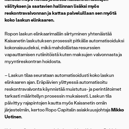
välityksen ja saatavien hallinnan lisäksi myös
reskontravalvonnan ja kattaa palveluillaan sen myötä
koko laskun elinkaaren.
Ropon laskun elinkaarimalliin siirtyminen yhtenäistää
Kaisanetin laskutuksen prosessit pitkälle automatisoiduksi
kokonaisuudeksi, mikä mahdollistaa resurssien
vapauttamisen rutiinitöistä kuten maksujen valvonnasta ja
myyntireskontran hoidosta.
– Laskun tilaa seurataan automatisoidusti koko laskun
elinkaaren ajan. Eräpäivien ylittyessä automatisoitu
reskontravalvonta käynnistää muistutus- ja perintätoimet
tarkasti määritellyn prosessin mukaisesti. Laskun tila
päivittyy rajapintojen kautta myös Kaisanetin omiin
järjestelmiin, kertoo Ropo Capitalin asiakkuusjohtaja
Mikko
Uotinen
.