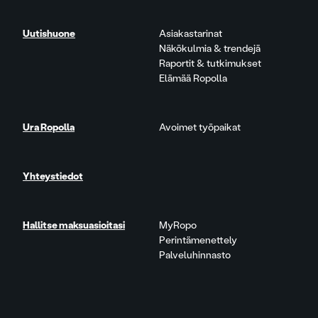
Uutishuone
Asiakastarinat
Näkökulmia & trendejä
Raportit & tutkimukset
Elämää Ropolla
Ura Ropolla
Avoimet työpaikat
Yhteystiedot
Hallitse maksuasioitasi
MyRopo
Perintämenettely
Palveluhinnasto