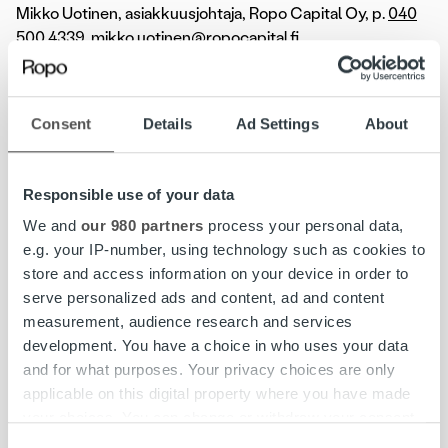
Mikko Uotinen, asiakkuusjohtaja, Ropo Capital Oy, p.
040
500 4339
,
mikko.uotinen@ropocapital.fi
Heikki Juntunen, talousjohtaja, Kaisanet Oy, p.
044 7344
300
,
heikki.juntunen@kpo.fi
Consent
Details
Ad Settings
About
Kaisanet Oy on Kainuun puhelinosuuskunta KPO:n ja
Puhelinosuuskunta IPY:n omistama tietoliikennealan
Responsible use of your data
yritys, joka toimii Kainuun, Ylä-Savon ja Pohjois-Karjalan
alueilla. Kaisanet rakentaa aktiivisesti valokuituverkkoa
We and
our 980 partners
process your personal data,
toiminta-alueellaan ja tarjoaa tietoliikennepalvelut
e.g. your IP-number, using technology such as cookies to
kuluttajille, yrityksille ja julkishallinnon organisaatioille.
store and access information on your device in order to
Kaisanetin liikevaihto oli vuonna 2021 yli 19 miljoonaa euroa
serve personalized ads and content, ad and content
ja yritys työllistää lähes sata ammattilaista.
measurement, audience research and services
www.kaisanet.fi
.
development. You have a choice in who uses your data
and for what purposes. Your privacy choices are only
Ropo Capital on johtava laskun elinkaari- ja
applicable on this digital property where you have made
rahoituspalveluiden tarjoaja Suomessa. Palvelumme kattaa
your choices. You can change or withdraw your consent
koko laskun elinkaaren hallinnan laskujen välityksestä
any time from the Cookie Declaration or by clicking on