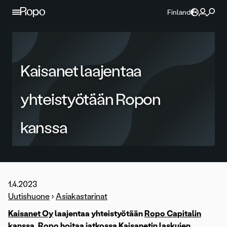
Jatka sisältöön
Finland
Kaisanet laajentaa
yhteistyötään Ropon
kanssa
1.4.2023
Uutishuone
›
Asiakastarinat
Kaisanet Oy
laajentaa yhteistyötään
Ropo Capitalin
kanssa. Ropo hoitaa jatkossa Kaisanetin laskujen