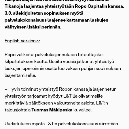
Tikanoja laajentaa yhteistyötään Ropo Capitalin kanssa.
3.9. allekirjoitetun sopimuksen myötä
palvelukokonaisuus laajenee kattamaan laskujen
välityksen lisäksi perinnän.
English Version>>
Ropo valikoitui palvelulaajennuksen toteuttajaksi
kilpailutuksen kautta. Useita vuosia jatkunut yhteistyö
laskujen operoinnin osalta luo vakaan pohjan sopimuksen
laajentamiselle.
– Hyvin toiminut yhteistyö Ropon kanssa ja laajennetun
yhteistyön tarjoamat hyödyt L&T:lle olivat meille
merkittäviä päätökseen vaikuttaneita asioita, L&T:n
talousjohtaja
Tuomas Mäkipeska
kuvailee.
Uudistuksen myötä L&T:n palvelukokonaisuus siirretään