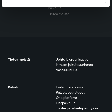
Ura Ropolla
Palvelut
Tietoa meistä
Tietoa meistä
Johto ja organisaatio
Ihmiset ja kulttuurimme
Vastuullisuus
Palvelut
Laskutusratkaisu
Palveluosa-alueet
One platform
Lisäpalvelut
Tuote- ja palvelupäivitykset