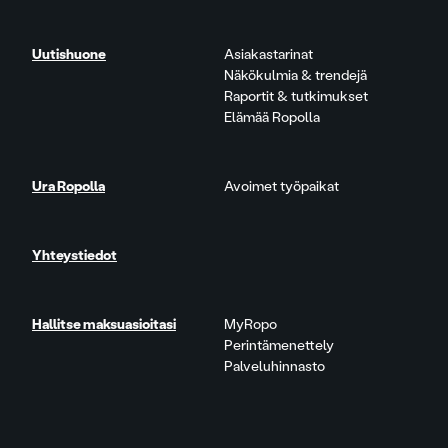
Uutishuone
Asiakastarinat
Näkökulmia & trendejä
Raportit & tutkimukset
Elämää Ropolla
Ura Ropolla
Avoimet työpaikat
Yhteystiedot
Hallitse maksuasioitasi
MyRopo
Perintämenettely
Palveluhinnasto