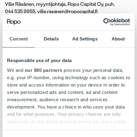
Ville Räsänen, myyntijohtaja, Ropo Capital Oy, puh.
044 535 9955, ville.rasanen@ropocapital.fi
Ropo Capital
Ropo Capital on johtava kotimainen laskun elinkaari- ja
Consent
Details
Ad Settings
About
rahoituspalveluiden tarjoaja Suomessa. Kilpailemme
markkinoilla teknologisena edelläkävijänä –
toimintamallimme pohjautuu digitalisaation etuihin ja
Responsible use of your data
vahvaan automaatioon. Yli 8 000 yritystä Suomessa
käyttää aktiivisesti palvelujamme. Vuoteen 2020
We and
our 980 partners
process your personal data,
mennessä haluamme olla oman alamme markkinajohtaja
e.g. your IP-number, using technology such as cookies to
Suomessa.
store and access information on your device in order to
serve personalized ads and content, ad and content
Lassila & Tikanoja
measurement, audience research and services
Lassila & Tikanoja on palveluyritys, joka toteuttaa
development. You have a choice in who uses your data
kiertotaloutta käytännössä. Yhtiön liiketoiminta on jaettu
and for what purposes. Your privacy choices are only
viiteen toimialaan, jotka ovat Kiinteistöpalvelut,
applicable on this digital property where you have made
Ympäristöpalvelut, Teollisuuspalvelut, Uusiutuvat
your choices. You can change or withdraw your consent
energialähteet ja Kiinteistötekniikka. L&T:n
any time from the Cookie Declaration or by clicking on