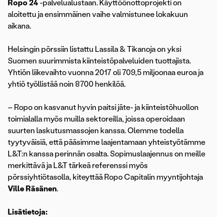
Ropo 24
-palvelualustaan. Käyttöönottoprojekti on
aloitettu ja ensimmäinen vaihe valmistunee lokakuun
aikana.
Helsingin pörssiin listattu Lassila & Tikanoja on yksi
Suomen suurimmista kiinteistöpalveluiden tuottajista.
Yhtiön liikevaihto vuonna 2017 oli 709,5 miljoonaa euroa ja
yhtiö työllistää noin 8700 henkilöä.
– Ropo on kasvanut hyvin paitsi jäte- ja kiinteistöhuollon
toimialalla myös muilla sektoreilla, joissa operoidaan
suurten laskutusmassojen kanssa. Olemme todella
tyytyväisiä, että pääsimme laajentamaan yhteistyötämme
L&T:n kanssa perinnän osalta. Sopimuslaajennus on meille
merkittävä ja L&T tärkeä referenssi myös
pörssiyhtiötasolla, kiteyttää Ropo Capitalin myyntijohtaja
Ville Räsänen
.
Lisätietoja: