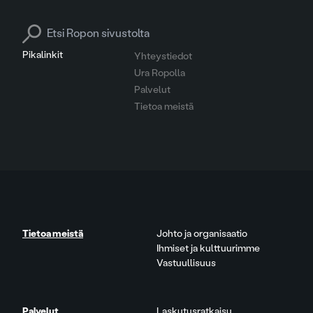
Search for:
Pikalinkit
Yhteystiedot
Ura Ropolla
Palvelut
Tietoa meistä
Tietoa meistä
Johto ja organisaatio
Ihmiset ja kulttuurimme
Vastuullisuus
Palvelut
Laskutusratkaisu