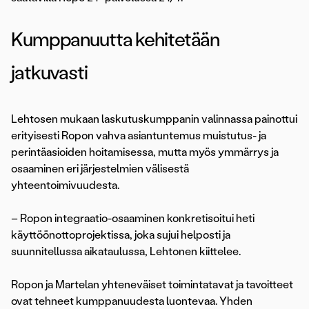
Kumppanuutta kehitetään
jatkuvasti
Lehtosen mukaan laskutuskumppanin valinnassa painottui
erityisesti Ropon vahva asiantuntemus muistutus- ja
perintäasioiden hoitamisessa, mutta myös ymmärrys ja
osaaminen eri järjestelmien välisestä
yhteentoimivuudesta.
– Ropon integraatio-osaaminen konkretisoitui heti
käyttöönottoprojektissa, joka sujui helposti ja
suunnitellussa aikataulussa, Lehtonen kiittelee.
Ropon ja Martelan yhteneväiset toimintatavat ja tavoitteet
ovat tehneet kumppanuudesta luontevaa. Yhden