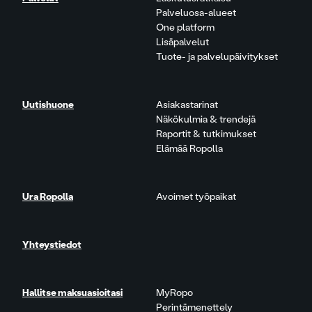
Palveluosa-alueet
One platform
Lisäpalvelut
Tuote- ja palvelupäivitykset
Uutishuone
Asiakastarinat
Näkökulmia & trendejä
Raportit & tutkimukset
Elämää Ropolla
Ura Ropolla
Avoimet työpaikat
Yhteystiedot
Hallitse maksuasioitasi
MyRopo
Perintämenettely