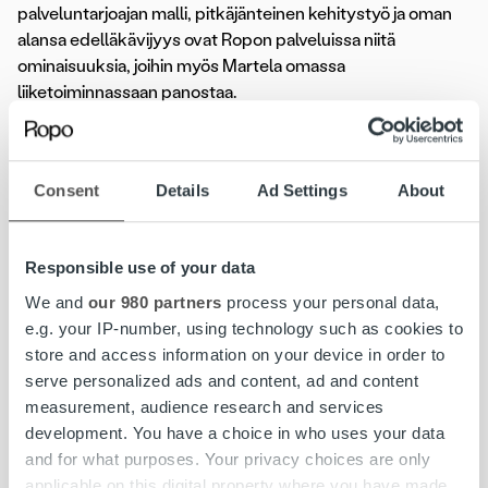
palveluntarjoajan malli, pitkäjänteinen kehitystyö ja oman
alansa edelläkävijyys ovat Ropon palveluissa niitä
ominaisuuksia, joihin myös Martela omassa
liiketoiminnassaan panostaa.
– Pidämme erityisesti siitä, että Ropo on meihin päin
aktiivisesti yhteydessä ja toimintaa kehitetään yhdessä
Consent
Details
Ad Settings
About
koko ajan. Meille on selkeä etu, että palvelu perustuu
Ropon omaan teknologiaan, sillä se mahdollistaa
ketteryyden ja ulkopuolisista rajoitteista riippumattoman
Responsible use of your data
jatkuvan kehityksen, Lehtonen sanoo.
We and
our 980 partners
process your personal data,
Ropon laskun elinkaaripalvelu on Martelalla tällä hetkellä
e.g. your IP-number, using technology such as cookies to
käytössä Suomessa, mutta jatkosuunnitelmissa on
store and access information on your device in order to
laajentaa palvelu käyttöön myös Ruotsissa, jossa Ropo on
serve personalized ads and content, ad and content
ottamassa jalansijaa laskutuspalveluiden tarjoajana
.
measurement, audience research and services
development. You have a choice in who uses your data
Lisätietoja:
and for what purposes. Your privacy choices are only
applicable on this digital property where you have made