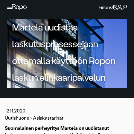
Jatka sisältöön
Finland
Martela uudistaa
laskutusprosessejaan
ottamalla käyttöön Ropon
laskun elinkaaripalvelun
12.11.2020
Uutishuone
›
Asiakastarinat
Suomalainen perheyritys Martela on uudistanut