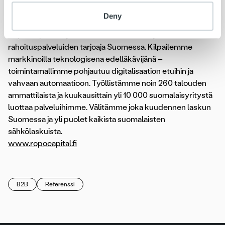
Ropo Capital
Deny
Ropo Capital on johtava laskun elinkaari- ja
rahoituspalveluiden tarjoaja Suomessa. Kilpailemme
markkinoilla teknologisena edelläkävijänä –
toimintamallimme pohjautuu digitalisaation etuihin ja
vahvaan automaatioon. Työllistämme noin 260 talouden
ammattilaista ja kuukausittain yli 10 000 suomalaisyritystä
luottaa palveluihimme. Välitämme joka kuudennen laskun
Suomessa ja yli puolet kaikista suomalaisten
sähkölaskuista.
www.ropocapital.fi
B2B
Referenssi