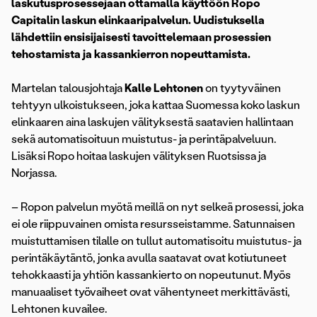
laskutusprosessejaan ottamalla käyttöön Ropo
Capitalin laskun elinkaaripalvelun. Uudistuksella
lähdettiin ensisijaisesti tavoittelemaan prosessien
tehostamista ja kassankierron nopeuttamista.
Martelan talousjohtaja
Kalle Lehtonen
on tyytyväinen
tehtyyn ulkoistukseen, joka kattaa Suomessa koko laskun
elinkaaren aina laskujen välityksestä saatavien hallintaan
sekä automatisoituun muistutus- ja perintäpalveluun.
Lisäksi Ropo hoitaa laskujen välityksen Ruotsissa ja
Norjassa.
– Ropon palvelun myötä meillä on nyt selkeä prosessi, joka
ei ole riippuvainen omista resursseistamme. Satunnaisen
muistuttamisen tilalle on tullut automatisoitu muistutus- ja
perintäkäytäntö, jonka avulla saatavat ovat kotiutuneet
tehokkaasti ja yhtiön kassankierto on nopeutunut. Myös
manuaaliset työvaiheet ovat vähentyneet merkittävästi,
Lehtonen kuvailee.