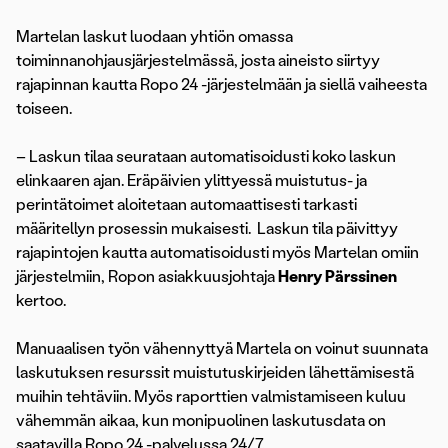
Martelan laskut luodaan yhtiön omassa
toiminnanohjausjärjestelmässä, josta aineisto siirtyy
rajapinnan kautta Ropo 24 -järjestelmään ja siellä vaiheesta
toiseen.
– Laskun tilaa seurataan automatisoidusti koko laskun
elinkaaren ajan. Eräpäivien ylittyessä muistutus- ja
perintätoimet aloitetaan automaattisesti tarkasti
määritellyn prosessin mukaisesti. Laskun tila päivittyy
rajapintojen kautta automatisoidusti myös Martelan omiin
järjestelmiin, Ropon asiakkuusjohtaja
Henry Pärssinen
kertoo.
Manuaalisen työn vähennyttyä Martela on voinut suunnata
laskutuksen resurssit muistutuskirjeiden lähettämisestä
muihin tehtäviin. Myös raporttien valmistamiseen kuluu
vähemmän aikaa, kun monipuolinen laskutusdata on
saatavilla Ropo 24 -palvelussa 24/7.