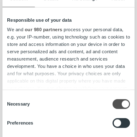
p.
040 700 2961
,
juha.kauppinen@sanoma.com
Responsible use of your data
Sanoma Media Finland
on Suomen monikanavaisin
We and
our 980 partners
process your personal data,
mediatalo. Tarjoamme tietoa, elämyksiä ja viihdettä niin
e.g. your IP-number, using technology such as cookies to
sanoma- ja aikakauslehdissä, televisiossa, radiossa,
store and access information on your device in order to
verkossa kuin mobiilissakin ja tavoitamme päivittäin lähes
serve personalized ads and content, ad and content
kaikki suomalaiset. Sanoma Media Finland on osa
measurement, audience research and services
Sanomaa, joka on kuluttajamedian ja oppimisen
development. You have a choice in who uses your data
eurooppalainen edelläkävijä.
www.sanoma.fi
.
and for what purposes. Your privacy choices are only
applicable on this digital property where you have made
Ropo
on pohjoismainen markkinajohtaja ja edelläkävijä
your choices. You can change or withdraw your consent
laskutusteknologiassa. Yhtenäistämme ja
any time from the Cookie Declaration or by clicking on
virtaviivaistamme kaikki laskutusprosessit alusta loppuun
Consent
the Privacy trigger icon.
Necessary
tarjoten saumattomat prosessit, paremman
Selection
asiakaskokemuksen sekä täyden näkyvyyden talouden
Find out more about how your personal data is processed
hallintaan. Palvelumme keskiössä on omaan teknologiaan
Preferences
and set your preferences in the
details section
.
perustuva alusta ja ainutlaatuinen palvelu, johon luottaa yli
10 000 yritystä Suomessa, Ruotsissa ja Norjassa.