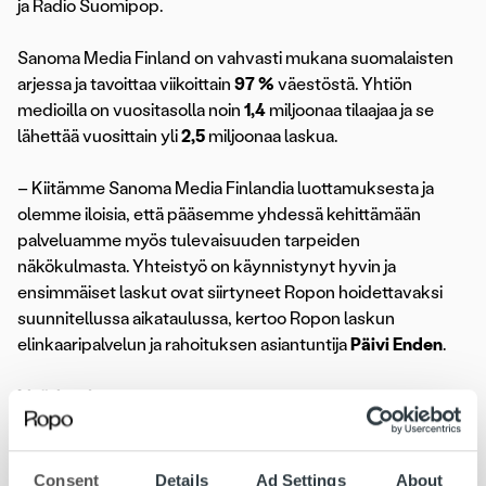
ja Radio Suomipop.
Sanoma Media Finland on vahvasti mukana suomalaisten
arjessa ja tavoittaa viikoittain
97 %
väestöstä. Yhtiön
medioilla on vuositasolla noin
1,4
miljoonaa tilaajaa ja se
lähettää vuosittain yli
2,5
miljoonaa laskua.
– Kiitämme Sanoma Media Finlandia luottamuksesta ja
olemme iloisia, että pääsemme yhdessä kehittämään
palveluamme myös tulevaisuuden tarpeiden
näkökulmasta. Yhteistyö on käynnistynyt hyvin ja
ensimmäiset laskut ovat siirtyneet Ropon hoidettavaksi
suunnitellussa aikataulussa, kertoo Ropon laskun
elinkaaripalvelun ja rahoituksen asiantuntija
Päivi Enden
.
Lisätietoja:
Päivi Enden, asiantuntija, laskun elinkaaripalvelu ja rahoitus,
Ropo, p.
044 700 6038
,
paivi.enden@ropo.com
Juha Kauppinen, CFO & COO, Sanoma Media Finland Oy,
Consent
Details
Ad Settings
About