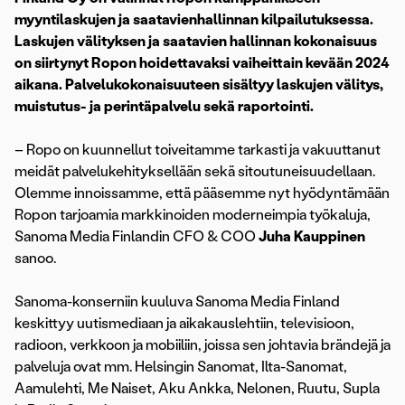
myyntilaskujen ja saatavienhallinnan kilpailutuksessa.
Laskujen välityksen ja saatavien hallinnan kokonaisuus
on siirtynyt Ropon hoidettavaksi vaiheittain kevään 2024
aikana. Palvelukokonaisuuteen sisältyy laskujen välitys,
muistutus- ja perintäpalvelu sekä raportointi.
– Ropo on kuunnellut toiveitamme tarkasti ja vakuuttanut
meidät palvelukehityksellään sekä sitoutuneisuudellaan.
Olemme innoissamme, että pääsemme nyt hyödyntämään
Ropon tarjoamia markkinoiden moderneimpia työkaluja,
Sanoma Media Finlandin CFO & COO
Juha Kauppinen
sanoo.
Sanoma-konserniin kuuluva Sanoma Media Finland
keskittyy uutismediaan ja aikakauslehtiin, televisioon,
radioon, verkkoon ja mobiiliin, joissa sen johtavia brändejä ja
palveluja ovat mm. Helsingin Sanomat, Ilta-Sanomat,
Aamulehti, Me Naiset, Aku Ankka, Nelonen, Ruutu, Supla