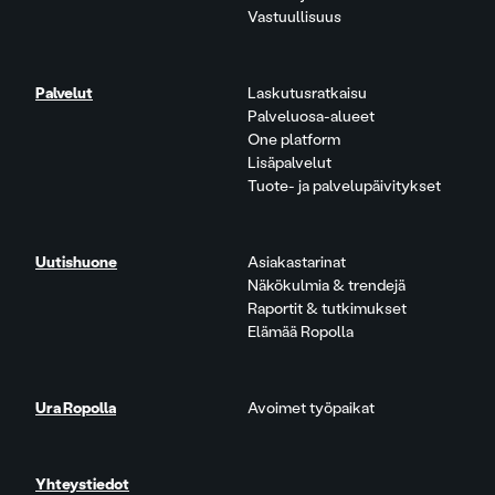
Vastuullisuus
Palvelut
Laskutusratkaisu
Palveluosa-alueet
One platform
Lisäpalvelut
Tuote- ja palvelupäivitykset
Uutishuone
Asiakastarinat
Näkökulmia & trendejä
Raportit & tutkimukset
Elämää Ropolla
Ura Ropolla
Avoimet työpaikat
Yhteystiedot