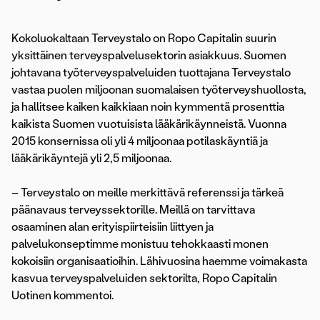
Kokoluokaltaan Terveystalo on Ropo Capitalin suurin
yksittäinen terveyspalvelusektorin asiakkuus. Suomen
johtavana työterveyspalveluiden tuottajana Terveystalo
vastaa puolen miljoonan suomalaisen työterveyshuollosta,
ja hallitsee kaiken kaikkiaan noin kymmentä prosenttia
kaikista Suomen vuotuisista lääkärikäynneistä. Vuonna
2015 konsernissa oli yli 4 miljoonaa potilaskäyntiä ja
lääkärikäyntejä yli 2,5 miljoonaa.
– Terveystalo on meille merkittävä referenssi ja tärkeä
päänavaus terveyssektorille. Meillä on tarvittava
osaaminen alan erityispiirteisiin liittyen ja
palvelukonseptimme monistuu tehokkaasti monen
kokoisiin organisaatioihin. Lähivuosina haemme voimakasta
kasvua terveyspalveluiden sektorilta, Ropo Capitalin
Uotinen kommentoi.