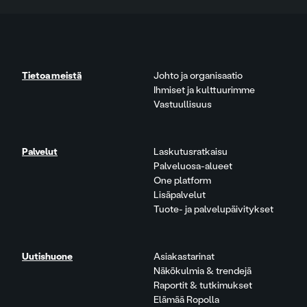
Tietoa meistä
Johto ja organisaatio
Ihmiset ja kulttuurimme
Vastuullisuus
Palvelut
Laskutusratkaisu
Palveluosa-alueet
One platform
Lisäpalvelut
Tuote- ja palvelupäivitykset
Uutishuone
Asiakastarinat
Näkökulmia & trendejä
Raportit & tutkimukset
Elämää Ropolla