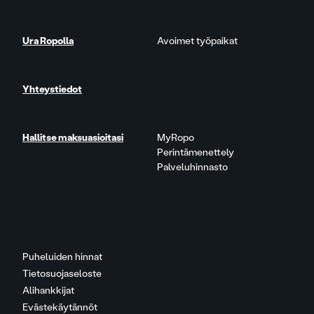
Ura Ropolla
Avoimet työpaikat
Yhteystiedot
Hallitse maksuasioitasi
MyRopo
Perintämenettely
Palveluhinnasto
Puheluiden hinnat
Tietosuojaseloste
Alihankkijat
Evästekäytännöt