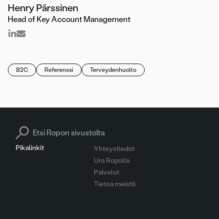
Henry Pärssinen
Head of Key Account Management
B2C
Referenssi
Terveydenhuolto
Search for:
Pikalinkit
Yhteystiedot
Ura Ropolla
Palvelut
Tietoa meistä