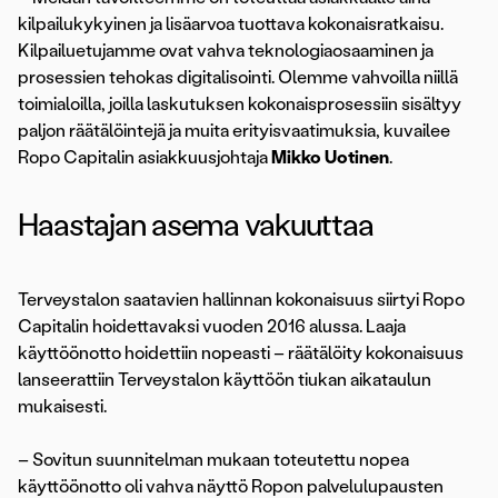
kilpailukykyinen ja lisäarvoa tuottava kokonaisratkaisu.
Kilpailuetujamme ovat vahva teknologiaosaaminen ja
prosessien tehokas digitalisointi. Olemme vahvoilla niillä
toimialoilla, joilla laskutuksen kokonaisprosessiin sisältyy
paljon räätälöintejä ja muita erityisvaatimuksia, kuvailee
Ropo Capitalin asiakkuusjohtaja
Mikko Uotinen
.
Haastajan asema vakuuttaa
Terveystalon saatavien hallinnan kokonaisuus siirtyi Ropo
Capitalin hoidettavaksi vuoden 2016 alussa. Laaja
käyttöönotto hoidettiin nopeasti – räätälöity kokonaisuus
lanseerattiin Terveystalon käyttöön tiukan aikataulun
mukaisesti.
– Sovitun suunnitelman mukaan toteutettu nopea
käyttöönotto oli vahva näyttö Ropon palvelulupausten