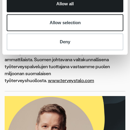
Allow all
Terveystalo
on Suomen verkostoltaan suurin
terveyspalveluyritys. Tarjoamme monipuolisia terveys-,
Allow selection
työterveys-, sairaanhoito- ja tutkimuspalveluja lähes 170
toimipaikassa eri puolilla Suomea. Asiakkaitamme ovat
yksityishenkilöt, yritykset ja yhteisöt, vakuutusyhtiöt sekä
Deny
julkinen sektori. Olemme Suomen 15. suurin työllistäjä, ja
meillä työskentelee lähes 6 500 terveydenhuollon
ammattilaista. Suomen johtavana valtakunnallisena
työterveyspalvelujen tuottajana vastaamme puolen
miljoonan suomalaisen
työterveyshuollosta.
www.terveystalo.com