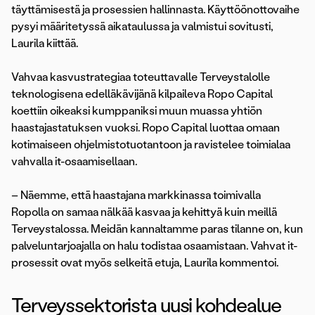
täyttämisestä ja prosessien hallinnasta. Käyttöönottovaihe
pysyi määritetyssä aikataulussa ja valmistui sovitusti,
Laurila kiittää.
Vahvaa kasvustrategiaa toteuttavalle Terveystalolle
teknologisena edelläkävijänä kilpaileva Ropo Capital
koettiin oikeaksi kumppaniksi muun muassa yhtiön
haastajastatuksen vuoksi. Ropo Capital luottaa omaan
kotimaiseen ohjelmistotuotantoon ja ravistelee toimialaa
vahvalla it-osaamisellaan.
– Näemme, että haastajana markkinassa toimivalla
Ropolla on samaa nälkää kasvaa ja kehittyä kuin meillä
Terveystalossa. Meidän kannaltamme paras tilanne on, kun
palveluntarjoajalla on halu todistaa osaamistaan. Vahvat it-
prosessit ovat myös selkeitä etuja, Laurila kommentoi.
Terveyssektorista uusi kohdealue