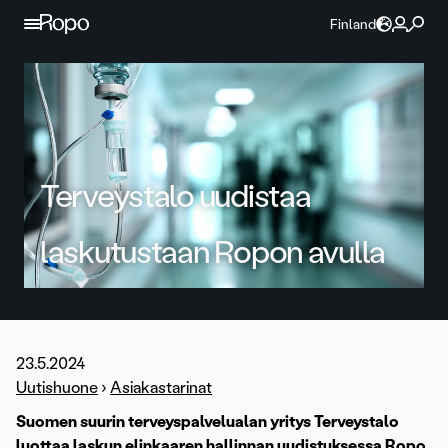
Jatka sisältöön
Finland
Terveystalo uudistaa
laskutustaan Ropon avulla
23.5.2024
Uutishuone
›
Asiakastarinat
Suomen suurin terveyspalvelualan yritys Terveystalo
luottaa laskun elinkaaren hallinnan uudistuksessa Ropo