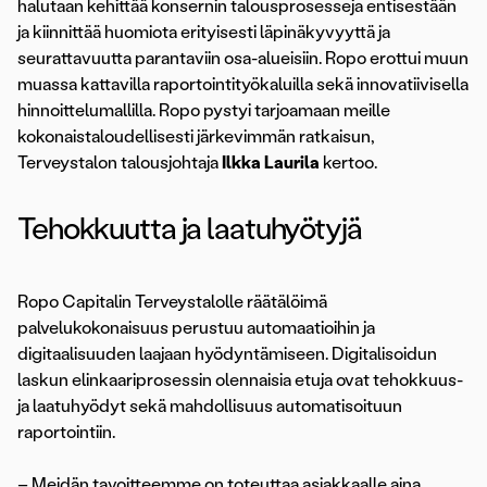
halutaan kehittää konsernin talousprosesseja entisestään
ja kiinnittää huomiota erityisesti läpinäkyvyyttä ja
seurattavuutta parantaviin osa-alueisiin. Ropo erottui muun
muassa kattavilla raportointityökaluilla sekä innovatiivisella
hinnoittelumallilla. Ropo pystyi tarjoamaan meille
kokonaistaloudellisesti järkevimmän ratkaisun,
Terveystalon talousjohtaja
Ilkka Laurila
kertoo.
Tehokkuutta ja laatuhyötyjä
Ropo Capitalin Terveystalolle räätälöimä
palvelukokonaisuus perustuu automaatioihin ja
digitaalisuuden laajaan hyödyntämiseen. Digitalisoidun
laskun elinkaariprosessin olennaisia etuja ovat tehokkuus-
ja laatuhyödyt sekä mahdollisuus automatisoituun
raportointiin.
– Meidän tavoitteemme on toteuttaa asiakkaalle aina