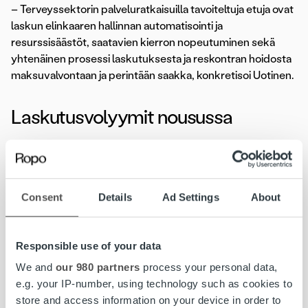
– Terveyssektorin palveluratkaisuilla tavoiteltuja etuja ovat
laskun elinkaaren hallinnan automatisointi ja
resurssisäästöt, saatavien kierron nopeutuminen sekä
yhtenäinen prosessi laskutuksesta ja reskontran hoidosta
maksuvalvontaan ja perintään saakka, konkretisoi Uotinen.
Laskutusvolyymit nousussa
Terveystalo on moneen kilpailijaansa verrattuna nuori
yritys. Kasvu Suomen johtavaksi terveydenhuoltoalan
toimijaksi on tehty 2000-luvulla, viidessätoista vuodessa.
Consent
Details
Ad Settings
About
Konserni on rakentunut useiden yrityskauppojen
seurauksena, joiden myötä myös yhtiön palvelutarjonta on
laajentunut. Nyt suuntana on suunterveyden palvelut, ja
Responsible use of your data
tavoitteena luoda Suomeen ensimmäinen aidosti
We and
our 980 partners
process your personal data,
valtakunnallinen hammaslääkäriasema-ketju.
e.g. your IP-number, using technology such as cookies to
store and access information on your device in order to