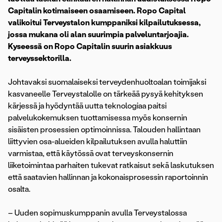
Capitalin kotimaiseen osaamiseen. Ropo Capital
valikoitui Terveystalon kumppaniksi kilpailutuksessa,
jossa mukana oli alan suurimpia palveluntarjoajia.
Kyseessä on Ropo Capitalin suurin asiakkuus
terveyssektorilla.
Johtavaksi suomalaiseksi terveydenhuoltoalan toimijaksi
kasvaneelle Terveystalolle on tärkeää pysyä kehityksen
kärjessä ja hyödyntää uutta teknologiaa paitsi
palvelukokemuksen tuottamisessa myös konsernin
sisäisten prosessien optimoinnissa. Talouden hallintaan
liittyvien osa-alueiden kilpailutuksen avulla haluttiin
varmistaa, että käytössä ovat terveyskonsernin
liiketoimintaa parhaiten tukevat ratkaisut sekä laskutuksen
että saatavien hallinnan ja kokonaisprosessin raportoinnin
osalta.
– Uuden sopimuskumppanin avulla Terveystalossa