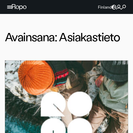
Jatka sisältöön
Finland
Avainsana:
Asiakastieto