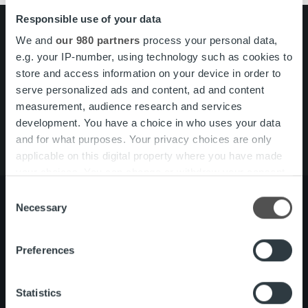
Responsible use of your data
Search for:
We and
our 980 partners
process your personal data,
e.g. your IP-number, using technology such as cookies to
Pikalinkit
Yhteystiedot
store and access information on your device in order to
Ura Ropolla
serve personalized ads and content, ad and content
Palvelut
measurement, audience research and services
Tietoa meistä
development. You have a choice in who uses your data
and for what purposes. Your privacy choices are only
applicable on this digital property where you have made
your choices. You can change or withdraw your consent
any time from the Cookie Declaration or by clicking on
Consent
the Privacy trigger icon.
Necessary
Selection
Tietoa meistä
Johto ja organisaatio
Find out more about how your personal data is processed
Preferences
Ihmiset ja kulttuurimme
and set your preferences in the
details section
.
Vastuullisuus
We use cookies to personalise content and ads, to
Statistics
provide social media features and to analyse our traffic.