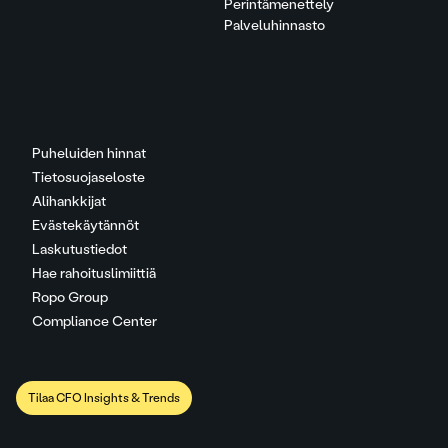
Perintämenettely
Palveluhinnasto
Puheluiden hinnat
Tietosuojaseloste
Alihankkijat
Evästekäytännöt
Laskutustiedot
Hae rahoituslimiittiä
Ropo Group
Compliance Center
Tilaa CFO Insights & Trends