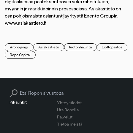
digitaalisessa päätöksenteossa sekä rahoituksen,
myynnin ja markkinoinnin prosesseissa. Asiakastieto on
osa pohjoismaista asiantuntijayritystä Enento Groupia.
www.asiakastieto.fi
#ropojengi
Asiakastieto
luotonhallinta
luottopäätös
Ropo Capital
Search for:
Pikalinkit
Yhteystiedot
Ura Ropolla
Palvelut
Tietoa meistä