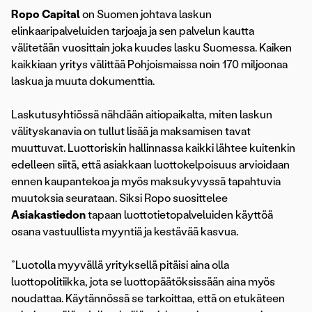
Ropo Capital
on Suomen johtava laskun
elinkaaripalveluiden tarjoaja ja sen palvelun kautta
välitetään vuosittain joka kuudes lasku Suomessa. Kaiken
kaikkiaan yritys välittää Pohjoismaissa noin 170 miljoonaa
laskua ja muuta dokumenttia.
Laskutusyhtiössä nähdään aitiopaikalta, miten laskun
välityskanavia on tullut lisää ja maksamisen tavat
muuttuvat. Luottoriskin hallinnassa kaikki lähtee kuitenkin
edelleen siitä, että asiakkaan luottokelpoisuus arvioidaan
ennen kaupantekoa ja myös maksukyvyssä tapahtuvia
muutoksia seurataan. Siksi Ropo suosittelee
Asiakastiedon
tapaan luottotietopalveluiden käyttöä
osana vastuullista myyntiä ja kestävää kasvua.
”Luotolla myyvällä yrityksellä pitäisi aina olla
luottopolitiikka, jota se luottopäätöksissään aina myös
noudattaa. Käytännössä se tarkoittaa, että on etukäteen