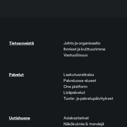
Tietoa meistä
Johto ja organisaatio
Ihmiset ja kulttuurimme
Vastuullisuus
Palvelut
Laskutusratkaisu
Palveluosa-alueet
One platform
Lisäpalvelut
Tuote- ja palvelupäivitykset
Uutishuone
Asiakastarinat
Näkökulmia & trendejä