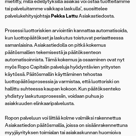
mietitty, millä edellytyksillä asiakas voi ostaa tuotteitamme
tai palveluitamme vaikkapa laskulla”, suosittelee
palvelukehitysjohtaja
Pekka Lattu
Asiakastiedosta.
Prosessi luottoriskien arviointiin kannattaa automatisoida,
kun luottopäätökset ja laskutus toistuvat periaatteessa
samanlaisina. Asiakastiedolla on pitkä kokemus
päätösmallien tekemisestä ja päätöksenteon
automatisoinnista. Tämä kokemus ja osaaminen ovat nyt
myös Ropo Capitalin palveluja hyödyntävien yritysten
käytössä. Päätösmallin käyttäminen tehostaa
luottopäätösprosessia ja varmistaa, että luottoriski on
hallittu suhteessa kaupan kokoon. Kun päätöksenteko
yhdistyy laskutusprosessiin, voidaan puhua jo
asiakkuuden elinkaaripalvelusta.
Ropon palveluun voi liittää kolme valmiiksi rakennettua
Asiakastiedon päätösmallia, joissa on sisäänrakennettuna
myyjäyrityksen toimialan tai asiakaskunnan huomioiva