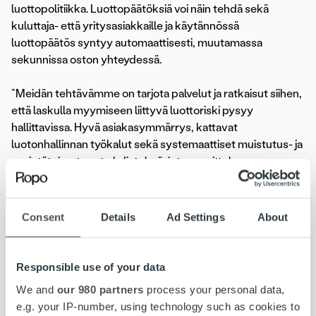
luottopolitiikka. Luottopäätöksiä voi näin tehdä sekä
kuluttaja- että yritysasiakkaille ja käytännössä
luottopäätös syntyy automaattisesti, muutamassa
sekunnissa oston yhteydessä.
”Meidän tehtävämme on tarjota palvelut ja ratkaisut siihen,
että laskulla myymiseen liittyvä luottoriski pysyy
hallittavissa. Hyvä asiakasymmärrys, kattavat
luotonhallinnan työkalut sekä systemaattiset muistutus- ja
perintätoimet ovat yhdistelmä, jota suosittelemme
kaikille”, tiivistää Ropo Capitalin Sami Levy.
3 syytä automatisoida luottopäätös:
Consent
Details
Ad Settings
About
Asiakaskokemus. Nopea ja tasalaatuinen päätöksenteko
on asiakkaalle käytännössä huomaamaton prosessi.
Responsible use of your data
Vastuullinen luotonanto. Päätöksenteon taustalla
We and
our 980 partners
process your personal data,
toimiva prosessi varmistaa asiakkaan maksukyvyn,
e.g. your IP-number, using technology such as cookies to