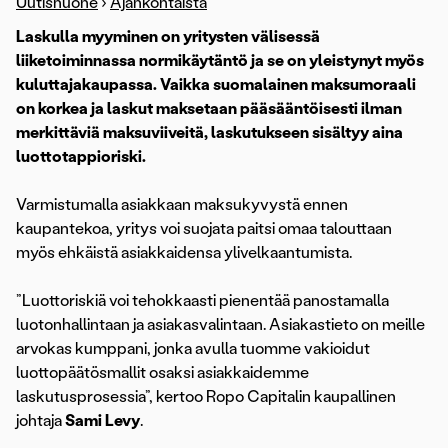
Uutishuone
›
Ajankohtaista
Laskulla myyminen on yritysten välisessä
liiketoiminnassa normikäytäntö ja se on yleistynyt myös
kuluttajakaupassa. Vaikka suomalainen maksumoraali
on korkea ja laskut maksetaan pääsääntöisesti ilman
merkittäviä maksuviiveitä, laskutukseen sisältyy aina
luottotappioriski.
Varmistumalla asiakkaan maksukyvystä ennen
kaupantekoa, yritys voi suojata paitsi omaa talouttaan
myös ehkäistä asiakkaidensa ylivelkaantumista.
”Luottoriskiä voi tehokkaasti pienentää panostamalla
luotonhallintaan ja asiakasvalintaan. Asiakastieto on meille
arvokas kumppani, jonka avulla tuomme vakioidut
luottopäätösmallit osaksi asiakkaidemme
laskutusprosessia”, kertoo Ropo Capitalin kaupallinen
johtaja
Sami Levy
.