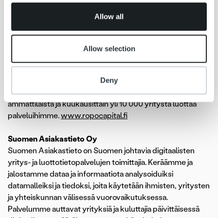
of their services.
Ropo Capital on johtava laskun elinkaaripalveluiden
Allow all
tarjoaja Suomessa. Palvelumme kattaa koko laskun
elinkaaren hallinnan laskujen välityksestä reskontran
hoitoon, saatavien hallintaan ja rahoitukseen. Kilpailemme
Allow selection
Pohjoismaiden markkinoilla teknologisena edelläkävijänä –
toimintamallimme pohjautuu omaan teknologiaan,
Deny
automaatioon ja reaaliaikaiseen raportointiin. Työllistämme
Suomessa, Ruotsissa ja Norjassa noin 400 talouden
ammattilaista ja kuukausittain yli 10 000 yritystä luottaa
palveluihimme.
www.ropocapital.fi
Suomen Asiakastieto Oy
Suomen Asiakastieto on Suomen johtavia digitaalisten
yritys- ja luottotietopalvelujen toimittajia. Keräämme ja
jalostamme dataa ja informaatiota analysoiduiksi
datamalleiksi ja tiedoksi, joita käytetään ihmisten, yritysten
ja yhteiskunnan välisessä vuorovaikutuksessa.
Palvelumme auttavat yrityksiä ja kuluttajia päivittäisessä