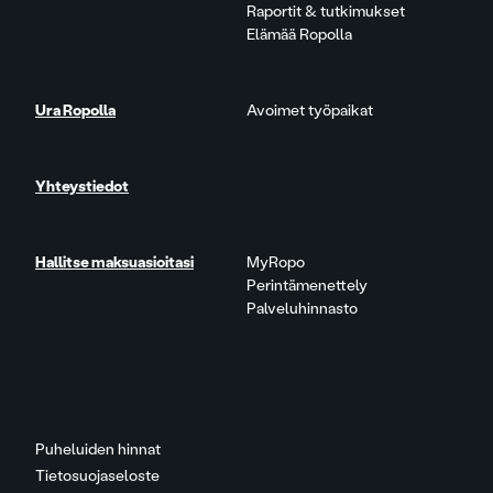
Raportit & tutkimukset
Elämää Ropolla
Ura Ropolla
Avoimet työpaikat
Yhteystiedot
Hallitse maksuasioitasi
MyRopo
Perintämenettely
Palveluhinnasto
Puheluiden hinnat
Tietosuojaseloste