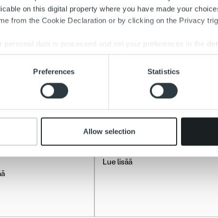
licable on this digital property where you have made your choic
e from the Cookie Declaration or by clicking on the Privacy trig
 personal data is processed and set your preferences in the
det
e content and ads, to provide social media features and to analy
Preferences
Statistics
 our site with our social media, advertising and analytics partn
 provided to them or that they’ve collected from your use of their
tarinat
Asiakastarinat
Allow selection
enrannan Energia
Imatran Seudun Sähkö Oy
Lue lisää
ää