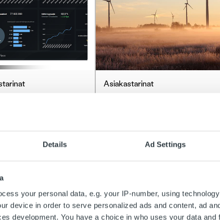
tarinat
Asiakastarinat
vahvistaa talouden
Ropo tuo läpinäkyvyyttä
ntaansa
ja tehokkuutta Hehku
aikaisella datalla ja
Energian talouden
ällä analytiikalla
hallintaan
Details
Ad Settings
ää
Lue lisää
a
cess your personal data, e.g. your IP-number, using technology
ur device in order to serve personalized ads and content, ad a
ces development. You have a choice in who uses your data and 