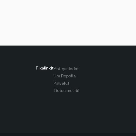
Artikkelien
sivutus
Pikalinkit
Yhteystiedot
Ura Ropolla
Palvelut
Tietoa meistä