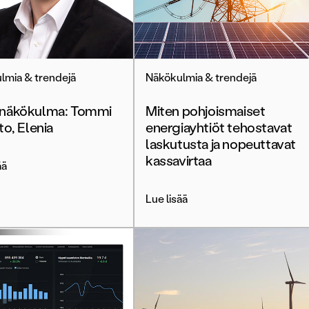
lmia & trendejä
Näkökulmia & trendejä
näkökulma: Tommi
Miten pohjoismaiset
to, Elenia
energiayhtiöt tehostavat
laskutusta ja nopeuttavat
kassavirtaa
ää
Lue lisää