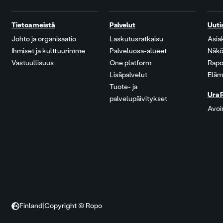
Tietoa meistä
Palvelut
Uuti
Johto ja organisaatio
Laskutusratkaisu
Asia
Ihmiset ja kulttuurimme
Palveluosa-alueet
Näkö
Vastuullisuus
One platform
Rapo
Lisäpalvelut
Eläm
Tuote- ja
Ura 
palvelupäivitykset
Avoi
Finland
|
Copyright © Ropo