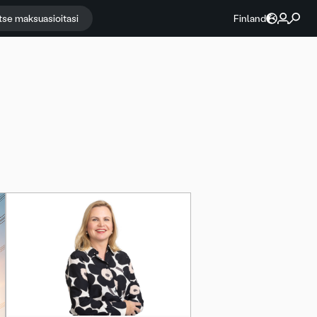
itse maksuasioitasi
Finland