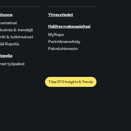
shuone
Yhteystiedot
kastarinat
Hallitse maksuasioitasi
kulmia & trendejä
MyRopo
rtit & tutkimukset
Perintämenettely
ää Ropolla
Palveluhinnasto
Ropolla
met työpaikat
Tilaa CFO Insights & Trends