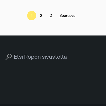
1
2
3
Seuraava
Search for: