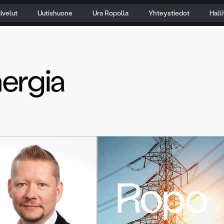
lvelut
Uutishuone
Ura Ropolla
Yhteystiedot
Hall
ergia