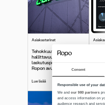
Asiakastarinat
Asiakas
Tehokkuutta ja
Oomi 
hallittavuutta – Carunan
halli
laskutusprosessi uudistui
reaali
Ropon avulla
älykkä
Consent
Lue lisää
Lue lis
Responsible use of your dat
We and
our 980 partners
pro
and access information on yo
audience research and servi