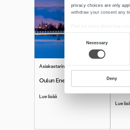
privacy choices are only app
withdraw your consent any tim
Find out more about how your
Consent
We use cookies to personalis
Necessary
Selection
information about your use of
other information that you’ve
Asiakastarinat
Asiakas
Deny
Oulun Energia
Lappe
Oy
Lue lisää
Lue lis