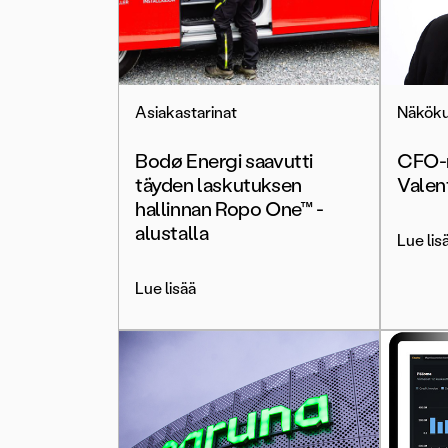
Asiakastarinat
Näköku
Bodø Energi saavutti
CFO-
täyden laskutuksen
Valen
hallinnan Ropo One™ -
alustalla
Lue lis
Lue lisää