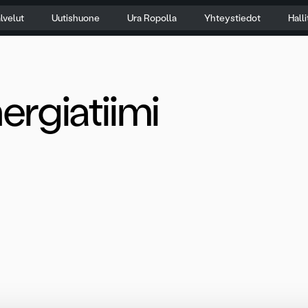
lvelut
Uutishuone
Ura Ropolla
Yhteystiedot
Hall
ergiatiimi