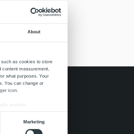
About
 such as cookies to store
nd content measurement,
for what purposes. Your
es. You can change or
ger icon.
ails section
.
se our traffic. We also share
Marketing
ers who may combine it with
 services.