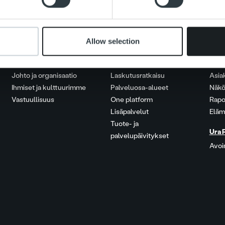
Allow selection
Tietoa meistä
Palvelut
Uuti
Johto ja organisaatio
Laskutusratkaisu
Asia
Ihmiset ja kulttuurimme
Palveluosa-alueet
Näkö
Vastuullisuus
One platform
Rapo
Lisäpalvelut
Eläm
Tuote- ja
Ura 
palvelupäivitykset
Avoi