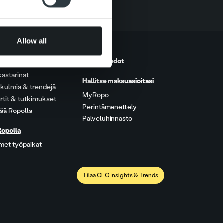
Allow all
shuone
Yhteystiedot
kastarinat
Hallitse maksuasioitasi
kulmia & trendejä
MyRopo
rtit & tutkimukset
Perintämenettely
ää Ropolla
Palveluhinnasto
Ropolla
met työpaikat
Tilaa CFO Insights & Trends