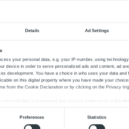
Details
Ad Settings
a
cess your personal data, e.g. your IP-number, using technology
ur device in order to serve personalized ads and content, ad a
ces development. You have a choice in who uses your data and 
licable on this digital property where you have made your choic
Search for:
e from the Cookie Declaration or by clicking on the Privacy trig
 personal data is processed and set your preferences in the
det
e content and ads, to provide social media features and to analy
Preferences
Statistics
 our site with our social media, advertising and analytics partn
 provided to them or that they’ve collected from your use of their