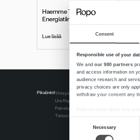
Haemme Team Leaderia
Energiatiimiin
Consent
Lue lisää
Responsible use of your dat
We and
our 980 partners
pro
and access information on yo
audience research and servi
privacy choices are only app
Pikalinkit
Yhteystiedot
withdraw your consent any tim
Ura Ropolla
Palvelut
Find out more about how your
Tietoa meistä
Consent
We use cookies to personalis
Necessary
Selection
information about your use of
other information that you’ve