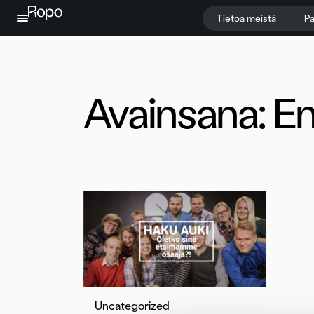
Jatka sisältöön
Tietoa meistä
Pa
Avainsana:
En
Uncategorized