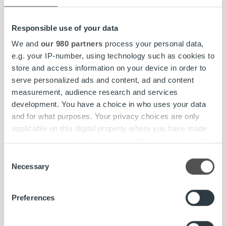
Lue koko ilmoitus»
Responsible use of your data
We and
our 980 partners
process your personal data,
Lasku on iloinen asia. Kun yritys saa myymästään tavarasta
e.g. your IP-number, using technology such as cookies to
tai palvelusta rahansa, pyörii yrityksen lisäksi koko
store and access information on your device in order to
yhteiskunta. Meidän tehtävämme on huolehtia yritysten
serve personalized ads and content, ad and content
laskutuksesta kokonaisuutena. Joka 6. Suomessa lähtevä
measurement, audience research and services
lasku välitetään meidän kauttamme ja kuukausittain yli 8
development. You have a choice in who uses your data
000 yritystä luottaa palveluihimme. Vahvuutemme
and for what purposes. Your privacy choices are only
perustuu kykyymme kasvaa ja kehittyä yksilöinä sekä
applicable on this digital property where you have made
yhtenä joukkueena.
your choices. You can change or withdraw your consent
any time from the Cookie Declaration or by clicking on
Consent
www.ropocapital.fi/rekrytointi
the Privacy trigger icon.
Necessary
Selection
Find out more about how your personal data is processed
Preferences
and set your preferences in the
details section
.
asiakasneuvoja
Avoimet työpaikat
Energiatiimi
Kuopio
rekrytointi
Team leader
We use cookies to personalise content and ads, to