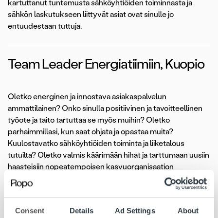
kartuttanut tuntemusta sähköyhtiöiden toiminnasta ja
sähkön laskutukseen liittyvät asiat ovat sinulle jo
entuudestaan tuttuja.
Team Leader Energiatiimiin, Kuopio
Oletko energinen ja innostava asiakaspalvelun
ammattilainen? Onko sinulla positiivinen ja tavoitteellinen
työote ja taito tartuttaa se myös muihin? Oletko
parhaimmillasi, kun saat ohjata ja opastaa muita?
Kuulostavatko sähköyhtiöiden toiminta ja liiketalous
tutuilta? Oletko valmis käärimään hihat ja tarttumaan uusiin
haasteisiin nopeatempoisen kasvuorganisaation
tarjoamassa vauhdissa? Hae meille Team Leaderiksi
Energiatiimiin!
Consent
Details
Ad Settings
About
Hakuaika 23.9.2018 asti