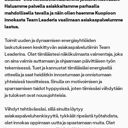
Haluamme palvella asiakkaitamme parhaalla
mahdollisella tavalla ja näin ollen haemme Kuopioon
innokasta Team Leaderia vaalimaan asiakaspalvelumme
laatua.
Toimit uuden ja dynaamisen energiayhtiöiden
laskutukseen keskittyvän asiakaspalvelutiimin Team
Leaderina. Olet tiimiläistesi näkökulmasta valmentaja, joka
on aina valmis auttamaan ja ohjaamaan päivittäisen työn
tekemisessä. Tuet ja kannustat tiimiläisiäsi energisellä
otteella ja saat heidätkin innostumaan ja onnistumaan
yhteisissä tavoitteissa. Sinulla on motivoimisen ja
sparraamisen taidot hyppysissä, joten tiimissäsi viihdytään
ja tulokset ovat nousujohteisia.
Viihdyt tehtävässäsi, sillä sinulta löytyy
asiakaspalveluhenkisyyttä, tykkäät ripeästä työtahdista,
olet innokas oppimaan uutta ja opastamaan muita. Olet