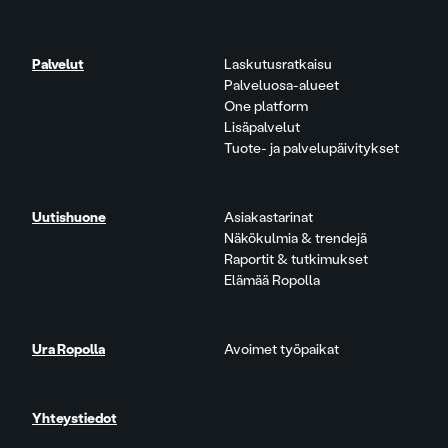
Palvelut
Laskutusratkaisu
Palveluosa-alueet
One platform
Lisäpalvelut
Tuote- ja palvelupäivitykset
Uutishuone
Asiakastarinat
Näkökulmia & trendejä
Raportit & tutkimukset
Elämää Ropolla
Ura Ropolla
Avoimet työpaikat
Yhteystiedot