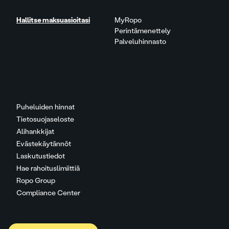
Hallitse maksuasioitasi
MyRopo
Perintämenettely
Palveluhinnasto
Puheluiden hinnat
Tietosuojaseloste
Alihankkijat
Evästekäytännöt
Laskutustiedot
Hae rahoituslimiittiä
Ropo Group
Compliance Center