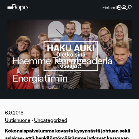
Jatka sisältöön
Finland
Haemme Team Leaderia
Energiatiimiin
6.9.2018
Uutishuone
›
Uncategorized
Kokonaispalvelumme kovasta kysynnästä johtuen sekä
asiakas- että henkilöstömäärämme jatkavat kasvuaan.