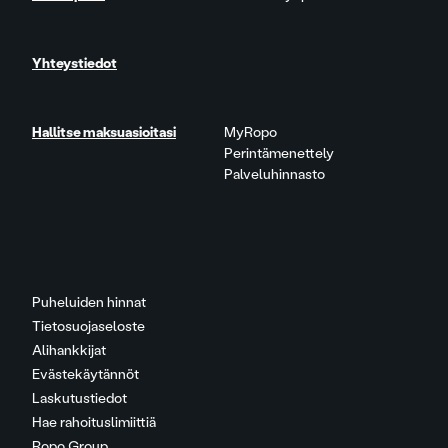
Yhteystiedot
Hallitse maksuasioitasi
MyRopo
Perintämenettely
Palveluhinnasto
Puheluiden hinnat
Tietosuojaseloste
Alihankkijat
Evästekäytännöt
Laskutustiedot
Hae rahoituslimiittiä
Ropo Group