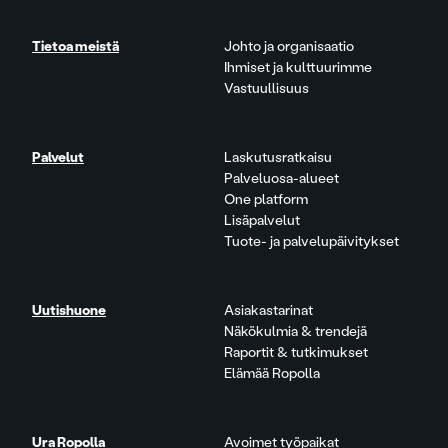
Tietoa meistä
Johto ja organisaatio
Ihmiset ja kulttuurimme
Vastuullisuus
Palvelut
Laskutusratkaisu
Palveluosa-alueet
One platform
Lisäpalvelut
Tuote- ja palvelupäivitykset
Uutishuone
Asiakastarinat
Näkökulmia & trendejä
Raportit & tutkimukset
Elämää Ropolla
Ura Ropolla
Avoimet työpaikat