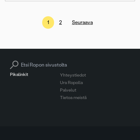
Artikkelien
1
2
Seuraava
sivutus
Search for:
Pikalinkit
Yhteystiedot
Ura Ropolla
Palvelut
Tietoa meistä