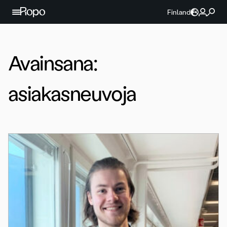
Jatka sisältöön
Finland
Avainsana:
asiakasneuvoja