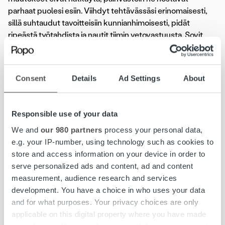
parhaat puolesi esiin. Viihdyt tehtävässäsi erinomaisesti,
sillä suhtaudut tavoitteisiin kunnianhimoisesti, pidät
ripeästä työtahdista ja nautit tiimin vetovastuusta. Sovit
huumorintajuiseen ja suorapuheiseen porukkaamme, sillä
ymmärrät, ettei työn tekemisen tarvitse olla aina niin
vakavaa ja asiallista.
Consent
Details
Ad Settings
About
Haluatko olla tuottamassa luotettavaa ja asiantuntevaa
palvelua laskutus- ja perintäasioissa?
Responsible use of your data
We and
our 980 partners
process your personal data,
Hae viimeistään 5.4.2020. Hakemuksen pääset
e.g. your IP-number, using technology such as cookies to
jättämään
tästä.
store and access information on your device in order to
serve personalized ads and content, ad and content
Lue koko ilmoitus»
measurement, audience research and services
development. You have a choice in who uses your data
and for what purposes. Your privacy choices are only
applicable on this digital property where you have made