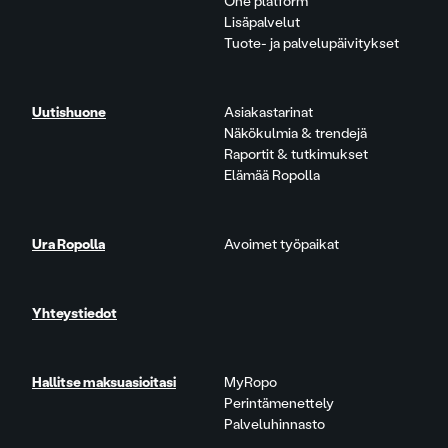
One platform
Lisäpalvelut
Tuote- ja palvelupäivitykset
Uutishuone
Asiakastarinat
Näkökulmia & trendejä
Raportit & tutkimukset
Elämää Ropolla
Ura Ropolla
Avoimet työpaikat
Yhteystiedot
Hallitse maksuasioitasi
MyRopo
Perintämenettely
Palveluhinnasto