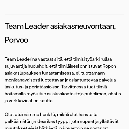
Team Leader asiakasneuvontaan,
Porvoo
Team Leaderina vastaat siitä, että tiimisi työarki rullaa
sujuvasti ja huolehdit, että tiimiläisesi onnistuvat Ropon
asiakaslupauksen lunastamisessa, eli tuottamaan
monikanavaisesti luotettavaa ja asiantuntevaa palvelua
laskutus- ja perintäasioissa. Tarvittaessa tuet tiimiä
hoitamalla myös itse asiakaskontakteja puhelimen, chatin
ja verkkoviestien kautta.
Olet etsimämme henkilö, mikäli olet haasteita
pelkäämätön ja idearikas tyyppi, jota nopeat ja yllättävät
muutokset eivät hätkäytä, päinvastoin ne nostavat