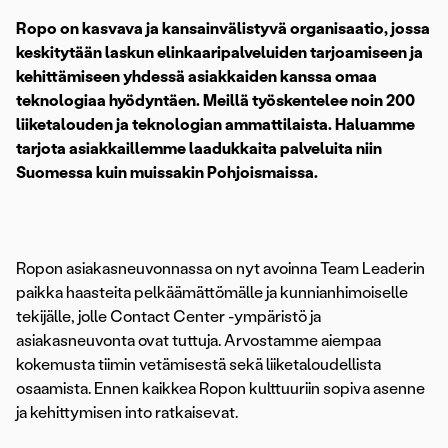
Ropo on kasvava ja kansainvälistyvä organisaatio, jossa
keskitytään laskun elinkaaripalveluiden tarjoamiseen ja
kehittämiseen yhdessä asiakkaiden kanssa omaa
teknologiaa hyödyntäen. Meillä työskentelee noin 200
liiketalouden ja teknologian ammattilaista. Haluamme
tarjota asiakkaillemme laadukkaita palveluita niin
Suomessa kuin muissakin Pohjoismaissa.
Ropon asiakasneuvonnassa on nyt avoinna Team Leaderin
paikka haasteita pelkäämättömälle ja kunnianhimoiselle
tekijälle, jolle Contact Center -ympäristö ja
asiakasneuvonta ovat tuttuja. Arvostamme aiempaa
kokemusta tiimin vetämisestä sekä liiketaloudellista
osaamista. Ennen kaikkea Ropon kulttuuriin sopiva asenne
ja kehittymisen into ratkaisevat.