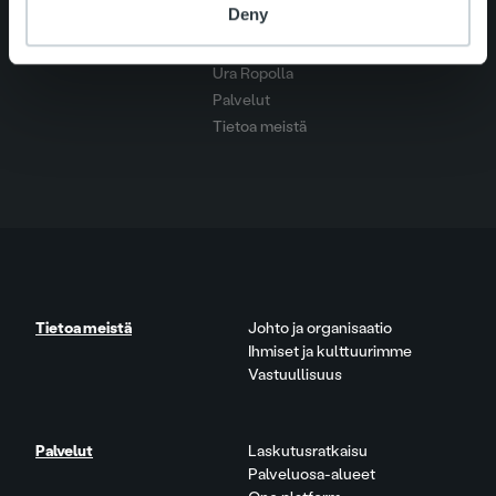
Search for:
Deny
Pikalinkit
Yhteystiedot
Ura Ropolla
Palvelut
Tietoa meistä
Tietoa meistä
Johto ja organisaatio
Ihmiset ja kulttuurimme
Vastuullisuus
Palvelut
Laskutusratkaisu
Palveluosa-alueet