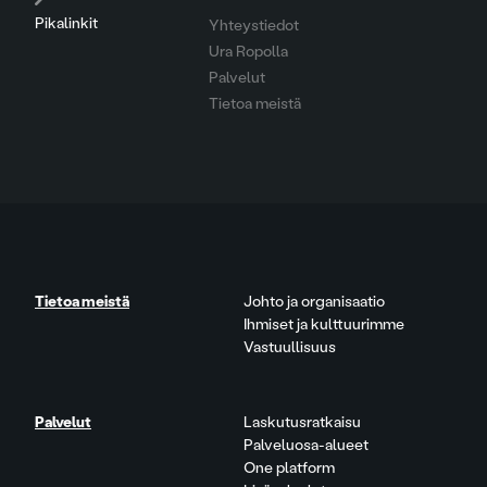
Pikalinkit
Yhteystiedot
Ura Ropolla
Palvelut
Tietoa meistä
Tietoa meistä
Johto ja organisaatio
Ihmiset ja kulttuurimme
Vastuullisuus
Palvelut
Laskutusratkaisu
Palveluosa-alueet
One platform