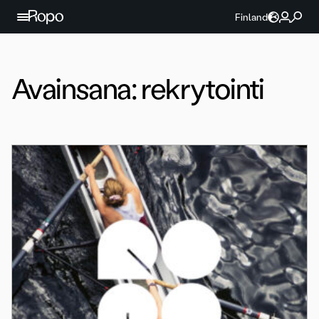
Jatka sisältöön
Finland
Avainsana:
rekrytointi