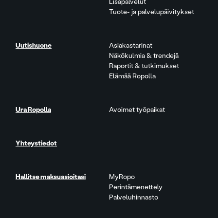
Lisäpalvelut
Tuote- ja palvelupäivitykset
Uutishuone
Asiakastarinat
Näkökulmia & trendejä
Raportit & tutkimukset
Elämää Ropolla
Ura Ropolla
Avoimet työpaikat
Yhteystiedot
Hallitse maksuasioitasi
MyRopo
Perintämenettely
Palveluhinnasto