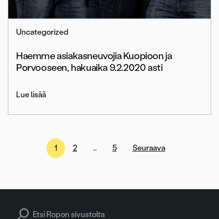
Uncategorized
Haemme asiakasneuvojia Kuopioon ja
Porvooseen, hakuaika 9.2.2020 asti
Lue lisää
Artikkelien
1
2
…
5
Seuraava
sivutus
Search for: