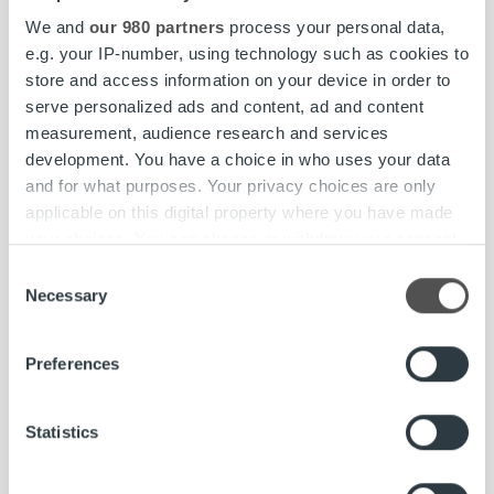
We and
our 980 partners
process your personal data,
e.g. your IP-number, using technology such as cookies to
store and access information on your device in order to
Uncategorized
serve personalized ads and content, ad and content
measurement, audience research and services
Haemme Asiakasneuvojia kausityöhön
development. You have a choice in who uses your data
Kuopioon ja Porvooseen, hakuaika 19.7.2020
and for what purposes. Your privacy choices are only
applicable on this digital property where you have made
Lue lisää
your choices. You can change or withdraw your consent
any time from the Cookie Declaration or by clicking on
Consent
the Privacy trigger icon.
Necessary
Selection
Find out more about how your personal data is processed
Preferences
and set your preferences in the
details section
.
We use cookies to personalise content and ads, to
Statistics
provide social media features and to analyse our traffic.
We also share information about your use of our site with