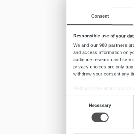
Etsimme 
Consent
vakituis
Tehtäväs
arvostet
Responsible use of your dat
luotetta
We and
our 980 partners
pro
and access information on yo
Hae vii
audience research and servi
privacy choices are only app
Lue koko
withdraw your consent any tim
Find out more about how your
As
Consent
We use cookies to personalis
Necessary
Selection
information about your use of
Etsimme 
other information that you’ve
työsuhte
työskenn