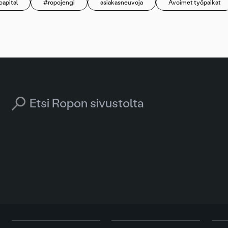
apital
#ropojengi
asiakasneuvoja
Avoimet työpaikat
Search for: