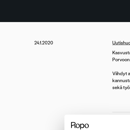
24.1.2020
Uutishu
Kasvusta
Porvoon 
Viihdyt a
kannusta
sekä työ
Ru