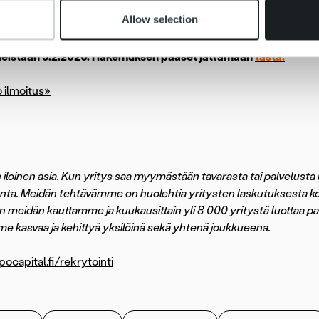
listä, avointa ja ripeää työotetta sekä intohimoa asiakaspalvelut
Allow selection
vaa ja asiantuntevaa palvelua laskutus- ja perintäasioissa?
meistään 9.2.2020. Hakemuksen pääset jättämään
tästä.
 ilmoitus»
iloinen asia. Kun yritys saa myymästään tavarasta tai palvelusta r
nta. Meidän tehtävämme on huolehtia yritysten laskutuksesta k
än meidän kauttamme ja kuukausittain yli 8 000 yritystä luotta
 kasvaa ja kehittyä yksilöinä sekä yhtenä joukkueena.
capital.fi/rekrytointi