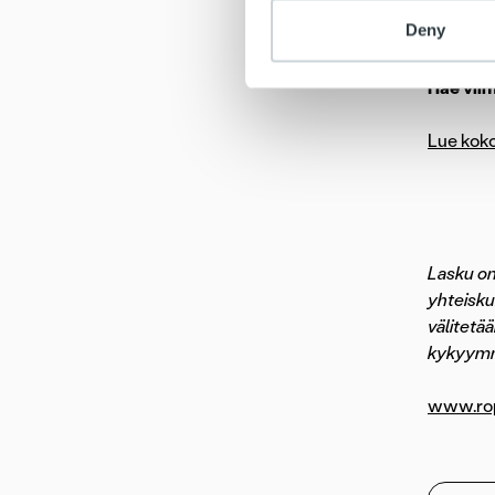
yhteisöl
Deny
luotetta
Hae vii
Lue koko
Lasku on 
yhteisku
välitetä
kykyymme
www.ropo