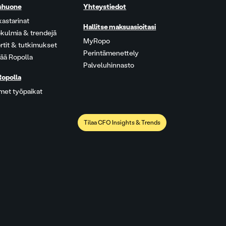
shuone
Yhteystiedot
kastarinat
Hallitse maksuasioitasi
kulmia & trendejä
MyRopo
rtit & tutkimukset
Perintämenettely
ää Ropolla
Palveluhinnasto
Ropolla
met työpaikat
Tilaa CFO Insights & Trends