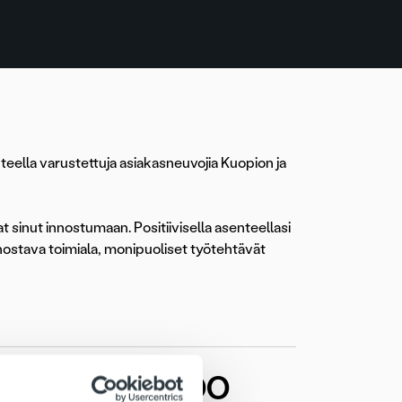
teella varustettuja asiakasneuvojia Kuopion ja
at sinut innostumaan. Positiivisella asenteellasi
nnostava toimiala, monipuoliset työtehtävät
uvoja, Porvoo