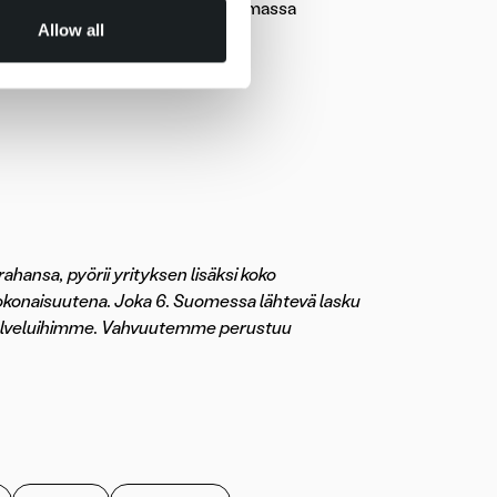
yötä kohtaan. Haluatko olla tuottamassa
Allow all
ahansa, pyörii yrityksen lisäksi koko
okonaisuutena. Joka 6. Suomessa lähtevä lasku
a palveluihimme. Vahvuutemme perustuu