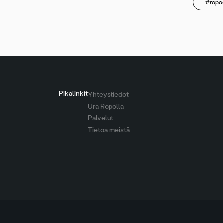
#ropoc
Pikalinkit
Yhteystiedot
Ura Ropolla
Palvelut
Tietoa meistä