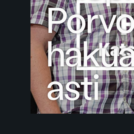
Porvo
hakua
asti