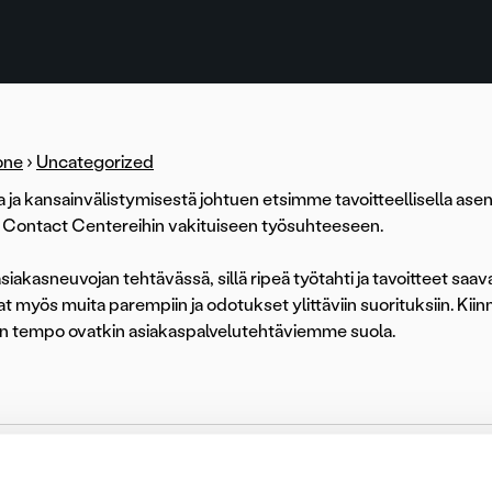
one
›
Uncategorized
 ja kansainvälistymisestä johtuen etsimme tavoitteellisella asen
Contact Centereihin vakituiseen työsuhteeseen.
siakasneuvojan tehtävässä, sillä ripeä työtahti ja tavoitteet saav
t myös muita parempiin ja odotukset ylittäviin suorituksiin. Kii
n tempo ovatkin asiakaspalvelutehtäviemme suola.
otsia osaava asiakasne