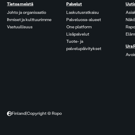
Tietoa meistä
Palvelut
Uuti
Johto ja organisaatio
Laskutusratkaisu
Asia
Ihmiset ja kulttuurimme
Palveluosa-alueet
Näkö
Vastuullisuus
One platform
Rapo
Lisäpalvelut
Eläm
Tuote- ja
Ura 
palvelupäivitykset
Avoi
Finland
|
Copyright © Ropo