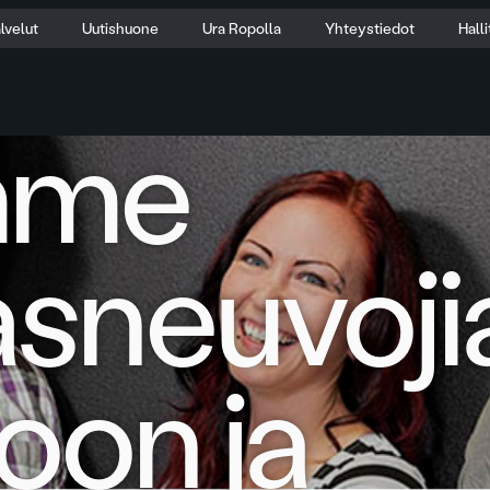
lvelut
Uutishuone
Ura Ropolla
Yhteystiedot
Hall
mme
asneuvoji
oon ja