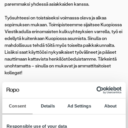
paremmaksi yhdessä asiakkaiden kanssa.
Työsuhteesi on toistaiseksi voimassa oleva ja alkaa
sopimuksen mukaan. Toimipisteemme sijaitsee Kuopiossa
Viestikadulla erinomaisten kulkuyhteyksien varrella, työ ei
edellytä kuitenkaan Kuopiossa asumista. Sinulla on
mahdollisuus tehdä töitä myös toiselta paikkakunnalta.
Lisäksi saat käyttöösi nykyaikaiset työvälineet ja pääset
nauttimaan kattavista henkilöstöeduistamme. Tärkeintä
unohtamatta – sinulla on mukavat ja ammattitaitoiset
kollegat!
Lisätietoja
Consent
Details
Ad Settings
About
Lisätietoja tehtävästä voi kysellä puhelimitse arkisin klo.
15.00–16.00 Software Manager Esa Anttilalta puh. 044 744
Responsible use of your data
0606 (esa.anttila@ropocapital.fi) tai Mika Saarelta puh. 044