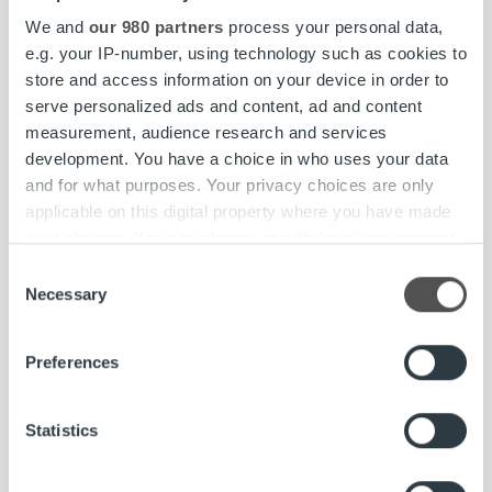
719 3312 (mika.saari@ropocapital.fi). Käy tutustumassa
We and
our 980 partners
process your personal data,
ropolaisiin Instagram-tilillämme @ropojengi. Löydät
e.g. your IP-number, using technology such as cookies to
meidät myös tunnisteella #ropojengi.
store and access information on your device in order to
serve personalized ads and content, ad and content
measurement, audience research and services
development. You have a choice in who uses your data
Kiinnostuitko? Testaa sopivuutesi tehtävään rekrybotin
and for what purposes. Your privacy choices are only
kautta tai jätä hakemus ja CV viimeistään 31.1.2021.
applicable on this digital property where you have made
Järjestämme haastatteluja heti sopivien hakemusten
your choices. You can change or withdraw your consent
saavuttua ja paikat täytetää sopivien henkilöiden
any time from the Cookie Declaration or by clicking on
Consent
löytyessä.
the Privacy trigger icon.
Necessary
Selection
Hae tästä»
Find out more about how your personal data is processed
Preferences
and set your preferences in the
details section
.
We use cookies to personalise content and ads, to
Statistics
provide social media features and to analyse our traffic.
Asiakkaamme tarvitsee vain yhden kumppanin
We also share information about your use of our site with