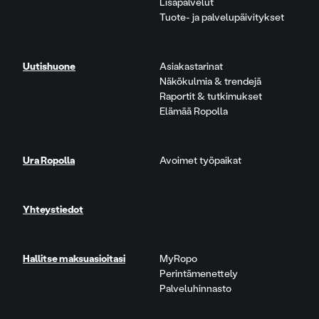
Lisäpalvelut
Tuote- ja palvelupäivitykset
Uutishuone
Asiakastarinat
Näkökulmia & trendejä
Raportit & tutkimukset
Elämää Ropolla
Ura Ropolla
Avoimet työpaikat
Yhteystiedot
Hallitse maksuasioitasi
MyRopo
Perintämenettely
Palveluhinnasto