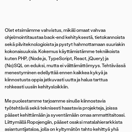
Olet etsimämme vahvistus, mikäli omaat vahvaa
ohjelmointitaustaa back-end kehityksestä, tietokannoista
sekä pilviteknologioista ja pystyt hahmottamaan suuriakin
kokonaisuuksia. Kokemus käyttämistämme tekniikoista
kuten PHP, (Node.js, TypeScript, React, jQuery) ja
(No)SQL on eduksi, mutta ei välttämättömyys. Tehtävässä
menestyminen edellyttää ennen kaikkea kykyä ja
kiinnostusta oppia jatkuvasti uutta ja halua tarttua
rohkeasti uusiin kehitysloikkiin.
Me puolestamme tarjoamme sinulle kiinnostavia
työtehtäviä sekä teknisesti haastavia projekteja, joissa
pääset kehittämään ja syventämään omaa ammattitaitoasi.
Liittymällä Ropojengiin, pääset osaksi matalahierarkkista
asiantuntijataloa, jolla on kyltymätön tahto kehittyä yhä