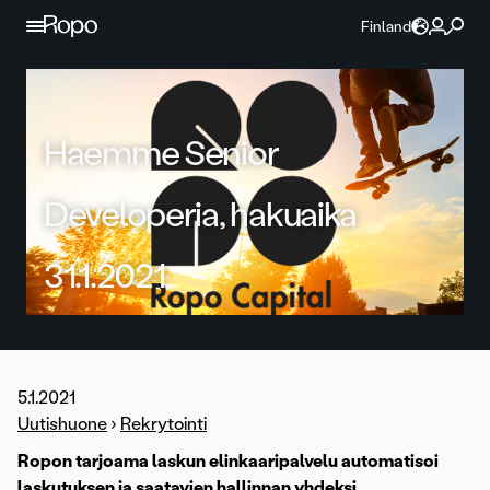
Jatka sisältöön
Finland
Haemme Senior
Developeria, hakuaika
31.1.2021
5.1.2021
Uutishuone
›
Rekrytointi
Ropon tarjoama laskun elinkaaripalvelu automatisoi
laskutuksen ja saatavien hallinnan yhdeksi