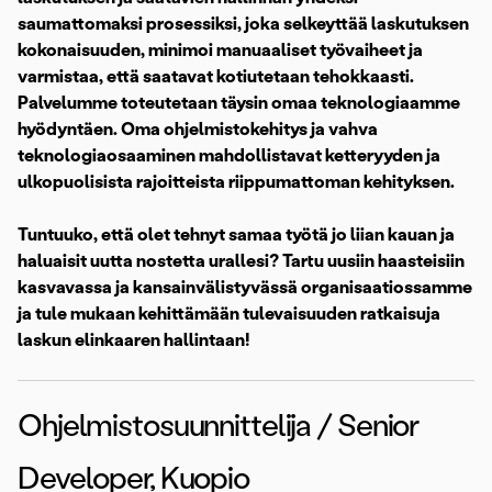
saumattomaksi prosessiksi, joka selkeyttää laskutuksen
kokonaisuuden, minimoi manuaaliset työvaiheet ja
varmistaa, että saatavat kotiutetaan tehokkaasti.
Palvelumme toteutetaan täysin omaa teknologiaamme
hyödyntäen. Oma ohjelmistokehitys ja vahva
teknologiaosaaminen mahdollistavat ketteryyden ja
ulkopuolisista rajoitteista riippumattoman kehityksen.
Tuntuuko, että olet tehnyt samaa työtä jo liian kauan ja
haluaisit uutta nostetta urallesi? Tartu uusiin haasteisiin
kasvavassa ja kansainvälistyvässä organisaatiossamme
ja tule mukaan kehittämään tulevaisuuden ratkaisuja
laskun elinkaaren hallintaan!
Ohjelmistosuunnittelija / Senior
Developer, Kuopio