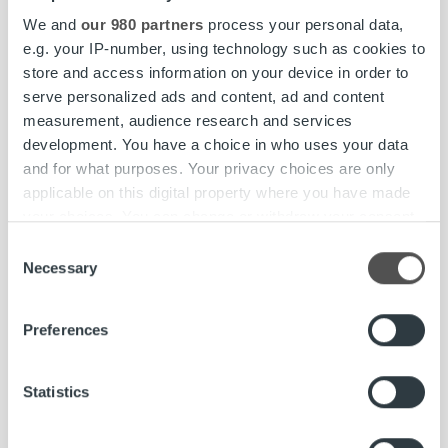
We and
our 980 partners
process your personal data,
e.g. your IP-number, using technology such as cookies to
store and access information on your device in order to
serve personalized ads and content, ad and content
Rekrytointi
measurement, audience research and services
development. You have a choice in who uses your data
Haussa palveluasiantuntija ohjelmisto- ja
and for what purposes. Your privacy choices are only
palvelutuotantoon
applicable on this digital property where you have made
your choices. You can change or withdraw your consent
Lue lisää
any time from the Cookie Declaration or by clicking on
Consent
the Privacy trigger icon.
Necessary
Selection
Find out more about how your personal data is processed
Preferences
and set your preferences in the
details section
.
We use cookies to personalise content and ads, to
Statistics
provide social media features and to analyse our traffic.
We also share information about your use of our site with