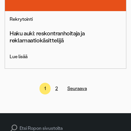
Rekrytointi
Haku auki: reskontranhoitaja ja
reklamaatiokäsittelijä
Lue lisää
Artikkelien
1
2
Seuraava
sivutus
Search for: