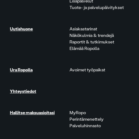
Lisäpalvelut
Tuote- ja palvelupäivitykset
Uutishuone
Asiakastarinat
Näkökulmia & trendejä
Raportit & tutkimukset
Elämää Ropolla
Ura Ropolla
Avoimet työpaikat
Yhteystiedot
Hallitse maksuasioitasi
MyRopo
Perintämenettely
Palveluhinnasto