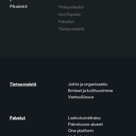
Pikalinkit
Yhteystiedot
Ura Ropolla
Palvelut
Tietoa meistä
Tietoa meistä
Johto ja organisaatio
Ihmiset ja kulttuurimme
Vastuullisuus
Palvelut
Laskutusratkaisu
Palveluosa-alueet
One platform