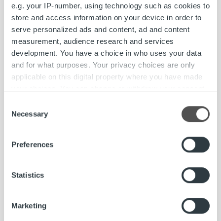
e.g. your IP-number, using technology such as cookies to
store and access information on your device in order to
serve personalized ads and content, ad and content
measurement, audience research and services
development. You have a choice in who uses your data
and for what purposes. Your privacy choices are only
Rekrytointi
applicable on this digital property where you have made
your choices. You can change or withdraw your consent
Haemme Senior Developeria, hakuaika 20.9.
any time from the Cookie Declaration or by clicking on
Consent
the Privacy trigger icon.
Necessary
Selection
Lue lisää
Find out more about how your personal data is processed
Preferences
and set your preferences in the
details section
.
We use cookies to personalise content and ads, to
Statistics
provide social media features and to analyse our traffic.
We also share information about your use of our site with
Marketing
our social media, advertising and analytics partners who
may combine it with other information that you’ve