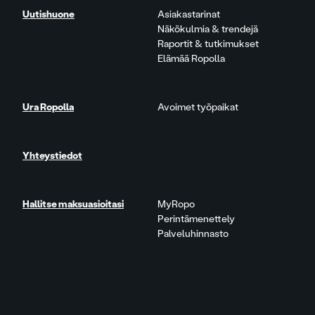
Uutishuone
Asiakastarinat
Näkökulmia & trendejä
Raportit & tutkimukset
Elämää Ropolla
Ura Ropolla
Avoimet työpaikat
Yhteystiedot
Hallitse maksuasioitasi
MyRopo
Perintämenettely
Palveluhinnasto