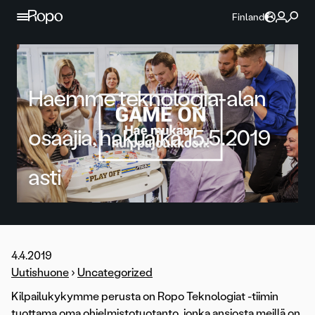
Jatka sisältöön
Finland
Haemme teknologia-alan
osaajia, hakuaika 15.5.2019
asti
4.4.2019
Uutishuone
›
Uncategorized
Kilpailukykymme perusta on Ropo Teknologiat -tiimin
tuottama oma ohjelmistotuotanto, jonka ansiosta meillä on