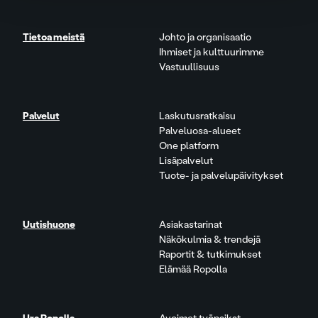
Tietoa meistä
Johto ja organisaatio
Ihmiset ja kulttuurimme
Vastuullisuus
Palvelut
Laskutusratkaisu
Palveluosa-alueet
One platform
Lisäpalvelut
Tuote- ja palvelupäivitykset
Uutishuone
Asiakastarinat
Näkökulmia & trendejä
Raportit & tutkimukset
Elämää Ropolla