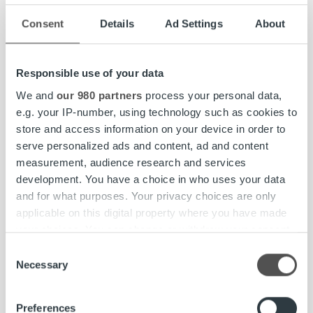
Hakemuksen pääset jättämään
tästä.
Consent
Details
Ad Settings
About
Hakuaika 15.5.2019 asti
Responsible use of your data
Lue koko ilmoitus»
We and
our 980 partners
process your personal data,
e.g. your IP-number, using technology such as cookies to
Lasku on iloinen asia. Kun yritys saa myymästään tavarasta
store and access information on your device in order to
tai palvelusta rahansa, pyörii yrityksen lisäksi koko
serve personalized ads and content, ad and content
yhteiskunta. Meidän tehtävämme on huolehtia yritysten
measurement, audience research and services
laskutuksesta kokonaisuutena. Joka 6. Suomessa lähtevä
development. You have a choice in who uses your data
lasku välitetään meidän kauttamme ja kuukausittain yli 8
and for what purposes. Your privacy choices are only
000 yritystä luottaa palveluihimme. Vahvuutemme
applicable on this digital property where you have made
perustuu kykyymme kasvaa ja kehittyä yksilöinä sekä
your choices. You can change or withdraw your consent
yhtenä joukkueena.
any time from the Cookie Declaration or by clicking on
Consent
the Privacy trigger icon.
Necessary
Selection
www.ropocapital.fi/rekrytointi
Find out more about how your personal data is processed
Preferences