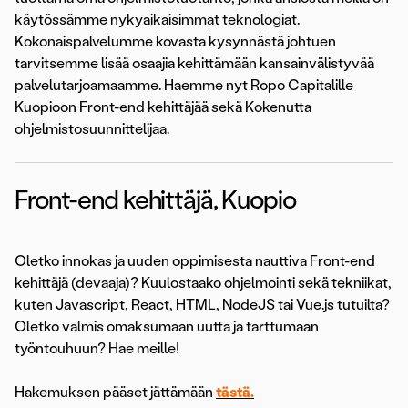
käytössämme nykyaikaisimmat teknologiat.
Kokonaispalvelumme kovasta kysynnästä johtuen
tarvitsemme lisää osaajia kehittämään kansainvälistyvää
palvelutarjoamaamme. Haemme nyt Ropo Capitalille
Kuopioon Front-end kehittäjää sekä Kokenutta
ohjelmistosuunnittelijaa.
Front-end kehittäjä, Kuopio
Oletko innokas ja uuden oppimisesta nauttiva Front-end
kehittäjä (devaaja)? Kuulostaako ohjelmointi sekä tekniikat,
kuten Javascript, React, HTML, NodeJS tai Vue.js tutuilta?
Oletko valmis omaksumaan uutta ja tarttumaan
työntouhuun? Hae meille!
Hakemuksen pääset jättämään
tästä.