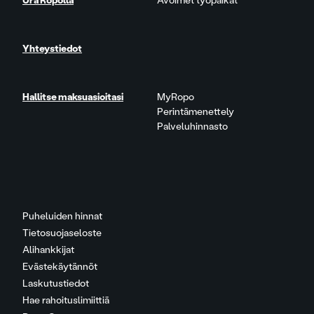
Ura Ropolla
Avoimet työpaikat
Yhteystiedot
Hallitse maksuasioitasi
MyRopo
Perintämenettely
Palveluhinnasto
Puheluiden hinnat
Tietosuojaseloste
Alihankkijat
Evästekäytännöt
Laskutustiedot
Hae rahoituslimiittiä