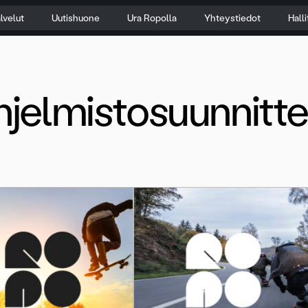
lvelut
Uutishuone
Ura Ropolla
Yhteystiedot
Hall
jelmistosuunnittel