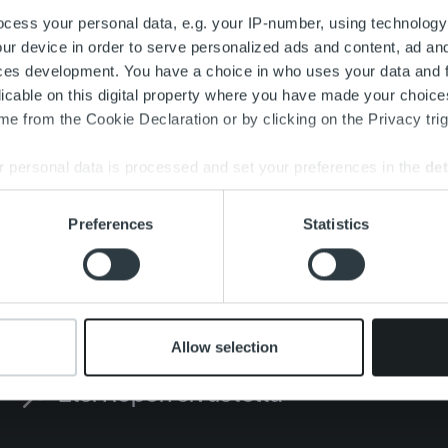
inti
cess your personal data, e.g. your IP-number, using technology
ur device in order to serve personalized ads and content, ad a
sa
ces development. You have a choice in who uses your data and 
mistosuunnittelija
licable on this digital property where you have made your choic
lopment Specialist)
e from the Cookie Declaration or by clicking on the Privacy trig
ioon
 personal data is processed and set your preferences in the
det
ää
e content and ads, to provide social media features and to analy
Preferences
Statistics
 our site with our social media, advertising and analytics partn
 provided to them or that they’ve collected from your use of their
Allow selection
Search for: