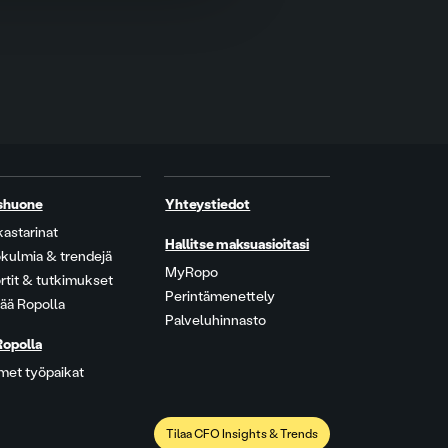
shuone
Yhteystiedot
kastarinat
Hallitse maksuasioitasi
kulmia & trendejä
MyRopo
rtit & tutkimukset
Perintämenettely
ää Ropolla
Palveluhinnasto
Ropolla
met työpaikat
Tilaa CFO Insights & Trends