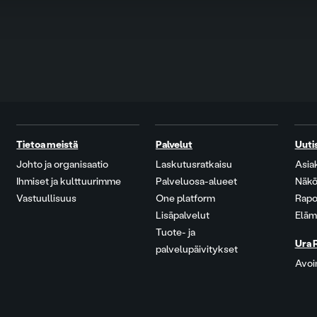
Tietoa meistä
Palvelut
Uuti
Johto ja organisaatio
Laskutusratkaisu
Asia
Ihmiset ja kulttuurimme
Palveluosa-alueet
Näkö
Vastuullisuus
One platform
Rapo
Lisäpalvelut
Eläm
Tuote- ja
Ura 
palvelupäivitykset
Avoi