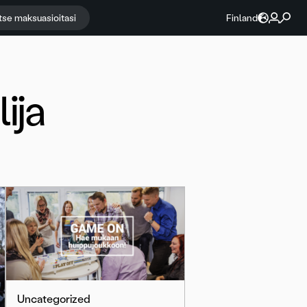
itse maksuasioitasi
Finland
ija
Uncategorized