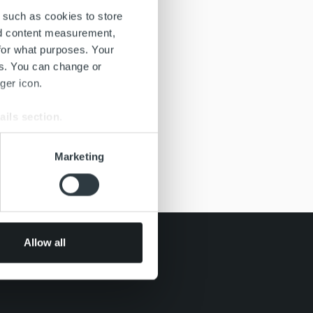
 such as cookies to store
nd content measurement,
for what purposes. Your
es. You can change or
ger icon.
ails section
.
se our traffic. We also share
Marketing
ers who may combine it with
 services.
Allow all