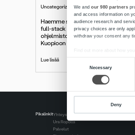
Uncategorized
Rekryto
We and
our 980 partners
pro
and access information on yo
Haemme senior ja junior
Haus
audience research and servi
full-stack -
Ohjel
privacy choices are only app
ohjelmistosuunnittelijoita
(Deve
withdraw your consent any tim
Kuopioon
Kuop
Find out more about how your
Lue lisää
Lue lis
Consent
We use cookies to personalis
Necessary
Selection
information about your use of
other information that you’ve
Deny
Pikalinkit
Yhteystiedot
Ura Ropolla
Palvelut