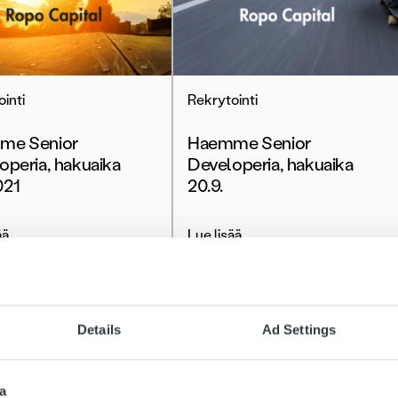
inti
Rekrytointi
me Senior
Haemme Senior
operia, hakuaika
Developeria, hakuaika
021
20.9.
ää
Lue lisää
Details
Ad Settings
a