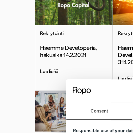
Rekrytointi
Rekryto
Haemme Developeria,
Haem
hakuaika 14.2.2021
Devel
31.1.2
Lue lisää
Lue lis
Consent
Responsible use of your dat