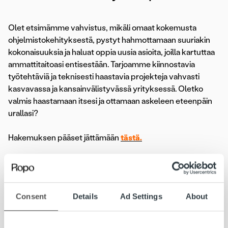
Olet etsimämme vahvistus, mikäli omaat kokemusta
ohjelmistokehityksestä, pystyt hahmottamaan suuriakin
kokonaisuuksia ja haluat oppia uusia asioita, joilla kartuttaa
ammattitaitoasi entisestään. Tarjoamme kiinnostavia
työtehtäviä ja teknisesti haastavia projekteja vahvasti
kasvavassa ja kansainvälistyvässä yrityksessä. Oletko
valmis haastamaan itsesi ja ottamaan askeleen eteenpäin
urallasi?
Hakemuksen pääset jättämään
tästä.
Lue koko ilmoitus»
Consent
Details
Ad Settings
About
Lasku on iloinen asia. Kun yritys saa myymästään tavarasta