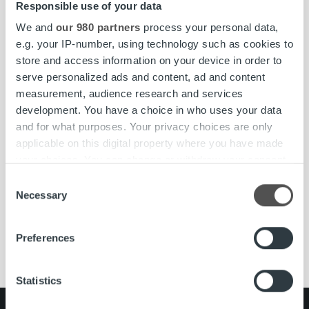
Responsible use of your data
tai palvelusta rahansa, pyörii yrityksen lisäksi koko
yhteiskunta. Meidän tehtävämme on huolehtia yritysten
We and
our 980 partners
process your personal data,
laskutuksesta kokonaisuutena. Joka 6. Suomessa lähtevä
e.g. your IP-number, using technology such as cookies to
lasku välitetään meidän kauttamme ja kuukausittain yli 8
store and access information on your device in order to
000 yritystä luottaa palveluihimme. Vahvuutemme
serve personalized ads and content, ad and content
perustuu kykyymme kasvaa ja kehittyä yksilöinä sekä
measurement, audience research and services
yhtenä joukkueena.
development. You have a choice in who uses your data
and for what purposes. Your privacy choices are only
www.ropocapital.fi/rekrytointi
applicable on this digital property where you have made
your choices. You can change or withdraw your consent
any time from the Cookie Declaration or by clicking on
Consent
the Privacy trigger icon.
Necessary
Selection
#ropocapital
#ropojengi
Avoimet työpaikat
full-stack-developer
full-stack-kehittäjä
kehittäjä
Find out more about how your personal data is processed
Kuopio
rekrytointi
Preferences
and set your preferences in the
details section
.
We use cookies to personalise content and ads, to
Statistics
provide social media features and to analyse our traffic.
We also share information about your use of our site with