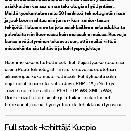
asiakkaiden kanssa omaa teknologiaa hyödyntäen.
Meillä työskentelee reilu 50 henkilöä teknologiatiimissä
ja joukkoon mahtuu niin junior- kuin senior-tason
tekijöitä. Haluamme tarjota asiakkaillemme laadukkaita
palveluita niin Suomessa kuin muissakin maissa. Kasvu ja
kansainvälistyminen takaavat sen, että meillä riittää
mielenkiintoisia tehtäviä ja kehitysprojekteja!
Haemme kokenutta Full stack -kehittäjää työskentelemään
osana Ropo Teknologiat -tiimiä. Tehtävässä odotetaan
aikaisempaa kokemusta Full stack -kehityksestä sekä
ohjelmointiosaamista, kuten Java, PHP, C# ja Node.js.
Toivomme, että käsitteet REST, FTP, WS, XML, AWS,
Docker ovat tulleet sinulle jo tutuiksi. Lisäksi tunnet
tietokannat ja osaat hyödyntää niitä tehokkaasti työssäsi.
Full stack -kehittäjä Kuopio