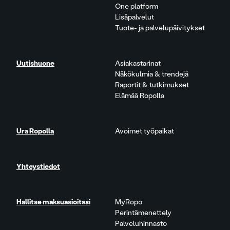
One platform
Lisäpalvelut
Tuote- ja palvelupäivitykset
Uutishuone
Asiakastarinat
Näkökulmia & trendejä
Raportit & tutkimukset
Elämää Ropolla
Ura Ropolla
Avoimet työpaikat
Yhteystiedot
Hallitse maksuasioitasi
MyRopo
Perintämenettely
Palveluhinnasto