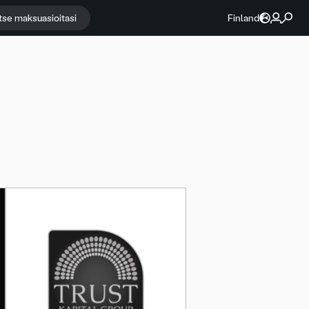
itse maksuasioitasi
Finland