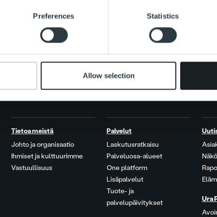
e content and ads, to provide social media features and to analy
Preferences
Statistics
 our site with our social media, advertising and analytics partn
 provided to them or that they’ve collected from your use of their
Allow selection
Tietoa meistä
Palvelut
Uuti
Johto ja organisaatio
Laskutusratkaisu
Asia
Ihmiset ja kulttuurimme
Palveluosa-alueet
Näkö
Vastuullisuus
One platform
Rapo
Lisäpalvelut
Eläm
Tuote- ja
Ura 
palvelupäivitykset
Avoi