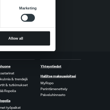
se our traffic. We also share
Marketing
ers who may combine it with
 services.
Allow all
shuone
Yhteystiedot
kastarinat
Hallitse maksuasioitasi
kulmia & trendejä
MyRopo
rtit & tutkimukset
Perintämenettely
ää Ropolla
Palveluhinnasto
Ropolla
met työpaikat