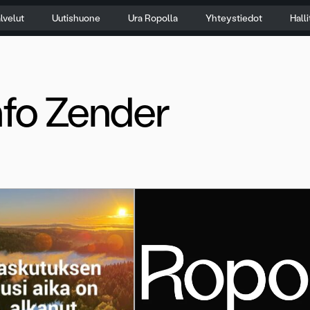
lvelut
Uutishuone
Ura Ropolla
Yhteystiedot
Hall
fo Zender