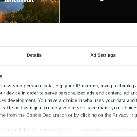
e
Ajankohtaista
 on nyt Ropo Capital
Trust Kapital on ostanut
Details
Ad Settings
Enfo Zenderin
ää
Lue lisää
a
cess your personal data, e.g. your IP-number, using technology
ur device in order to serve personalized ads and content, ad a
ces development. You have a choice in who uses your data and 
licable on this digital property where you have made your choic
e from the Cookie Declaration or by clicking on the Privacy trig
 personal data is processed and set your preferences in the
det
Search for: