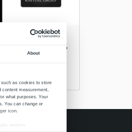
Ajankohtaista
Trust Kapital ostaa Enfo
About
Zenderin
Lue lisää
 such as cookies to store
nd content measurement,
for what purposes. Your
es. You can change or
ger icon.
ails section
.