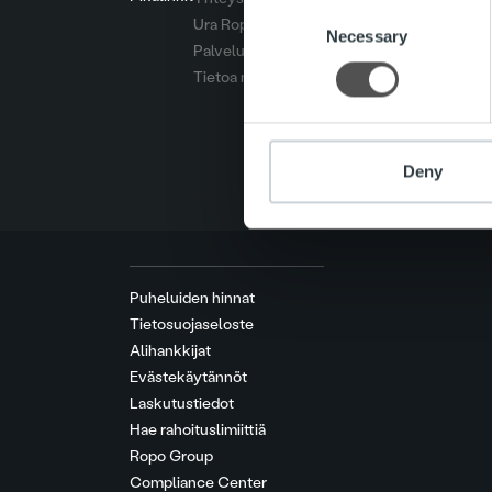
Consent
Ura Ropolla
We use cookies to personalis
Necessary
Selection
Palvelut
information about your use of
Tietoa meistä
other information that you’ve
Deny
Puheluiden hinnat
Tietosuojaseloste
Alihankkijat
Evästekäytännöt
Laskutustiedot
Hae rahoituslimiittiä
Ropo Group
Compliance Center