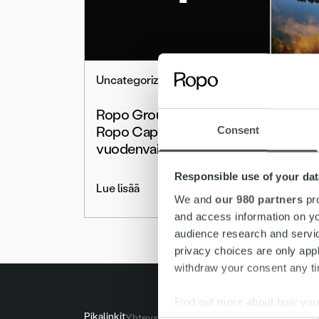
Uncategorized
Tiedot
Ropo Group sulautuu
Trust
Ropo Capitaliin
Consent
vuodenvaihteessa
Lue lis
Responsible use of your dat
Lue lisää
We and
our 980 partners
pro
and access information on yo
audience research and servi
privacy choices are only app
withdraw your consent any tim
Find out more about how your
Pikalinkit
Yhteystiedot