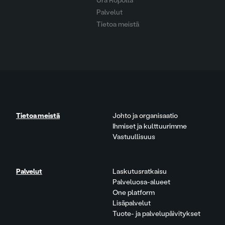
Ura Ropolla
Palvelut
Tietoa meistä
Tietoa meistä
Johto ja organisaatio
Ihmiset ja kulttuurimme
Vastuullisuus
Palvelut
Laskutusratkaisu
Palveluosa-alueet
One platform
Lisäpalvelut
Tuote- ja palvelupäivitykset