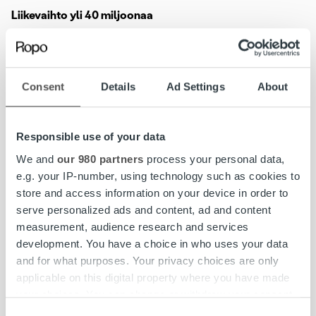
Liikevaihto yli 40 miljoonaa
Kaupan myötä Trust Kapitalin omistuspohja laajenee, kun
Enfon pääomistaja KPY tekee merkittävän sijoituksen
yhtiöön. Trust Kapitalin omistus jakautuu kaupan
Consent
Details
Ad Settings
About
toteuduttua pääomistaja Sentica Partnersin hallinnoimien
rahastojen sekä KPY:n, Trust Kapitalin toimivan johdon ja
suomalaisten yksityissijoittajien kesken.
Responsible use of your data
We and
our 980 partners
process your personal data,
Osapuolet ovat sopineet, että yrityskaupan hintaa ei
e.g. your IP-number, using technology such as cookies to
julkisteta. Kaupan myötä Trust Kapitalin liikevaihto
store and access information on your device in order to
kuluvana vuonna nousee yli 40 miljoonaan euroon ja noin
serve personalized ads and content, ad and content
joka kuudes Suomessa liikkuva lasku välitetään yhtiön
measurement, audience research and services
kautta.
development. You have a choice in who uses your data
and for what purposes. Your privacy choices are only
Lisätietoja:
applicable on this digital property where you have made
Artti Aurasmaa, toimitusjohtaja, Trust Kapital Group TKG
your choices. You can change or withdraw your consent
Oy, puh. 045 186 1775, artti.aurasmaa@truskapital.fi
any time from the Cookie Declaration or by clicking on
Consent