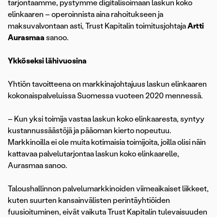
tarjontaamme, pystymme digitalisoimaan laskun koko
elinkaaren – operoinnista aina rahoitukseen ja
maksuvalvontaan asti, Trust Kapitalin toimitusjohtaja
Artti
Aurasmaa
sanoo.
Ykköseksi lähivuosina
Yhtiön tavoitteena on markkinajohtajuus laskun elinkaaren
kokonaispalveluissa Suomessa vuoteen 2020 mennessä.
– Kun yksi toimija vastaa laskun koko elinkaaresta, syntyy
kustannussäästöjä ja pääoman kierto nopeutuu.
Markkinoilla ei ole muita kotimaisia toimijoita, joilla olisi näin
kattavaa palvelutarjontaa laskun koko elinkaarelle,
Aurasmaa sanoo.
Taloushallinnon palvelumarkkinoiden viimeaikaiset liikkeet,
kuten suurten kansainvälisten perintäyhtiöiden
fuusioituminen, eivät vaikuta Trust Kapitalin tulevaisuuden