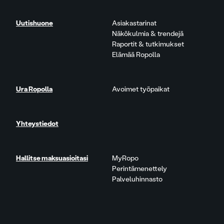
Uutishuone
Asiakastarinat
Näkökulmia & trendejä
Raportit & tutkimukset
Elämää Ropolla
Ura Ropolla
Avoimet työpaikat
Yhteystiedot
Hallitse maksuasioitasi
MyRopo
Perintämenettely
Palveluhinnasto