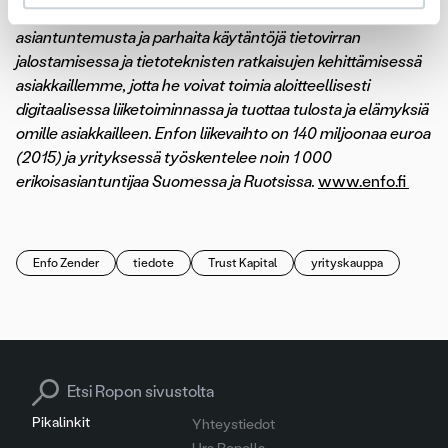
Hyödynnämme liiketoiminnan tuntemusta, teknistä
asiantuntemusta ja parhaita käytäntöjä tietovirran
jalostamisessa ja tietoteknisten ratkaisujen kehittämisessä
asiakkaillemme, jotta he voivat toimia aloitteellisesti
digitaalisessa liiketoiminnassa ja tuottaa tulosta ja elämyksiä
omille asiakkailleen. Enfon liikevaihto on 140 miljoonaa euroa
(2015) ja yrityksessä työskentelee noin 1 000
erikoisasiantuntijaa Suomessa ja Ruotsissa.
www.enfo.fi
Enfo Zender
tiedote
Trust Kapital
yrityskauppa
Search for:
Pikalinkit
Yhteystiedot