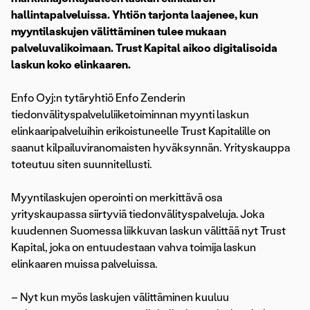
hallintapalveluissa. Yhtiön tarjonta laajenee, kun
myyntilaskujen välittäminen tulee mukaan
palveluvalikoimaan. Trust Kapital aikoo digitalisoida
laskun koko elinkaaren.
Enfo Oyj:n tytäryhtiö Enfo Zenderin
tiedonvälityspalveluliiketoiminnan myynti laskun
elinkaaripalveluihin erikoistuneelle Trust Kapitalille on
saanut kilpailuviranomaisten hyväksynnän. Yrityskauppa
toteutuu siten suunnitellusti.
Myyntilaskujen operointi on merkittävä osa
yrityskaupassa siirtyviä tiedonvälityspalveluja. Joka
kuudennen Suomessa liikkuvan laskun välittää nyt Trust
Kapital, joka on entuudestaan vahva toimija laskun
elinkaaren muissa palveluissa.
– Nyt kun myös laskujen välittäminen kuuluu