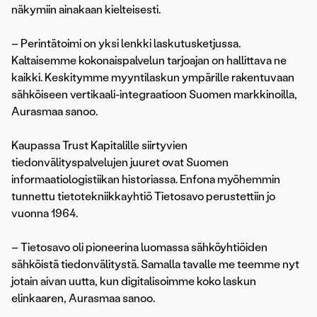
näkymiin ­ainakaan kielteisesti.
– Perintätoimi on yksi lenkki laskutusketjussa.
Kaltaisemme kokonaispalvelun tarjoajan on hallittava ne
kaikki. Keskitymme myyntilaskun ympärille rakentuvaan
sähköiseen vertikaali-integraatioon Suomen markkinoilla,
Aurasmaa sanoo.
Kaupassa Trust Kapitalille siirtyvien
tiedonvälityspalvelujen juuret ovat Suomen
informaatiologistiikan historiassa. Enfona myöhemmin
tunnettu tietotekniikkayhtiö Tietosavo perustettiin jo
vuonna 1964.
– Tietosavo oli pioneerina luomassa sähköyhtiöiden
sähköistä tiedonvälitystä. Samalla tavalle me teemme nyt
jotain aivan uutta, kun digitalisoimme koko laskun
elinkaaren, Aurasmaa sanoo.