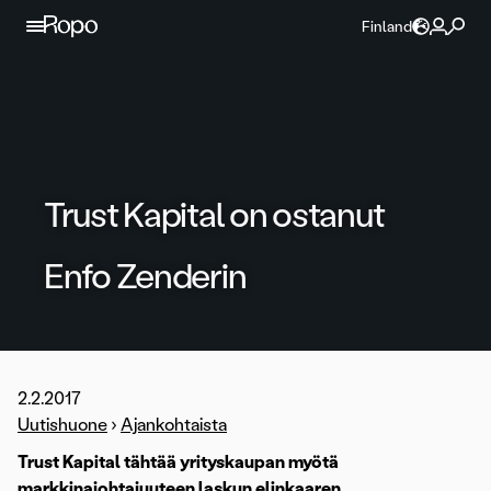
Jatka sisältöön
Finland
Trust Kapital on ostanut
Enfo Zenderin
2.2.2017
Uutishuone
›
Ajankohtaista
Trust Kapital tähtää yrityskaupan myötä
markkinajohtajuuteen laskun elinkaaren