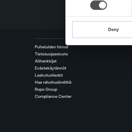
other information that you’ve
Deny
Puheluiden hinnat
Tietosuojaseloste
Alihankkijat
Evästekäytännöt
Laskutustiedot
Hae rahoituslimiittiä
Ropo Group
Compliance Center