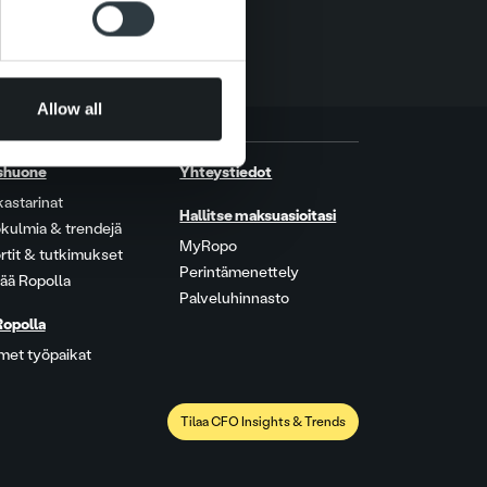
 services.
Allow all
shuone
Yhteystiedot
kastarinat
Hallitse maksuasioitasi
kulmia & trendejä
MyRopo
rtit & tutkimukset
Perintämenettely
ää Ropolla
Palveluhinnasto
Ropolla
met työpaikat
Tilaa CFO Insights & Trends