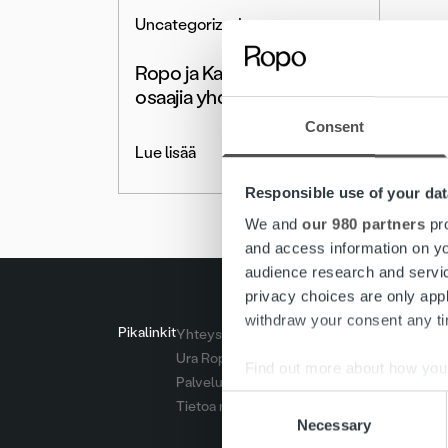
Uncategorized
Ropo ja KalPa kasvattavat
osaajia yhdessä
Consent
Lue lisää
Responsible use of your dat
We and
our 980 partners
pro
and access information on yo
audience research and servi
privacy choices are only app
withdraw your consent any tim
Pikalinkit
Yhteystiedot
Ura Ropolla
Find out more about how your
Palvelut
Consent
Tietoa meistä
We use cookies to personalis
Necessary
Selection
information about your use of