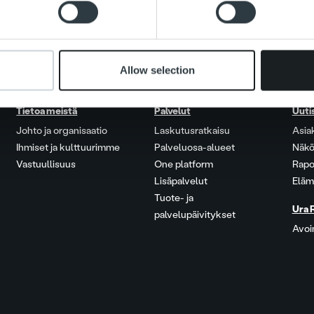
 provided to them or that they’ve collected from your use of their
Allow selection
Tietoa meistä
Palvelut
Uuti
Johto ja organisaatio
Laskutusratkaisu
Asia
Ihmiset ja kulttuurimme
Palveluosa-alueet
Näkö
Vastuullisuus
One platform
Rapo
Lisäpalvelut
Eläm
Tuote- ja
Ura 
palvelupäivitykset
Avoi