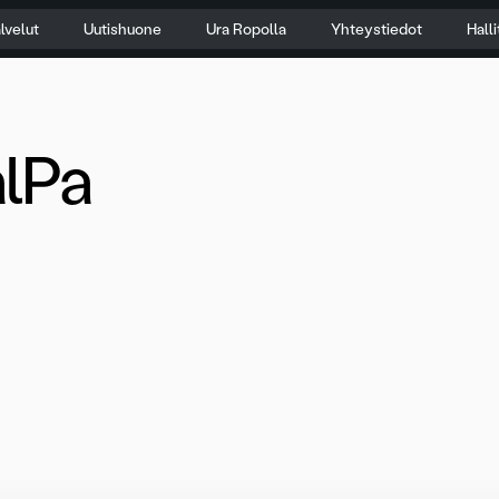
lvelut
Uutishuone
Ura Ropolla
Yhteystiedot
Hall
lPa