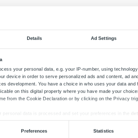
Details
Ad Settings
a
cess your personal data, e.g. your IP-number, using technology
ur device in order to serve personalized ads and content, ad a
ces development. You have a choice in who uses your data and 
licable on this digital property where you have made your choic
e from the Cookie Declaration or by clicking on the Privacy trig
Search for:
 personal data is processed and set your preferences in the
det
e content and ads, to provide social media features and to analy
Preferences
Statistics
 our site with our social media, advertising and analytics partn