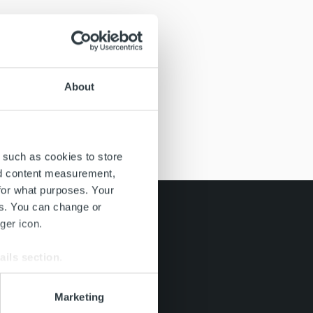
About
 such as cookies to store
nd content measurement,
for what purposes. Your
es. You can change or
ger icon.
ails section
.
se our traffic. We also share
Marketing
ers who may combine it with