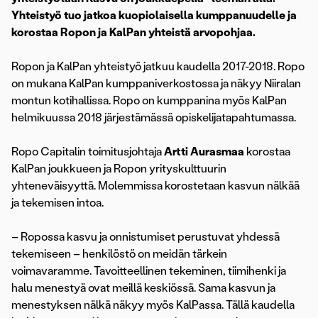
Yhteistyö tuo jatkoa kuopiolaisella kumppanuudelle ja
korostaa Ropon ja KalPan yhteistä arvopohjaa.
Ropon ja KalPan yhteistyö jatkuu kaudella 2017-2018. Ropo
on mukana KalPan kumppaniverkostossa ja näkyy Niiralan
montun kotihallissa. Ropo on kumppanina myös KalPan
helmikuussa 2018 järjestämässä opiskelijatapahtumassa.
Ropo Capitalin toimitusjohtaja
Artti Aurasmaa
korostaa
KalPan joukkueen ja Ropon yrityskulttuurin
yhteneväisyyttä. Molemmissa korostetaan kasvun nälkää
ja tekemisen intoa.
– Ropossa kasvu ja onnistumiset perustuvat yhdessä
tekemiseen – henkilöstö on meidän tärkein
voimavaramme. Tavoitteellinen tekeminen, tiimihenki ja
halu menestyä ovat meillä keskiössä. Sama kasvun ja
menestyksen nälkä näkyy myös KalPassa. Tällä kaudella