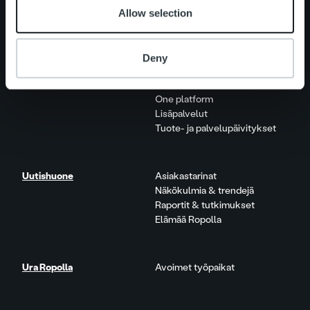
Ihmiset ja kulttuurimme
Allow selection
Vastuullisuus
Deny
Palvelut
Laskutusratkaisu
Palveluosa-alueet
One platform
Lisäpalvelut
Tuote- ja palvelupäivitykset
Uutishuone
Asiakastarinat
Näkökulmia & trendejä
Raportit & tutkimukset
Elämää Ropolla
Ura Ropolla
Avoimet työpaikat