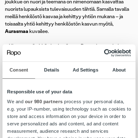
joukkue on nuori ja teemana on nimenomaan kasvattaa
nuorista lupauksista tulevaisuuden tähtiä. Samalla tavalla
meillä henkilöstö kasvaa ja kehittyy yhtiön mukana – ja
toisaalta yhtiö kehittyy henkilöstön kasvun myötä,
Aurasmaa
kuvailee.
– Hienoa, että pitkä yhteistyömme Ropon kanssa jatkuu.
Meidän organisaatioiden tavoitteissa ja arvoissa on paljon
yhteistä, ja se tuo hyvää pohjaa yhteistyölle. Meidän
strategiassa pelaajien kehittäminen tulee olemaan jatkossa
Consent
Details
Ad Settings
About
entistä isommassa roolissa ja uskon, että se on meidän
organisaatiolle paras tie menestykseen, kommentoi
KalPan toimitusjohtaja
Toni Saksman
.
Responsible use of your data
We and
our 980 partners
process your personal data,
www.kalpa.fi
e.g. your IP-number, using technology such as cookies to
store and access information on your device in order to
Kuva: Juuso Jonnine
serve personalized ads and content, ad and content
measurement, audience research and services