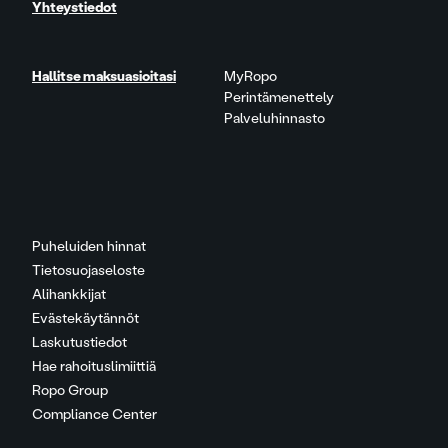
Yhteystiedot
Hallitse maksuasioitasi
MyRopo
Perintämenettely
Palveluhinnasto
Puheluiden hinnat
Tietosuojaseloste
Alihankkijat
Evästekäytännöt
Laskutustiedot
Hae rahoituslimiittiä
Ropo Group
Compliance Center