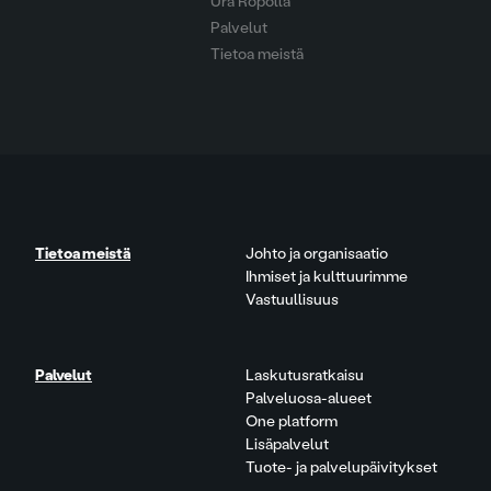
Ura Ropolla
Palvelut
Tietoa meistä
Tietoa meistä
Johto ja organisaatio
Ihmiset ja kulttuurimme
Vastuullisuus
Palvelut
Laskutusratkaisu
Palveluosa-alueet
One platform
Lisäpalvelut
Tuote- ja palvelupäivitykset