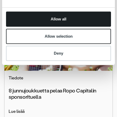
may combine it with other information that you’ve
provided to them or that they’ve collected from your use
of their services.
Allow all
Allow selection
Deny
Tiedote
8 junnujoukkuetta pelaa Ropo Capitalin
sponsorituella
Lue lisää