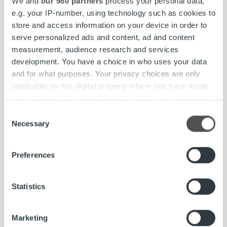
We and
our 980 partners
process your personal data,
e.g. your IP-number, using technology such as cookies to
store and access information on your device in order to
serve personalized ads and content, ad and content
measurement, audience research and services
development. You have a choice in who uses your data
and for what purposes. Your privacy choices are only
applicable on this digital property where you have made
your choices. You can change or withdraw your consent
any time from the Cookie Declaration or by clicking on
Consent
the Privacy trigger icon.
Necessary
Selection
Ajankohtaista
Find out more about how your personal data is processed
Rendel ensi-illassa perjantaina – Ropo
Preferences
and set your preferences in the
details section
.
Capital mukana supersankarielokuvan
synnyssä
We use cookies to personalise content and ads, to
Statistics
provide social media features and to analyse our traffic.
Lue lisää
We also share information about your use of our site with
Marketing
our social media, advertising and analytics partners who