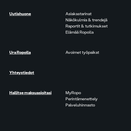
Uutishuone
Asiakastarinat
Näkökulmia & trendejä
Raportit & tutkimukset
Elämää Ropolla
Ura Ropolla
Avoimet työpaikat
Yhteystiedot
Hallitse maksuasioitasi
MyRopo
Perintämenettely
Palveluhinnasto