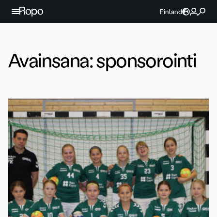
Jatka sisältöön
Finland
Avainsana:
sponsorointi