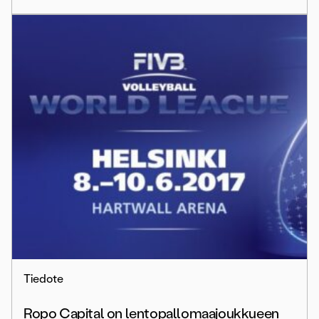
Tiedote
Ropo Capital on lentopallomaajoukkueen