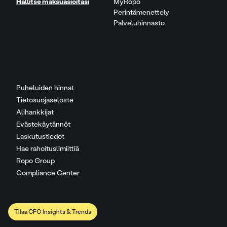
Hallitse maksuasioitasi
MyRopo
Perintämenettely
Palveluhinnasto
Puheluiden hinnat
Tietosuojaseloste
Alihankkijat
Evästekäytännöt
Laskutustiedot
Hae rahoituslimiittiä
Ropo Group
Compliance Center
Tilaa CFO Insights & Trends