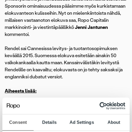
Sponsorin ominaisuudessa pääsimme myös kurkistamaan
elokuvanteon kulisseihin. Nyt on mielenkiintoista nähdä,
millaisen vastaanoton elokuva saa, Ropo Capitalin
markkinointi- ja viestintäpäällikkö
Jenni Jantunen
kommentoi.
Rendel sai Cannesissa levitys- ja tuotantosopimuksen
keväällä 2015. Suomessa elokuva esitetään ainakin 50
valkokankaalla kautta maan. Kansainvälistäkin levitystä
Rendelille on kaavailtu; elokuvasta on jo tehty saksaksi ja
englanniksi dubatut versiot.
Aiheesta lisää:
Rendelin ja Jesse Haajan tarina Suomen Kuvalehdessä ja
Helsingin Sanomissa:
https://suomenkuvalehti.fi/share/970930/aa0c1f
Consent
Details
Ad Settings
About
http://www.hs.fi/elama/art-2000005331239.html