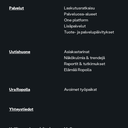
Palvelut
Laskutusratkaisu
Palveluosa-alueet
One platform
Lisäpalvelut
Tuote- ja palvelupäivitykset
Uutishuone
Asiakastarinat
Näkökulmia & trendejä
Raportit & tutkimukset
Elämää Ropolla
Ura Ropolla
Avoimet työpaikat
Yhteystiedot