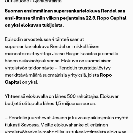
Uutishuone
›
Ajankohtaista
Suomen ensimmäinen supersankarielokuva Rendel saa
ensi-iltansa tämän viikon perjantaina 22.9. Ropo Capital
on yksi elokuvan tukijoista.
Episodin arvostelussa 4 tähteä saanut
supersankarielokuva Rendel on mikkeliläisen
mainostoimistoyrittäjä Jesse Haajan käsialaa ja samalla
hänen esikoisohjauksensa. Elokuva on suomalaisen
yhteistyön taidonnäyte – Rendelin taustalta löytyy
merkittävä määrä suomalaisia yrityksiä, joista
Ropo
Capital
on yksi.
Yhteensä elokuvalla on lähes 500 rahoittajaa. Elokuvan
budjetti oli lopulta lähes 1,5 miljoonaa euroa.
– Rendelin juuret ovat Jessen ja kuvauspaikkojenkin myötä
tiukasti Savossa. Meille elokuvahanke oli erilainen
yhteistyöhanke ja mahdollisuus tukea kotimaista elokuvaa.