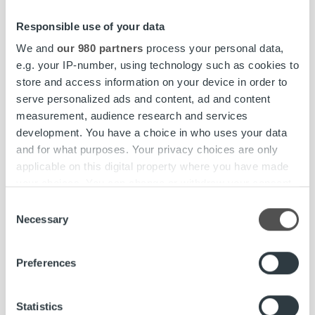
The Rasmus esittää Rendelin tunnuskappaleen:
Responsible use of your data
https://www.mtv.fi/viihde/elokuvat/artikkeli/kotimaisen-
We and
our 980 partners
process your personal data,
supersankarielokuvan-ensi-ilta-lahestyy-the-rasmus-
e.g. your IP-number, using technology such as cookies to
esittaa-rendelin-tunnuskappaleen/6567474#gs.I7ujIMc
store and access information on your device in order to
serve personalized ads and content, ad and content
Episodin elokuva-arvostelu:
measurement, audience research and services
http://www.episodi.fi/elokuvat/rendel/
development. You have a choice in who uses your data
and for what purposes. Your privacy choices are only
Finnkino:
applicable on this digital property where you have made
http://www.finnkino.fi/Event/302339/
your choices. You can change or withdraw your consent
any time from the Cookie Declaration or by clicking on
Consent
Rendelin kotisivut:
the Privacy trigger icon.
Necessary
Selection
http://rendelmovie.com/
Find out more about how your personal data is processed
Preferences
and set your preferences in the
details section
.
Jesse Haaja
Rendel
sponsorointi
We use cookies to personalise content and ads, to
Statistics