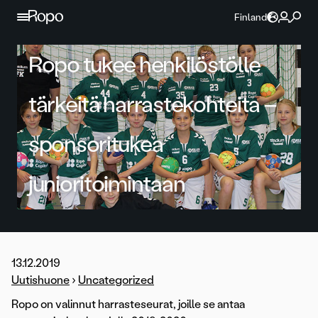
Jatka sisältöön
Finland
Ropo tukee henkilöstölle
tärkeitä harrastekohteita –
sponsoritukea
junioritoimintaan
13.12.2019
Uutishuone
›
Uncategorized
Ropo on valinnut harrasteseurat, joille se antaa