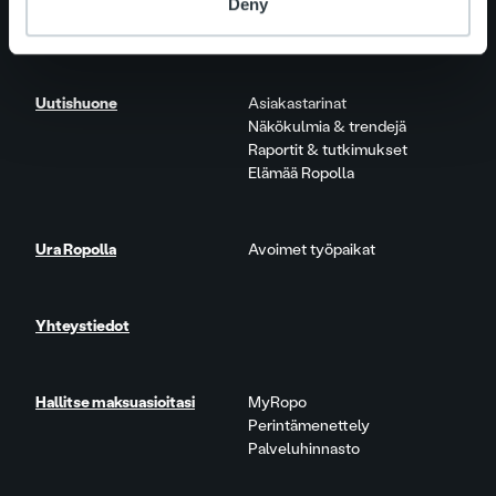
Deny
Lisäpalvelut
Tuote- ja palvelupäivitykset
Uutishuone
Asiakastarinat
Näkökulmia & trendejä
Raportit & tutkimukset
Elämää Ropolla
Ura Ropolla
Avoimet työpaikat
Yhteystiedot
Hallitse maksuasioitasi
MyRopo
Perintämenettely
Palveluhinnasto