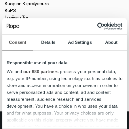
Kuopion Kiipeilyseura
KuPS
Loviisan Tor
Pallokissat
Porvoon Salibandyseura
Puijo Wolley
Consent
Details
Ad Settings
About
Toivalan Urheilijat
Salibandyseura Welhot
Sipoon Wolf
Responsible use of your data
Emil Keränen/Hyvinkään Slalomseura Sukkula
We and
our 980 partners
process your personal data,
e.g. your IP-number, using technology such as cookies to
store and access information on your device in order to
Ajankohtaista
sponsorointi
serve personalized ads and content, ad and content
measurement, audience research and services
development. You have a choice in who uses your data
and for what purposes. Your privacy choices are only
applicable on this digital property where you have made
Search for:
your choices. You can change or withdraw your consent