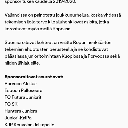
sponsoritukea kaudella 2019-2020.
Valinnoissa on painotettu joukkueurheilua, koska yhdessä
tekemisen ilo ja terve kilpailuhenki ovat asioita, jotka
korostuvat myös meillä Ropossa.
Sponsoroitavat kohteet on valittu Ropon henkilöstön
tekemien ehdotusten perusteella ja ne kohdistuvat
pääasiassa junioritoimintaan Kuopiossa ja Porvoossa sekä
niiden lähialueille.
Sponsoroitavat seurat ovat:
Porvoon Akilles
Espoon Palloseura
FC Futura Juniorit
FC Siili
Hunters Juniors
Juniori-KalPa
KJP Kouvolan Jalkapallo