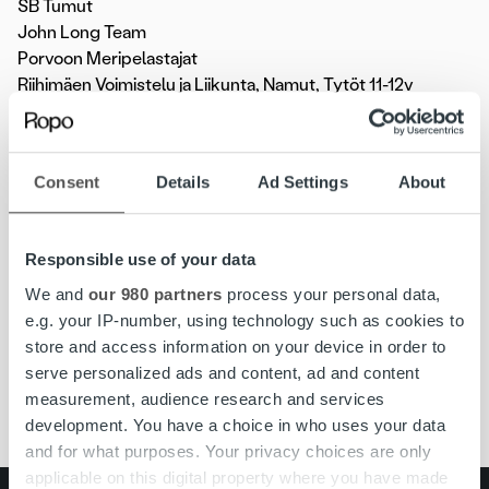
SB Tumut
John Long Team
Porvoon Meripelastajat
Riihimäen Voimistelu ja Liikunta, Namut, Tytöt 11-12v
Porvoon Salibandyseura, D1 (-04) -pojat
Savo Volley
Sipoon Wolf, Wolf jääkiekkojuniorit -09
Consent
Details
Ad Settings
About
FC Futura Juniorit, P07
Juniorijoukkueiden lisäksi teemme sponsoriyhteistyötä
Responsible use of your data
KalPa Hockeyn
,
Kuopion Palloseuran
ja
Suomen miesten
lentopallomaajoukkueen
kanssa.
We and
our 980 partners
process your personal data,
e.g. your IP-number, using technology such as cookies to
store and access information on your device in order to
serve personalized ads and content, ad and content
sponsorointi
measurement, audience research and services
development. You have a choice in who uses your data
and for what purposes. Your privacy choices are only
applicable on this digital property where you have made