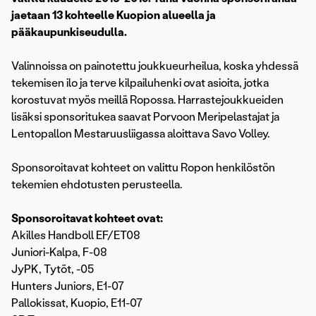
jaetaan 13 kohteelle Kuopion alueella ja
pääkaupunkiseudulla.
Valinnoissa on painotettu joukkueurheilua, koska yhdessä
tekemisen ilo ja terve kilpailuhenki ovat asioita, jotka
korostuvat myös meillä Ropossa. Harrastejoukkueiden
lisäksi sponsoritukea saavat Porvoon Meripelastajat ja
Lentopallon Mestaruusliigassa aloittava Savo Volley.
Sponsoroitavat kohteet on valittu Ropon henkilöstön
tekemien ehdotusten perusteella.
Sponsoroitavat kohteet ovat:
Akilles Handboll EF/ET08
Juniori-Kalpa, F-08
JyPK, Tytöt, -05
Hunters Juniors, E1-07
Pallokissat, Kuopio, E11-07