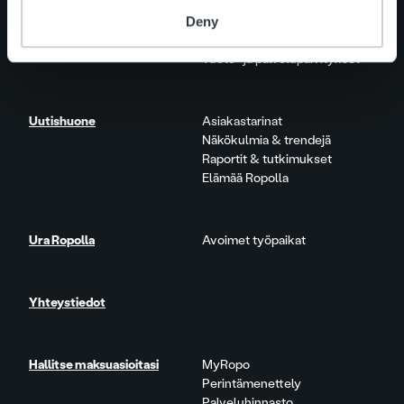
Palveluosa-alueet
One platform
Deny
Lisäpalvelut
Tuote- ja palvelupäivitykset
Uutishuone
Asiakastarinat
Näkökulmia & trendejä
Raportit & tutkimukset
Elämää Ropolla
Ura Ropolla
Avoimet työpaikat
Yhteystiedot
Hallitse maksuasioitasi
MyRopo
Perintämenettely
Palveluhinnasto