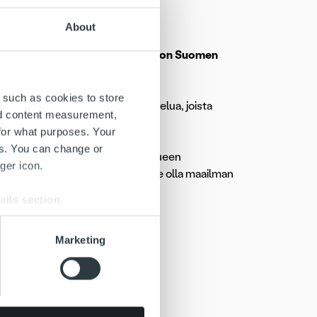
About
l Arenalla 8.-10.6. Ropo Capital on Suomen
ukkueen menestystä.
 such as cookies to store
. Jokaisena päivänä on kaksi ottelua, joista
nd content measurement,
aina Australian.
for what purposes. Your
es. You can change or
 ajan. Ropo Capital on maajoukkueen
ger icon.
sen uudistamisessa me haluamme olla maailman
ails section
.
se our traffic. We also share
Marketing
ers who may combine it with
 services.