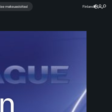
itse maksuasioitasi
Finland
on