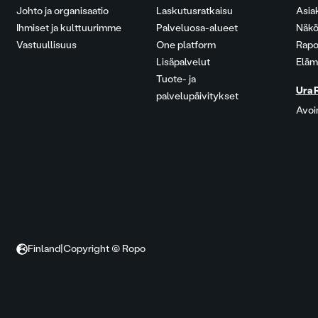
Johto ja organisaatio
Laskutusratkaisu
Asia
Ihmiset ja kulttuurimme
Palveluosa-alueet
Näkö
Vastuullisuus
One platform
Rapo
Lisäpalvelut
Eläm
Tuote- ja
Ura 
palvelupäivitykset
Avoi
Finland
|
Copyright © Ropo