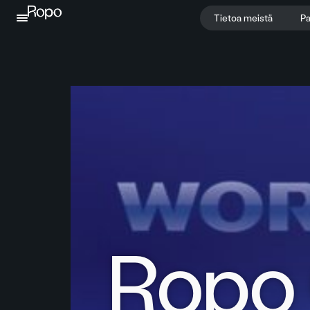
Jatka sisältöön
Tietoa meistä
Pa
Ropo 