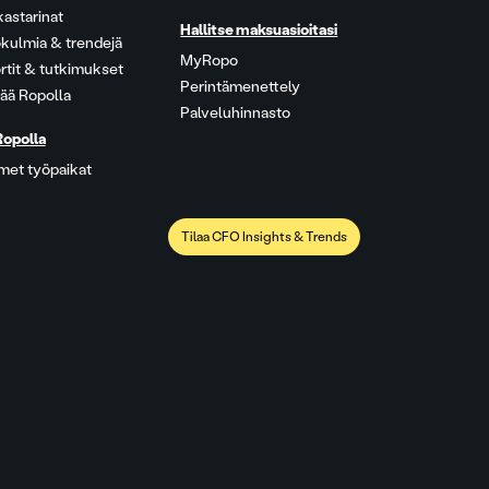
kastarinat
Hallitse maksuasioitasi
kulmia & trendejä
MyRopo
rtit & tutkimukset
Perintämenettely
ää Ropolla
Palveluhinnasto
Ropolla
met työpaikat
Tilaa CFO Insights & Trends