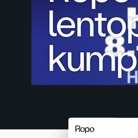
lento
kump