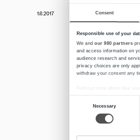
Consent
1.6.2017
Uutishu
Lentopal
miesten
Responsible use of your dat
We and
our 980 partners
pro
Maailman
and access information on yo
iltapelei
audience research and servi
privacy choices are only app
– Suomal
withdraw your consent any tim
pitkäaik
parhaita
Find out more about how your
Consent
Lisätiet
We use cookies to personalis
Necessary
Selection
www.lent
information about your use of
other information that you’ve
sponso