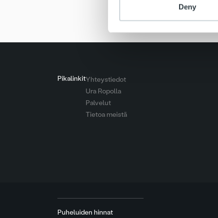
Deny
Pikalinkit
Yhteystiedot
Ura Ropolla
Palvelut
Tietoa meistä
Puheluiden hinnat