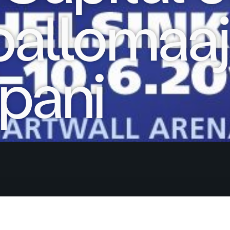
pallomaa
pani