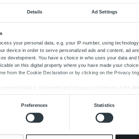
Details
Ad Settings
one
›
Tiedote
lon maailmanliigaa pelataan ensi viikolla Helsingin Hartwal
 lentopallomaajoukkueen kumppani ja mukana tukemassa jo
a
cess your personal data, e.g. your IP-number, using technology
liigan kotiottelut pelataan ensimmäistä kertaa Hartwall Arenalla
ur device in order to serve personalized ads and content, ad a
ssä Suomi kohtaa torstaina Slovakian, perjantaina Kiinan ja lauant
ces development. You have a choice in who uses your data and 
licable on this digital property where you have made your choic
aisessa lentopallossa on eletty hienoa huumaa jo parin vuoden
e from the Cookie Declaration or by clicking on the Privacy trig
ainen kumppani ja jakaa saman motivaation kasvuun. Laskutuk
, kertoo Ropo Capitalin myyntijohtaja
Sami Kouva
.
 personal data is processed and set your preferences in the
det
oja Maailmanliigasta:
e content and ads, to provide social media features and to analy
Preferences
Statistics
opalloliitto.fi/elamyksia/tapahtumat/maailmanliiga-2017.html
 our site with our social media, advertising and analytics partn
 provided to them or that they’ve collected from your use of their
rointi
tapahtumat