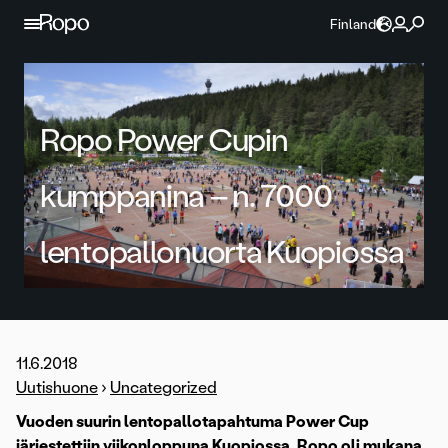
Jatka sisältöön
Finland
Ropo Power Cupin
kumppanina – n. 7000
lentopallonuorta Kuopiossa
11.6.2018
Uutishuone
›
Uncategorized
Vuoden suurin lentopallotapahtuma Power Cup
järjestettiin viikonloppuna Kuopiossa. Ropo oli mukana