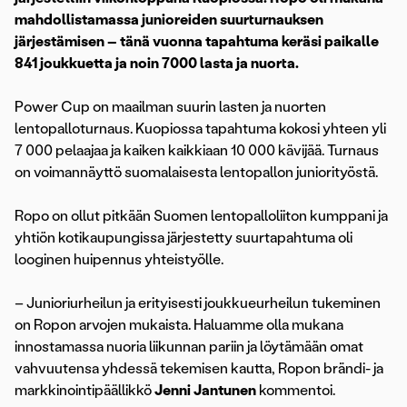
mahdollistamassa junioreiden suurturnauksen
järjestämisen – tänä vuonna tapahtuma keräsi paikalle
841 joukkuetta ja noin 7000 lasta ja nuorta.
Power Cup on maailman suurin lasten ja nuorten
lentopalloturnaus. Kuopiossa tapahtuma kokosi yhteen yli
7 000 pelaajaa ja kaiken kaikkiaan 10 000 kävijää. Turnaus
on voimannäyttö suomalaisesta lentopallon juniorityöstä.
Ropo on ollut pitkään Suomen lentopalloliiton kumppani ja
yhtiön kotikaupungissa järjestetty suurtapahtuma oli
looginen huipennus yhteistyölle.
– Junioriurheilun ja erityisesti joukkueurheilun tukeminen
on Ropon arvojen mukaista. Haluamme olla mukana
innostamassa nuoria liikunnan pariin ja löytämään omat
vahvuutensa yhdessä tekemisen kautta, Ropon brändi- ja
markkinointipäällikkö
Jenni Jantunen
kommentoi.