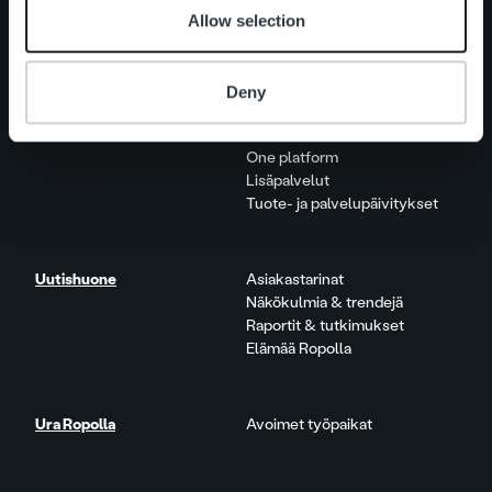
Ihmiset ja kulttuurimme
Allow selection
Vastuullisuus
Deny
Palvelut
Laskutusratkaisu
Palveluosa-alueet
One platform
Lisäpalvelut
Tuote- ja palvelupäivitykset
Uutishuone
Asiakastarinat
Näkökulmia & trendejä
Raportit & tutkimukset
Elämää Ropolla
Ura Ropolla
Avoimet työpaikat