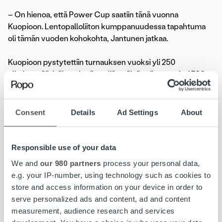
– On hienoa, että Power Cup saatiin tänä vuonna
Kuopioon. Lentopalloliiton kumppanuudessa tapahtuma
oli tämän vuoden kohokohta, Jantunen jatkaa.
Kuopioon pystytettiin turnauksen vuoksi yli 250
ulkokenttää, joilla pelattiin neljän päivän aikana noin 4500
ottelua. Otteluiden lisäksi tapahtumaan liittyi paljon
oheisohjelmaa Kuopio-hallissa ja ympäri kaupunkia.
Consent
Details
Ad Settings
About
Lasten ja nuorten tapahtumassa nähtiin paljon myös lajin
ammattilaisia. Maajoukkueen nykyisestä ja entisestä
edustuksesta paikalla olivat mm. päävalmentaja
Tuomas
Responsible use of your data
Sammelvuo
,
Lelu Ojansivu
,
Lauri Kerminen
,
Akseli
We and
our 980 partners
process your personal data,
Lankinen
ja
Olli Kunnari
.
e.g. your IP-number, using technology such as cookies to
store and access information on your device in order to
www.powercup.info
serve personalized ads and content, ad and content
measurement, audience research and services