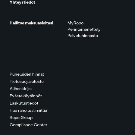
Yhteystiedot
Hallitse maksuasioitasi
MyRopo
Perintämenettely
Palveluhinnasto
Puheluiden hinnat
Tietosuojaseloste
Alihankkijat
Evästekäytännöt
Laskutustiedot
Hae rahoituslimiittiä
Ropo Group
Compliance Center