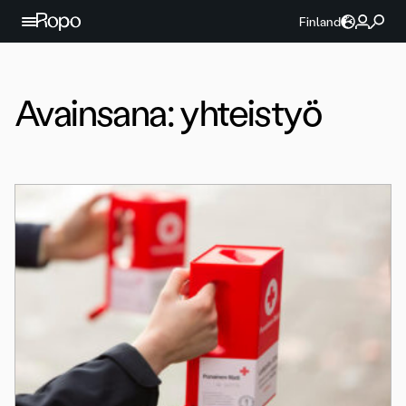
Jatka sisältöön
Finland
Avainsana:
yhteistyö