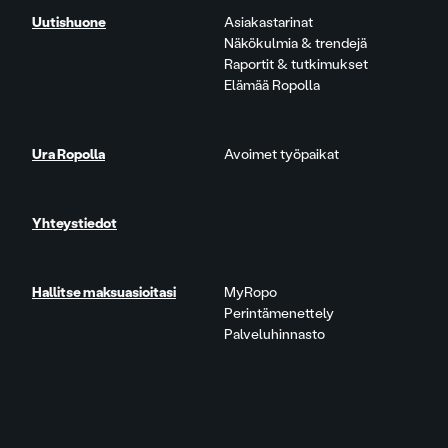
Uutishuone
Asiakastarinat
Näkökulmia & trendejä
Raportit & tutkimukset
Elämää Ropolla
Ura Ropolla
Avoimet työpaikat
Yhteystiedot
Hallitse maksuasioitasi
MyRopo
Perintämenettely
Palveluhinnasto