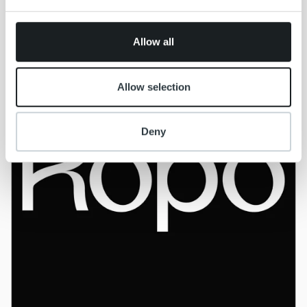
Lue lisää
provided to them or that they’ve collected from your use
of their services.
Allow all
Allow selection
Deny