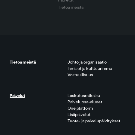
Palvelut
Tietoa meistä
Tietoa meistä
Johto ja organisaatio
Ihmiset ja kulttuurimme
Vastuullisuus
Palvelut
Laskutusratkaisu
Palveluosa-alueet
One platform
Lisäpalvelut
Tuote- ja palvelupäivitykset