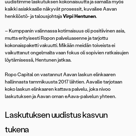
uudistimme laskutuksen kokonaisuutta ja samalla myös
kaikki asiakkaalle näkyvät prosessit, kuvailee Aavan
henkilöstö- ja talousjohtaja
Virpi Hentunen
.
– Kumppanin valinnassa kotimaisuus oli positiivinen asia,
mutta erityisesti Ropon palveluasenne ja tarjottu
kokonaispaketti vakuutti. Mikään meidän toiveista ei
vaikuttanut ongelmalta vaan fokus oli sopivien ratkaisujen
löytämisessä, Hentunen jatkaa.
Ropo Capital on vastannut Aavan laskun elinkaaren
hallinnasta tammikuusta 2017 lähtien. Aavalle tarjotaan
koko laskun elinkaaren kattava palvelu, joka nivoo
laskutuksen ja Aavan oman eAava-palvelun yhteen.
Laskutuksen uudistus kasvun
tukena