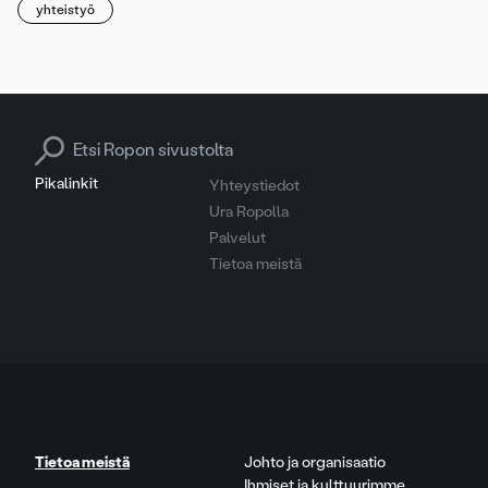
yhteistyö
Search for:
Pikalinkit
Yhteystiedot
Ura Ropolla
Palvelut
Tietoa meistä
Tietoa meistä
Johto ja organisaatio
Ihmiset ja kulttuurimme