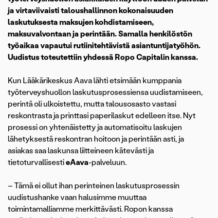
ja virtaviivaisti taloushallinnon kokonaisuuden
laskutuksesta maksujen kohdistamiseen,
maksuvalvontaan ja perintään. Samalla henkilöstön
työaikaa vapautui rutiinitehtävistä asiantuntijatyöhön.
Uudistus toteutettiin yhdessä Ropo Capitalin kanssa.
Kun Lääkärikeskus Aava lähti etsimään kumppania
työterveyshuollon laskutusprosessiensa uudistamiseen,
perintä oli ulkoistettu, mutta talousosasto vastasi
reskontrasta ja printtasi paperilaskut edelleen itse. Nyt
prosessi on yhtenäistetty ja automatisoitu laskujen
lähetyksestä reskontran hoitoon ja perintään asti, ja
asiakas saa laskunsa liitteineen kätevästi ja
tietoturvallisesti
eAava
-palveluun.
– Tämä ei ollut ihan perinteinen laskutusprosessin
uudistushanke vaan halusimme muuttaa
toimintamalliamme merkittävästi. Ropon kanssa