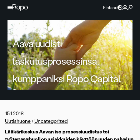
Jatka sisältöön
Finland
Aava uudisti
laskutusprosessinsa,
kumppaniksi Ropo Capital
15.1.2018
Uutishuone
›
Uncategorized
Lääkärikeskus Aavan iso prosessiuudistus toi
työterveyshuollon asiakkaiden käyttöön uuden palvelun