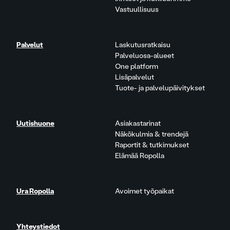
Vastuullisuus
Palvelut
Laskutusratkaisu
Palveluosa-alueet
One platform
Lisäpalvelut
Tuote- ja palvelupäivitykset
Uutishuone
Asiakastarinat
Näkökulmia & trendejä
Raportit & tutkimukset
Elämää Ropolla
Ura Ropolla
Avoimet työpaikat
Yhteystiedot