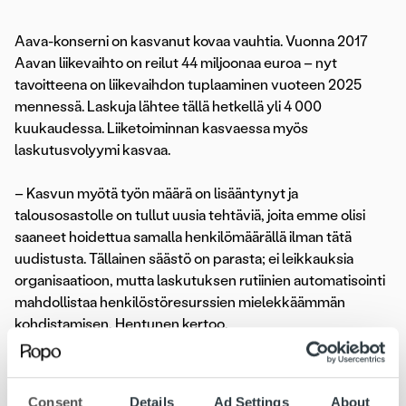
Aava-konserni on kasvanut kovaa vauhtia. Vuonna 2017
Aavan liikevaihto on reilut 44 miljoonaa euroa – nyt
tavoitteena on liikevaihdon tuplaaminen vuoteen 2025
mennessä. Laskuja lähtee tällä hetkellä yli 4 000
kuukaudessa. Liiketoiminnan kasvaessa myös
laskutusvolyymi kasvaa.
– Kasvun myötä työn määrä on lisääntynyt ja
talousosastolle on tullut uusia tehtäviä, joita emme olisi
saaneet hoidettua samalla henkilömäärällä ilman tätä
uudistusta. Tällainen säästö on parasta; ei leikkauksia
organisaatioon, mutta laskutuksen rutiinien automatisointi
mahdollistaa henkilöstöresurssien mielekkäämmän
kohdistamisen, Hentunen kertoo.
Uudistus parantaa mm. arkistointia ja tietoturvaa, kun
Aavan asiakkaiden laskut ja henkilökohtaisia terveystietoja
Consent
Details
Ad Settings
About