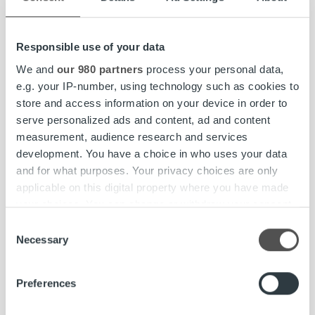
sisältävät laskun liitteet löytyvät eAava-palvelusta.
– Aiemmin lähetimme laskuja ja laskun liitteitä kirjepostina
Responsible use of your data
ja sähköpostitse, nyt kaikki arkistoituu asiakasyrityksen
We and
our 980 partners
process your personal data,
eAavaan – se on meille todella iso juttu. Tällaista ratkaisua
e.g. your IP-number, using technology such as cookies to
meidän ei olisi ollut mahdollista toteuttaa ilman hyvää
store and access information on your device in order to
kumppania, Hentunen hehkuttaa.
serve personalized ads and content, ad and content
measurement, audience research and services
– Olemme olleet tyytyväisiä Ropon palveluihin. Meidän
development. You have a choice in who uses your data
tarpeet on huomioitu todella hyvin; saimme sellaisen
and for what purposes. Your privacy choices are only
kokonaisratkaisun kuin halusimme ja käyttöönottokin sujui
applicable on this digital property where you have made
nopeasti ja aikataulussa. Ropon toiminnassa on samanlaista
your choices. You can change or withdraw your consent
ketteryyttä ja joustoa, mitä me haluamme tarjota omille
any time from the Cookie Declaration or by clicking on
asiakkaillemme, Hentunen kiittää.
Consent
the Privacy trigger icon.
Necessary
Selection
Find out more about how your personal data is processed
Lue lisää Aavalle toteutetusta palveluratkaisusta:
Preferences
and set your preferences in the
details section
.
ropocapital.fi/fi/asiakasratkaisu/aava/