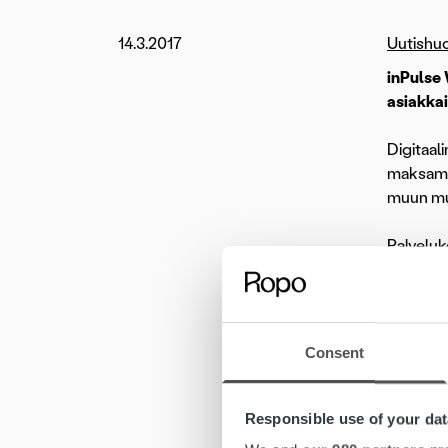
14.3.2017
Uutishu
inPulse
asiakkai
Digitaal
maksamis
muun mua
Palveluk
Laskut to
käyttöku
automaat
Consent
– Olemm
asiakasp
Responsible use of your dat
– Ropo C