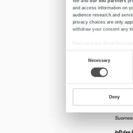
We and
our 980 partners
pro
Kaukoläm
and access information on yo
aikaa ke
audience research and servi
kustannu
privacy choices are only app
withdraw your consent any tim
Find out more about how your
Lisätiet
Consent
Juha Rok
We use cookies to personalis
Necessary
Selection
Mikko Uo
information about your use of
other information that you’ve
Ropo Cap
teknolog
Deny
yritystä
liikevai
Suomess
inPulse