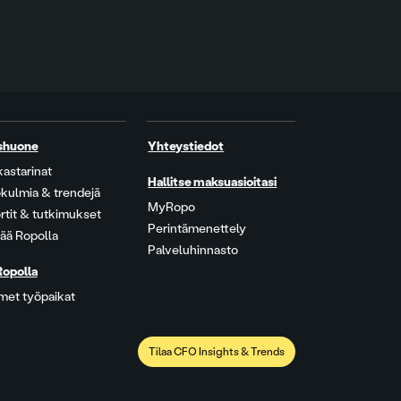
shuone
Yhteystiedot
kastarinat
Hallitse maksuasioitasi
kulmia & trendejä
MyRopo
rtit & tutkimukset
Perintämenettely
ää Ropolla
Palveluhinnasto
Ropolla
met työpaikat
Tilaa CFO Insights & Trends