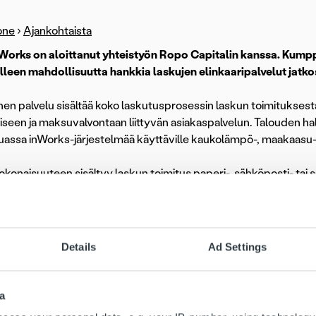
one
›
Ajankohtaista
 Works on aloittanut yhteistyön Ropo Capitalin kanssa. Kum
lleen mahdollisuutta hankkia laskujen elinkaaripalvelut jatk
inen palvelu sisältää koko laskutusprosessin laskun toimitukses
een ja maksuvalvontaan liittyvän asiakaspalvelun. Talouden halli
ssa inWorks-järjestelmää käyttäville kaukolämpö-, maakaasu-, ve
okonaisuuteen sisältyy laskun toimitus paperi-, sähköposti- tai
imitetaan asiakkaille palvelun tilaajan omalla visuaalisella ulkoas
stannukset perustuvat lähetettyjen laskujen määrään. Hintaan 
tinen muistutus- ja perintäpalvelu.
Details
Ad Settings
e mielissämme saadessamme inPulsesta innovatiivisen kumppa
alveluun liittyvien prosessien digitalisoinnista, kertoo Ropo Capi
a
apitalin kanssa solmittu yhteistyö vastaa hienosti asiakkaittemme