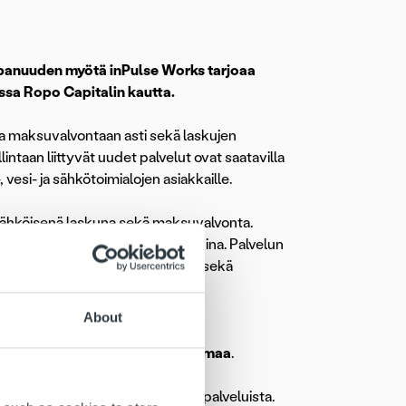
ppanuuden myötä inPulse Works tarjoaa
ossa Ropo Capitalin kautta.
ta maksuvalvontaan asti sekä laskujen
ntaan liittyvät uudet palvelut ovat saatavilla
si- ja sähkötoimialojen asiakkaille.
 sähköisenä laskuna sekä maksuvalvonta.
ulla ja yhteystiedoilla varustettuina. Palvelun
sisältyy myös sähköinen arkisto sekä
About
nin, jolla on vankka kokemus
talin toimitusjohtaja
Artti Aurasmaa
.
 tarpeisiin kokonaisvaltaisista palveluista.