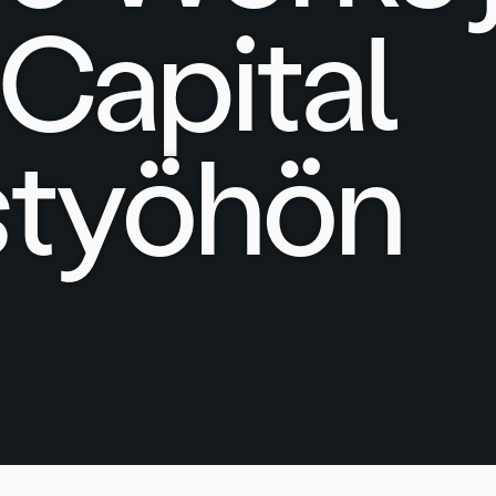
Capital
styöhön