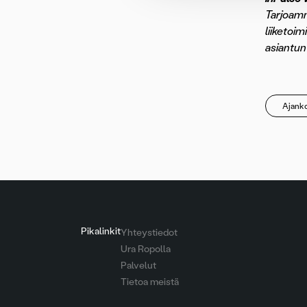
Tarjoamm
liiketoi
asiantun
Ajanko
Pikalinkit
Yhteystiedot
Ura Ropolla
Palvelut
Tietoa meistä