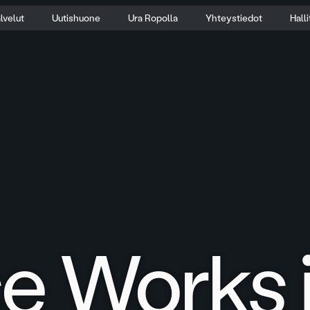
lvelut
Uutishuone
Ura Ropolla
Yhteystiedot
Hall
se Works 