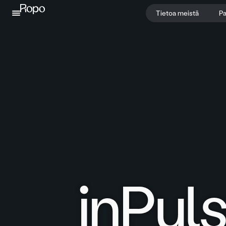
Jatka sisältöön
Tietoa meistä
Pa
inPul