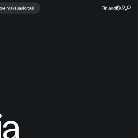
itse maksuasioitasi
Finland
ja