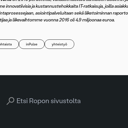
e innovatiivisia ja kustannustehokkaita IT-ratkaisuja, joilla asi
mintaprosessejaan, asiointipalveluitaan sekä liiketoiminnan raport
tijaa ja liikevaihtomme vuonna 2016 oli 4,9 miljoonaa euroa.
htaista
inPulse
yhteistyö
Search for: