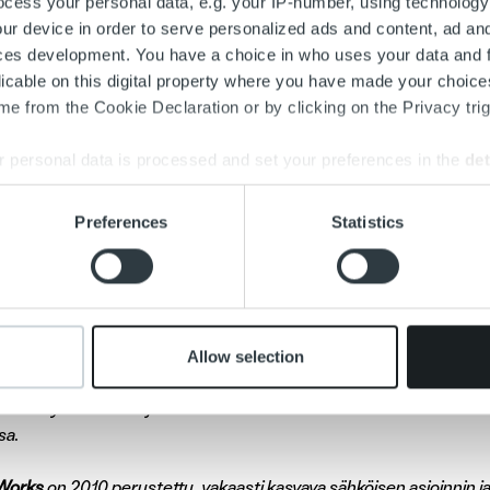
cess your personal data, e.g. your IP-number, using technology
pö-, maakaasu-, vesi- ja sähköyhtiöt voivat sujuvoittaa toimint
ur device in order to serve personalized ads and content, ad a
skittyä saatavien valvonnan sijaan muihin palvelutehtäviin. Kilpai
ces development. You have a choice in who uses your data and 
shyötyjä asiakkaillemme, toteaa inPulsen toimitusjohtaja
Juha
licable on this digital property where you have made your choic
e from the Cookie Declaration or by clicking on the Privacy trig
 personal data is processed and set your preferences in the
det
oja:
kanen, inPulse Works Oy, toimitusjohtaja, 0400 560 977,
juha.
e content and ads, to provide social media features and to analy
Preferences
Statistics
tinen, Ropo Capital, asiakkuusjohtaja, 040 500 4339,
mikko.uot
 our site with our social media, advertising and analytics partn
 provided to them or that they’ve collected from your use of their
ital
on kotimainen laskun elinkaari- ja rahoituspalveluihin erikois
isena edelläkävijänä – toimintamallimme pohjautuu digitalisaatio
Allow selection
 Suomessa käyttää aktiivisesti palvelujamme. Työllistämme n. 130
htomme ylittää 40 miljoonaa euroa. Vuoteen 2020 mennessä hal
a.
 Works
on 2010 perustettu, vakaasti kasvava sähköisen asioinnin ja I