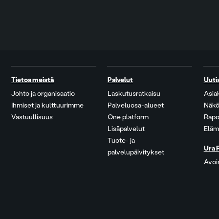
Tietoa meistä
Palvelut
Uuti
Johto ja organisaatio
Laskutusratkaisu
Asia
Ihmiset ja kulttuurimme
Palveluosa-alueet
Näkö
Vastuullisuus
One platform
Rapo
Lisäpalvelut
Eläm
Tuote- ja
Ura 
palvelupäivitykset
Avoi