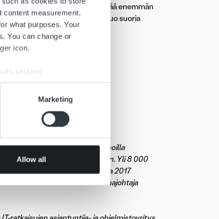
 such as cookies to store
aansa ja heidän asiakaspalvelulle jää enemmän
nd content measurement,
lukykyinen palvelun hinnoittelu tuo suoria
for what purposes. Your
 Rokkanen
.
es. You can change or
ger icon.
ails section
.
rokkanen@inpulse.fi
se our traffic. We also share
Marketing
inen@ropocapital.fi
ers who may combine it with
 services.
tunut yritys. Kilpailemme markkinoilla
n etuihin ja vahvaan automaatioon. Yli 8 000
Allow all
 talouden ammattilaista ja vuonna 2017
uamme olla oman alamme markkinajohtaja
T-ratkaisujen asiantuntija- ja ohjelmistoyritys.