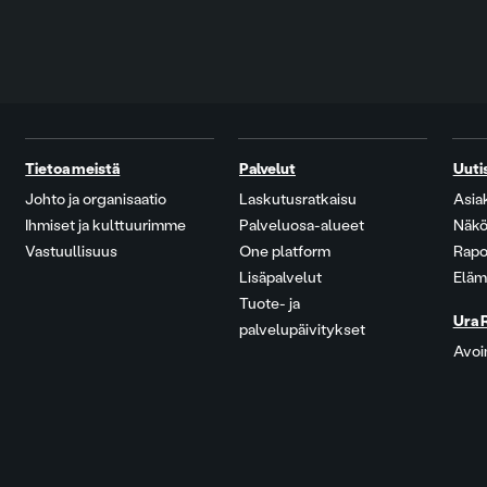
Tietoa meistä
Palvelut
Uuti
Johto ja organisaatio
Laskutusratkaisu
Asia
Ihmiset ja kulttuurimme
Palveluosa-alueet
Näkö
Vastuullisuus
One platform
Rapo
Lisäpalvelut
Eläm
Tuote- ja
Ura 
palvelupäivitykset
Avoi