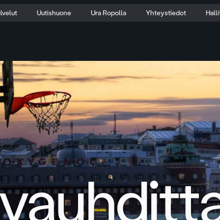
lvelut
Uutishuone
Ura Ropolla
Yhteystiedot
Hall
vauhditt