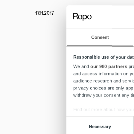
17.11.2017
Uutishu
Ropo Cap
haluttii
Consent
Ropon sp
tukemine
Responsible use of your dat
pelaaja
We and
our 980 partners
pro
– Seagul
and access information on yo
näkyy sa
audience research and servi
kilpaurh
privacy choices are only app
määrätie
withdraw your consent any tim
Sponsoro
Find out more about how your
Suomessa
Consent
We use cookies to personalis
Necessary
Selection
Seagulls
information about your use of