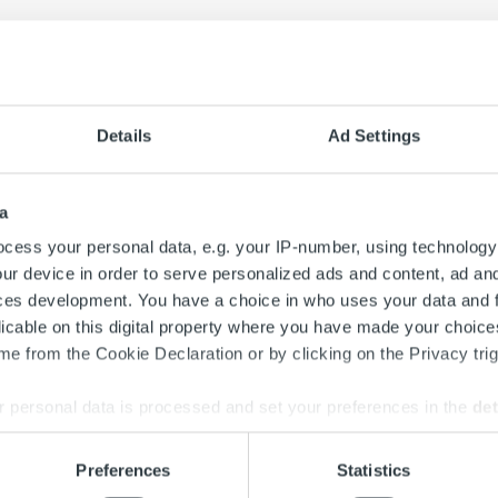
one
›
Uncategorized
ital on aloittanut yhteistyön Korisliigaa pelaavan Helsinki
n sponsorointikohde, jossa on positiivista energiaa ja näyttäm
Details
Ad Settings
onsorointikohteiksi valitaan tahoja, joilla on samankaltainen a
n sopii Ropon arvoihin hyvin; joukkueessa korostuu tavoitteelli
a
n vahvuuksien hyödyntäminen.
cess your personal data, e.g. your IP-number, using technology
ls on nostanut osaltaan suomalaisen koripallon tasoa ja joukku
ur device in order to serve personalized ads and content, ad a
manlaista draivia kuin meillä Ropossa; joukkue on yhtenäinen ja p
ces development. You have a choice in who uses your data and 
eilussa on paljon samaa; ollaan valmiita tekemään töitä menestyk
licable on this digital property where you have made your choic
toisen strategian mukaisesti, kertoo Ropo Capitalin toimitusjoh
e from the Cookie Declaration or by clicking on the Privacy trig
inti tuo Ropolle näkyvyyttä erityisesti Helsingissä, mutta jo
 personal data is processed and set your preferences in the
det
. Ropo näkyy Seagullsin koti- ja vieraspeliasuissa sekä joukkuee
e content and ads, to provide social media features and to analy
Preferences
Statistics
in lisäksi Ropo sponsoroi
Suomen miesten lentopallomaajoukku
 our site with our social media, advertising and analytics partn