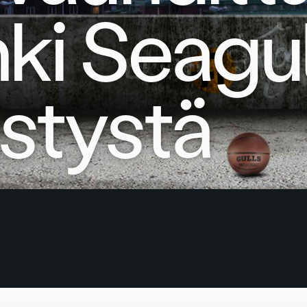
ki Seagul
stystä