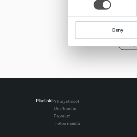
juniorij
other information that you’ve
www.hel
Deny
Seagul
Pikalinkit
Yhteystiedot
Ura Ropolla
Palvelut
Tietoa meistä