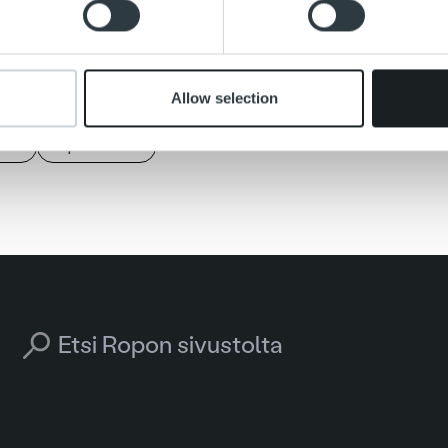
oukkuetta
Kuopiossa ja pääkaupunkiseudulla.
 provided to them or that they’ve collected from your use of their
sinkiseagulls.net
Allow selection
ls
sponsorointi
Search for: