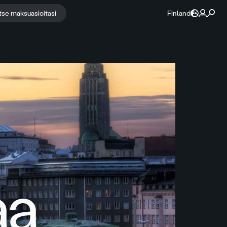
itse maksuasioitasi
Finland
aa