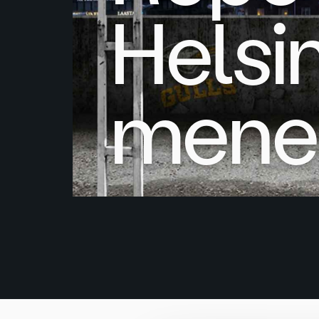
Helsin
mene