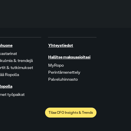
shuone
Yhteystiedot
kastarinat
Hallitse maksuasioitasi
kulmia & trendejä
MyRopo
rtit & tutkimukset
Perintämenettely
ää Ropolla
Palveluhinnasto
Ropolla
met työpaikat
Tilaa CFO Insights & Trends