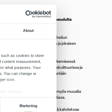
 Seagullsin kanssa. Pääkaupunkiseudulta
isen halua.
About
rvopohja kuin Ropossa. Joukkueurheilun
nen toiminta, yhdessä tekeminen ja jokaisen
 such as cookies to store
een meininki on aivan mahtava. Tekemisessä
nd content measurement,
elaa aina voitosta. Meidän yrityskulttuurissa ja
for what purposes. Your
sen eteen ja tavoitteita kohti edetään
es. You can change or
taja
Artti Aurasmaa
.
ger icon.
ukkueen hyvän media-arvon myötä myös muualla
ails section
.
n kotiotteluissa Töölön Kisahallissa.
se our traffic. We also share
Marketing
etta
,
KalPaa
ja
Leka Volleyta
sekä kahdeksaa
ers who may combine it with