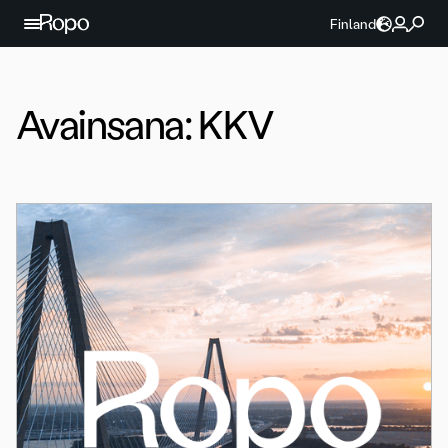
Jatka sisältöön
Finland
Avainsana:
KKV