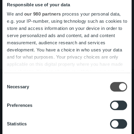
Responsible use of your data
Search for:
We and
our 980 partners
process your personal data,
Pikalinkit
Yhteystiedot
e.g. your IP-number, using technology such as cookies to
Ura Ropolla
store and access information on your device in order to
Palvelut
serve personalized ads and content, ad and content
Tietoa meistä
measurement, audience research and services
development. You have a choice in who uses your data
and for what purposes. Your privacy choices are only
applicable on this digital property where you have made
your choices. You can change or withdraw your consent
any time from the Cookie Declaration or by clicking on
Consent
the Privacy trigger icon.
Necessary
Selection
Tietoa meistä
Johto ja organisaatio
Find out more about how your personal data is processed
Ihmiset ja kulttuurimme
Preferences
and set your preferences in the
details section
.
Vastuullisuus
We use cookies to personalise content and ads, to
Statistics
provide social media features and to analyse our traffic.
Palvelut
Laskutusratkaisu