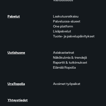
Vastuullisuus
Palvelut
Laskutusratkaisu
Palveluosa-alueet
One platform
Lisäpalvelut
Tuote- ja palvelupäivitykset
Uutishuone
Asiakastarinat
Näkökulmia & trendejä
Raportit & tutkimukset
Elämää Ropolla
Ura Ropolla
Avoimet työpaikat
Yhteystiedot