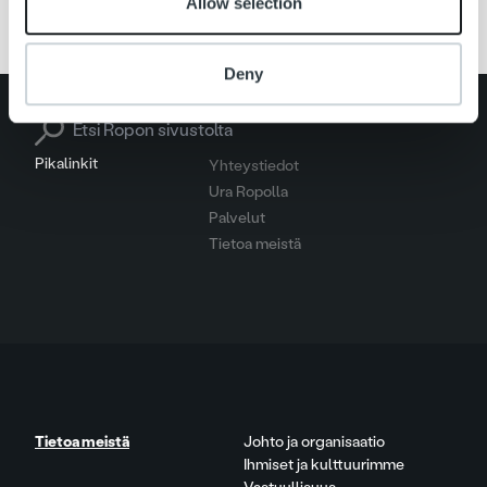
Allow selection
Deny
Search for:
Pikalinkit
Yhteystiedot
Ura Ropolla
Palvelut
Tietoa meistä
Tietoa meistä
Johto ja organisaatio
Ihmiset ja kulttuurimme