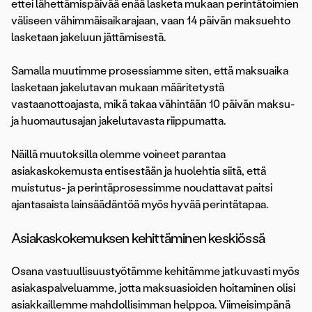
ettei lähettämispäivää enää lasketa mukaan perintätoimien
väliseen vähimmäisaikarajaan, vaan 14 päivän maksuehto
lasketaan jakeluun jättämisestä.
Samalla muutimme prosessiamme siten, että maksuaika
lasketaan jakelutavan mukaan määritetystä
vastaanottoajasta, mikä takaa vähintään 10 päivän maksu-
ja huomautusajan jakelutavasta riippumatta.
Näillä muutoksilla olemme voineet parantaa
asiakaskokemusta entisestään ja huolehtia siitä, että
muistutus- ja perintäprosessimme noudattavat paitsi
ajantasaista lainsäädäntöä myös hyvää perintätapaa.
Asiakaskokemuksen kehittäminen keskiössä
Osana vastuullisuustyötämme kehitämme jatkuvasti myös
asiakaspalveluamme, jotta maksuasioiden hoitaminen olisi
asiakkaillemme mahdollisimman helppoa. Viimeisimpänä