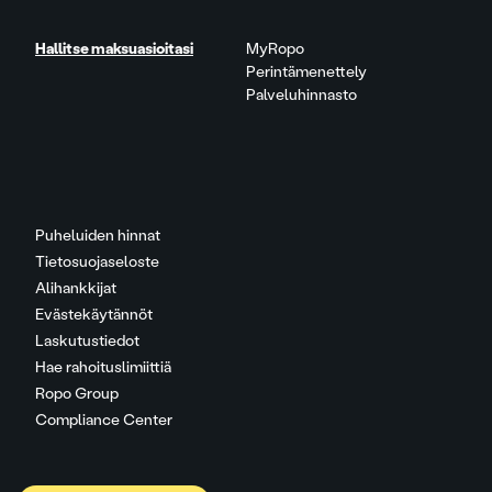
Hallitse maksuasioitasi
MyRopo
Perintämenettely
Palveluhinnasto
Puheluiden hinnat
Tietosuojaseloste
Alihankkijat
Evästekäytännöt
Laskutustiedot
Hae rahoituslimiittiä
Ropo Group
Compliance Center