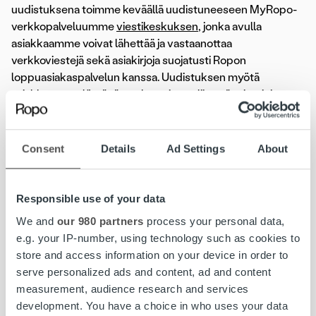
uudistuksena toimme keväällä uudistuneeseen MyRopo-
verkkopalveluumme
viestikeskuksen
, jonka avulla
asiakkaamme voivat lähettää ja vastaanottaa
verkkoviestejä sekä asiakirjoja suojatusti Ropon
loppuasiakaspalvelun kanssa. Uudistuksen myötä
asiakkaamme löytävät maksamiseen liittyvät viestit ja
palvelut kätevästi yhdestä paikasta.
Jatkuva asiakastyytyväisyyden seuranta ja palautteen
Consent
Details
Ad Settings
About
kerääminen ovat keskeisessä osassa palveluidemme
kehittämisessä ja asiakaskokemuksen parantamisessa.
Käynnistämme marraskuun aikana vuosittaisen
Responsible use of your data
yrityskuva- ja asiakaskokemustutkimuksen, jonka avulla
We and
our 980 partners
process your personal data,
selvitämme, millaisia mielikuvia Ropon asiakaspalvelun ja
e.g. your IP-number, using technology such as cookies to
maksuneuvonnan kanssa asioineilla asiakkailla on ja miten
store and access information on your device in order to
asiakkaat kuvaavat asiakaskokemustaan. Esittelemme
serve personalized ads and content, ad and content
tutkimuksen tulokset niiden valmistuttua kotisivuillamme.
measurement, audience research and services
development. You have a choice in who uses your data
Asiakaskokemuksen kehittäminen ja digitalisaation