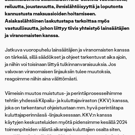
reiluutta, joustavuutta, ihmislähtöisyyttä ja loputonta
kannustusta maksuasioiden hoitamiseen.
Asiakaslähtöinen laskutustapa tarkoittaa myös
vastuullisuutta, johon liittyy tiivis yhteistyö lainsäätäjien
ja viranomaisten kanssa.
Jatkuva vuoropuhelu lainsäätäjien ja viranomaisten kanssa
on tärkeää, sillä säädökset ja ohjeet tarkentuvat aika ajoin,
ja niihin voi toisinaan liittyä tulkinnanvaraisuuksia. Jos
valvovan viranomaisen linjauksiin tulee muutoksia,
reagoimme niihin aina välittömästi.
Viimeisin muutos muistutus- ja perintäprosesseihimme
tehtiin yhdessä Kilpailu- ja kuluttajaviraston (KKV) kanssa,
joka on tarkentanut ohjeistustaan mm. hyvä perintätapa
kuluttajaperinnässä -linjauksessaan. KKV:n kanssa
käytyjen keskusteluiden myötä pidensimme kesällä 2024
toimenpiteiden välistä aikarajaa kuluttajien osalta siten,