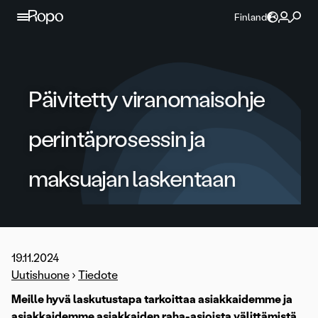
Jatka sisältöön
Finland
Päivitetty viranomaisohje
perintäprosessin ja
maksuajan laskentaan
19.11.2024
Uutishuone
›
Tiedote
Meille hyvä laskutustapa tarkoittaa asiakkaidemme ja
asiakkaidemme asiakkaiden raha-asioista välittämistä,