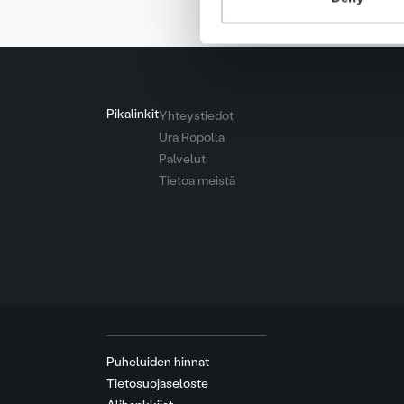
Pikalinkit
Yhteystiedot
Ura Ropolla
Palvelut
Tietoa meistä
Puheluiden hinnat
Tietosuojaseloste