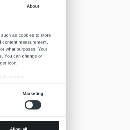
About
 such as cookies to store
nd content measurement,
for what purposes. Your
es. You can change or
ger icon.
ails section
.
se our traffic. We also share
Marketing
ers who may combine it with
 services.
Allow all