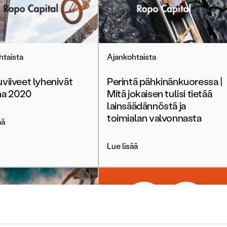
htaista
Ajankohtaista
viiveet lyhenivät
Perintä pähkinänkuoressa |
na 2020
Mitä jokaisen tulisi tietää
lainsäädännöstä ja
toimialan valvonnasta
ää
Lue lisää