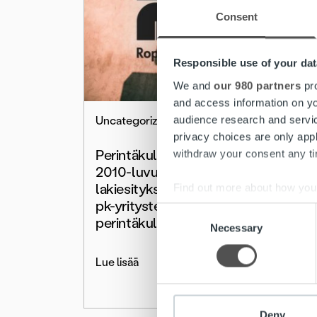
Consent
Responsible use of your dat
We and
our 980 partners
pro
and access information on yo
audience research and servi
Uncategorized
Uncate
privacy choices are only app
Perintäkulut laskussa
Reag
withdraw your consent any tim
2010-luvulla –
poikk
lakiesityksessä kulukatto
keven
Find out more about how your
pk-yritysten
perint
Consent
perintäkuluihin
aktiv
We use cookies to personalis
Necessary
Selection
maksu
information about your use of
other information that you’ve
Lue lisää
Lue lis
Deny