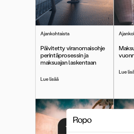
Ajankohtaista
Ajanko
Päivitetty viranomaisohje
Maksu
perintäprosessin ja
vuon
maksuajan laskentaan
Lue lis
Lue lisää