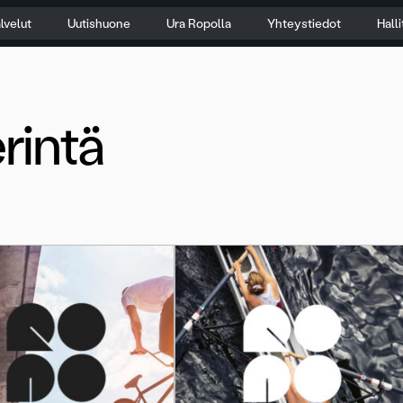
lvelut
Uutishuone
Ura Ropolla
Yhteystiedot
Hall
rintä