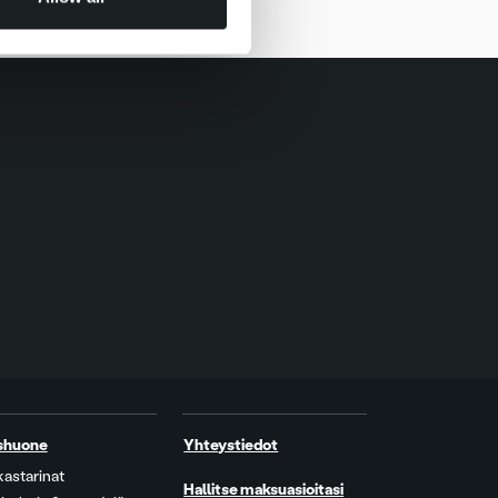
shuone
Yhteystiedot
kastarinat
Hallitse maksuasioitasi