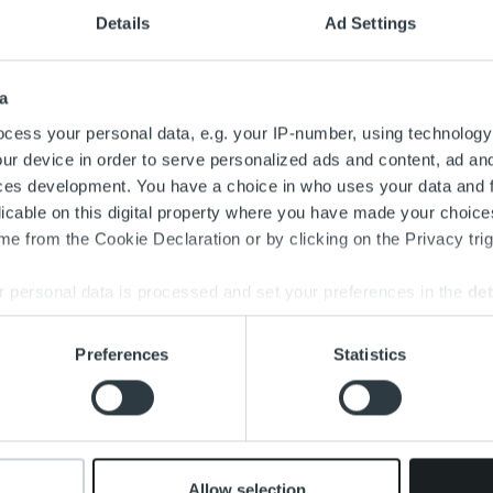
Details
Ad Settings
a
cess your personal data, e.g. your IP-number, using technology
ur device in order to serve personalized ads and content, ad a
ces development. You have a choice in who uses your data and 
gorized
Uncategorized
licable on this digital property where you have made your choic
oimme
Näin perintäkulut
e from the Cookie Declaration or by clicking on the Privacy trig
eustilanteeseen
muodostuvat – UKK
tämällä
 personal data is processed and set your preferences in the
det
äkuluja ja
Lue lisää
oimalla ennakoivaan
e content and ads, to provide social media features and to analy
Preferences
Statistics
suunnitteluun
 our site with our social media, advertising and analytics partn
 provided to them or that they’ve collected from your use of their
ää
Allow selection