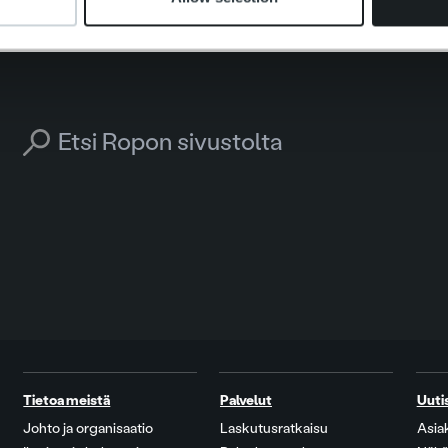
Search for:
Tietoa meistä
Palvelut
Uuti
Johto ja organisaatio
Laskutusratkaisu
Asia