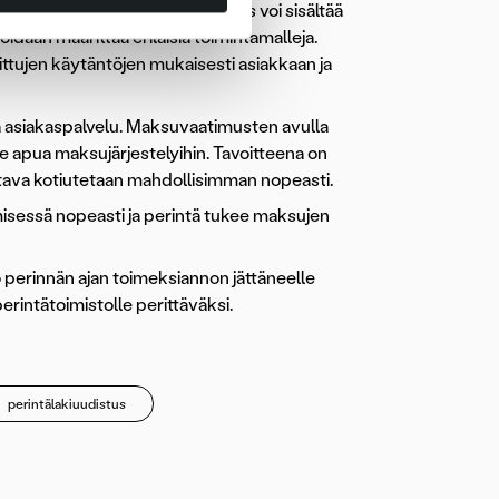
n tarpeiden mukaan. Kokonaisuus voi sisältää
idaan määrittää erilaisia toimintamalleja.
ittujen käytäntöjen mukaisesti asiakkaan ja
ä asiakaspalvelu. Maksuvaatimusten avulla
pua maksujärjestelyihin. Tavoitteena on
atava kotiutetaan mahdollisimman nopeasti.
sessä nopeasti ja perintä tukee maksujen
perinnän ajan toimeksiannon jättäneelle
erintätoimistolle perittäväksi.
perintälakiuudistus