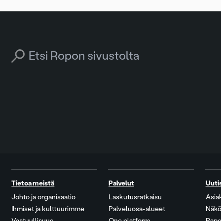
Search for:
Tietoa meistä
Palvelut
Uuti
Johto ja organisaatio
Laskutusratkaisu
Asia
Ihmiset ja kulttuurimme
Palveluosa-alueet
Näkö
Vastuullisuus
One platform
Rapo