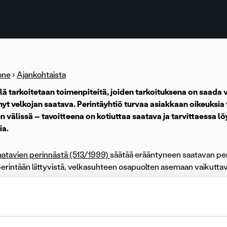
one
›
Ajankohtaista
lä tarkoitetaan toimenpiteitä, joiden tarkoituksena on saada
yt velkojan saatava.
Perintäyhtiö turvaa asiakkaan oikeuksia 
en välissä – tavoitteena on kotiuttaa saatava ja tarvittaessa 
ia.
aatavien perinnästä (513/1999)
säätää erääntyneen saatavan per
erintään liittyvistä, velkasuhteen osapuolten asemaan vaikuttavi
21 alkaen ensimmäistä kertaa myös muiden kuin kuluttajasaatav
ätoimien aikarajoista ja kulukorvaukseen oikeuttavien perintäto
iskuluvastuusta on säädetty laissa. Väliaikainen laki koskee lai
ätoimenpiteitä – sitä ei sovelleta takautuvasti.