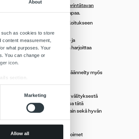
About
laki
ja Kuluttajaviraston
hyvän perintätavan
 lainsäädäntöä ja hyvää perintätapaa.
 perintätoimisto. Alkuperäinen veloitukseen
en, välillä.
 such as cookies to store
jien rekisteriä ja ohjaa selvitys- ja
nd content measurement,
n rekisteriin merkitty toimija saa harjoittaa
for what purposes. Your
 valvonnan piiriin.
es. You can change or
ger icon.
la lailla. Aiemmin laki sisälsi
lta. 1.1.2021 lähtien kulutasot on säännelty myös
ails section
.
se our traffic. We also share
Marketing
s kattaa koko prosessin laskujen välityksestä
ers who may combine it with
- ja perintäpalvelut ovat yksi osa tätä
 services.
ä ja olemme vastuussa perintälain sekä hyvän
 palvelusta.
Allow all
sen työn ja käynnistää muistutustoimet