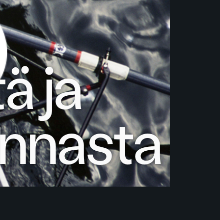
ä ja
onnasta