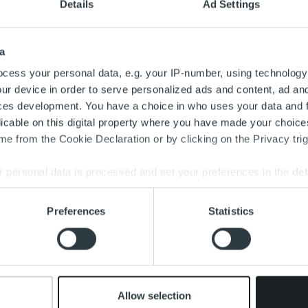
Details
Ad Settings
 perintätavan mukaista toimintaa ohjaavat myös
Kuluttajansuoja
tteet
. Ropon perintäprosessit noudattavat aina voimassa olevaa
aa voi periä alkuperäinen velkoja tai toimeksisaaja, esimerkiksi
a
tava sopimussuhde on aina velkojan ja tämän asiakkaan, eli velallis
cess your personal data, e.g. your IP-number, using technology
Suomen aluehallintovirasto AVI ylläpitää perintätoiminnan harjoitta
ur device in order to serve personalized ads and content, ad a
tatoimenpiteillään rekisteriin merkittyjen yritysten toimintaa. Vai
ces development. You have a choice in who uses your data and 
imaista perintätoimintaa. Ropon perintäliiketoiminta kuuluu AVIn
licable on this digital property where you have made your choic
e from the Cookie Declaration or by clicking on the Privacy trig
äkulujen enimmäismäärää säännellään saatavien perinnästä annetul
iskohtaista sääntelyä perintäkuluista vain kuluttajasaatavien osa
 personal data is processed and set your preferences in the
det
 kuin kuluttajasaatavien perintäkulujen osalta.
e content and ads, to provide social media features and to analy
Preferences
Statistics
n
laskun elinkaaripalveluiden tarjoaja
, jonka palvelukokonaisuu
 our site with our social media, advertising and analytics partn
soituun reskontravalvontaan sekä saatavien hallintaan. Muistutus
 provided to them or that they’ve collected from your use of their
uutta. Huolehdimme perinnästä toimeksiantajiemme asiamiehen
avan mukaisesta huolellisesta, ammattitaitoisesta ja tehokkaasta
Allow selection
tisoitu reskontravalvonta minimoi tilityksiin liittyvän manuaali