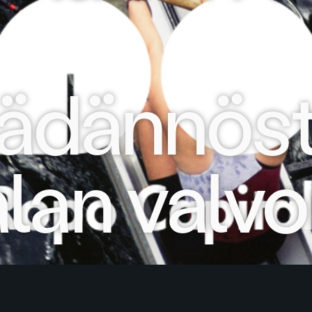
äädännöst
alan valv