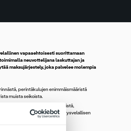
 velallinen vapaaehtoisesti suorittamaan
toimimalla neuvottelijana laskuttajan ja
löytää maksujärjestely, joka palvelee molempia
innästä, perintäkulujen enimmäismääristä
sta muista seikoista.
ien perintäkulujen enimmäismääristä,
imien enimmäismääristä sekä yritysvelallisen
n voimassaoloaikana tehtyjä