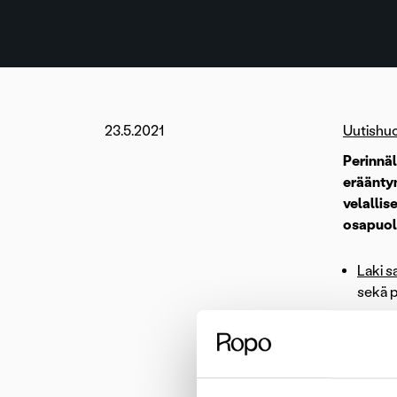
23.5.2021
Uutishu
Perinnäl
erääntyn
velallis
osapuol
Laki s
sekä p
1.1.20
perint
kokona
perint