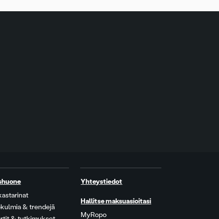
shuone
Yhteystiedot
kastarinat
Hallitse maksuasioitasi
kulmia & trendejä
MyRopo
rtit & tutkimukset