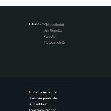
Pikalinkit
Yhteystiedot
Ura Ropolla
Palvelut
Tietoa meistä
Puheluiden hinnat
Tietosuojaseloste
Alihankkijat
Evästekäytännöt