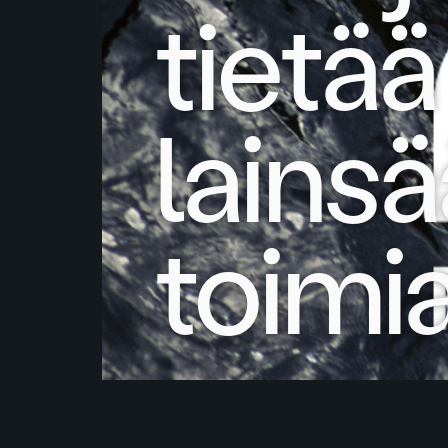
tietää
lains
toimi