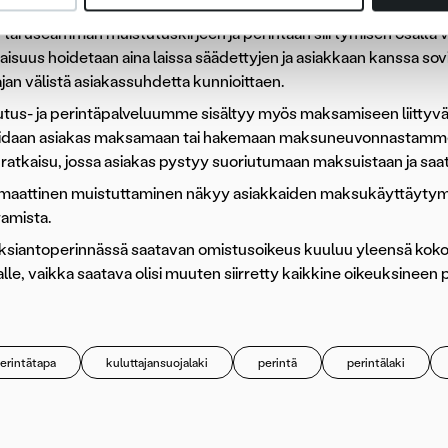
aattisesti. Muistutus- ja perintäprosessi määritellään asiakkaa
tai useamman muistutuskirjeen ja perintään siirtymisen osalta vo
isuus hoidetaan aina laissa säädettyjen ja asiakkaan kanssa sov
an välistä asiakassuhdetta kunnioittaen.
tus- ja perintäpalveluumme sisältyy myös maksamiseen liittyv
oidaan asiakas maksamaan tai hakemaan maksuneuvonnastamme a
 ratkaisu, jossa asiakas pystyy suoriutumaan maksuistaan ja sa
maattinen muistuttaminen näkyy asiakkaiden maksukäyttäytymi
tamista.
siantoperinnässä saatavan omistusoikeus kuuluu yleensä koko 
alle, vaikka saatava olisi muuten siirretty kaikkine oikeuksineen p
erintätapa
kuluttajansuojalaki
perintä
perintälaki