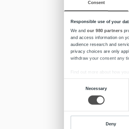
Consent
Hyvän
periaa
Saatav
Responsible use of your dat
oikeut
We and
our 980 partners
pro
Etelä-
and access information on yo
valvon
audience research and servi
ammatt
privacy choices are only app
withdraw your consent any tim
Perint
yksity
Find out more about how your
muiden
Consent
We use cookies to personalis
Necessary
Selection
Ropo o
information about your use of
automati
other information that you’ve
kokonais
perintät
Deny
Automa