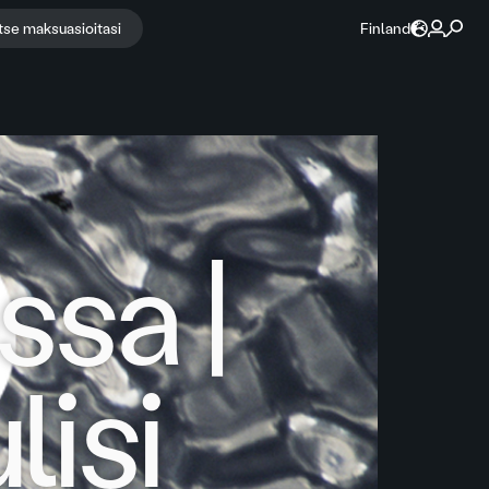
itse maksuasioitasi
Finland
sa |
lisi