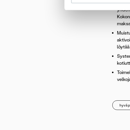
system
yhden 
Kokona
maksaj
Muistu
aktiv
löytää
Syste
kotiut
Toimek
velkoj
hyvä p