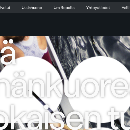
lvelut
Uutishuone
Ura Ropolla
Yhteystiedot
Hall
tä
nänkuores
okaisen tu