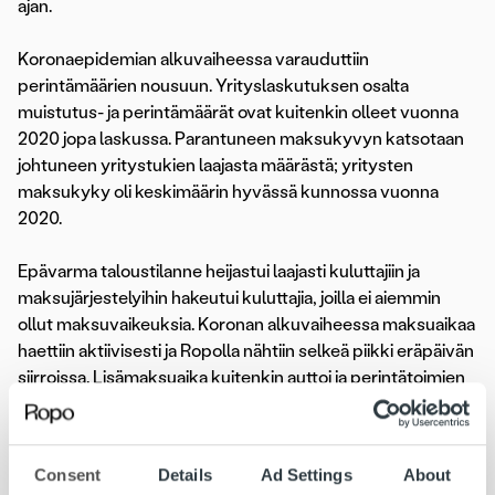
ajan.
Koronaepidemian alkuvaiheessa varauduttiin
perintämäärien nousuun. Yrityslaskutuksen osalta
muistutus- ja perintämäärät ovat kuitenkin olleet vuonna
2020 jopa laskussa. Parantuneen maksukyvyn katsotaan
johtuneen yritystukien laajasta määrästä; yritysten
maksukyky oli keskimäärin hyvässä kunnossa vuonna
2020.
Epävarma taloustilanne heijastui laajasti kuluttajiin ja
maksujärjestelyihin hakeutui kuluttajia, joilla ei aiemmin
ollut maksuvaikeuksia. Koronan alkuvaiheessa maksuaikaa
haettiin aktiivisesti ja Ropolla nähtiin selkeä piikki eräpäivän
siirroissa. Lisämaksuaika kuitenkin auttoi ja perintätoimien
osuus laski korona-aikana hieman myös kuluttajapuolella.
Kevään 2020 jälkeen eräpäivän siirtojen määrä tasaantui –
maksusuunnitelmien määrä on sen sijaan pysynyt edelleen
Consent
Details
Ad Settings
About
aiempaa korkeammalla tasolla.