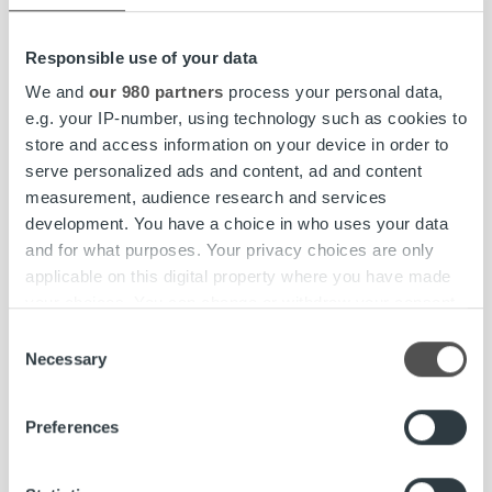
Laskutusmäärissä ei ole havaittu muutoksia. Keskimäärin
Responsible use of your data
laskutusmäärät ovat pysyneet korona-aikaa edeltävällä
We and
our 980 partners
process your personal data,
tasolla sekä yritys- että kuluttajalaskutuksen osalta.
e.g. your IP-number, using technology such as cookies to
Tietyillä palvelualoilla ja yksittäisillä asiakkailla laskumäärät
store and access information on your device in order to
ovat pudonneet.
serve personalized ads and content, ad and content
measurement, audience research and services
Ropon tilastot perustuvat Ropo Capital -konsernin
development. You have a choice in who uses your data
laskutus- ja maksuvalvonta-aineistoon. Ropo välittää
and for what purposes. Your privacy choices are only
vuosittain yli 170 miljoonaa laskua ja muuta dokumenttia.
applicable on this digital property where you have made
Suomessa noin joka viides lasku kulkee Ropo Capitalin
your choices. You can change or withdraw your consent
palveluiden kautta.
any time from the Cookie Declaration or by clicking on
Consent
the Privacy trigger icon.
Necessary
Selection
Find out more about how your personal data is processed
2020
koronaepidemia
laskutus
Preferences
and set your preferences in the
details section
.
maksukäyttäytyminen
operaattori
perintä
Ropo Capital
tilastot
We use cookies to personalise content and ads, to