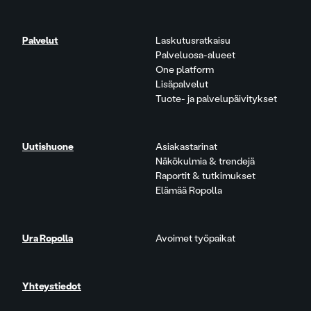
Palvelut
Laskutusratkaisu
Palveluosa-alueet
One platform
Lisäpalvelut
Tuote- ja palvelupäivitykset
Uutishuone
Asiakastarinat
Näkökulmia & trendejä
Raportit & tutkimukset
Elämää Ropolla
Ura Ropolla
Avoimet työpaikat
Yhteystiedot