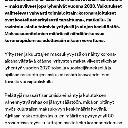
– maksuviiveet jopa lyhenivät vuonna 2020. Vaikutukset
vaihtelevat vahvasti toimialoittain: koronarajoitukset
ovat koetelleet erityisesti tapahtuma-, matkailu- ja
ravintola-alalla toimivia yrityksiä ja alojen henkilöstöä.
Maksusuunnitelmien määrässä nähdään kasvua
koronaepidemiaa edeltävään aikaan verrattuna.
Yritysten ja kuluttajien maksukyvyssä on nähty korona-
aikana yllättävä käänne; yritysten maksuviiveet alkoivat
lyhentyä vuoden 2020 toisella vuosineljänneksellä ja
ajallaan maksettujen laskujen määrä kasvoi edelleen
toisella vuosipuoliskolla.
Pelättyjä massairtisanomisia ei nähty ja kulutuksen
vähennyttyä rahaa on jäänyt säästöön, mikä on pitänyt
myös kuluttajien maksukyvyn keskimäärin hyvänä.
Ajallaan maksettujen laskujen määrä on pysynyt yli 80
prosentissa myös kuluttajien osalta koko koronaepidemian