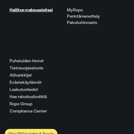
Hallitse maksuasioitasi
MyRopo
Perintämenettely
Palveluhinnasto
Puheluiden hinnat
Tietosuojaseloste
Alihankkijat
Evästekäytännöt
Laskutustiedot
Hae rahoituslimiittiä
Ropo Group
Compliance Center