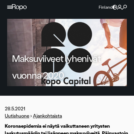
Jatka sisältöön
Finland
Maksuviiveet lyhenivät
vuonna 2020
28.5.2021
Uutishuone
›
Ajankohtaista
Koronaepidemia ei näytä vaikuttaneen yritysten
laskutusmääriin tai lisänneen maksuviiveitä. Päinvastoin