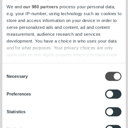
We and
our 980 partners
process your personal data,
e.g. your IP-number, using technology such as cookies to
store and access information on your device in order to
serve personalized ads and content, ad and content
measurement, audience research and services
Uncategorized
development. You have a choice in who uses your data
and for what purposes. Your privacy choices are only
Reagoimme poikkeustilanteeseen
applicable on this digital property where you have made
keventämällä perintäkuluja ja aktivoimalla
your choices. You can change or withdraw your consent
ennakoivaan maksusuunnitteluun
any time from the Cookie Declaration or by clicking on
Consent
the Privacy trigger icon.
Necessary
Selection
Lue lisää
Find out more about how your personal data is processed
Preferences
and set your preferences in the
details section
.
We use cookies to personalise content and ads, to
Statistics
provide social media features and to analyse our traffic.
We also share information about your use of our site with