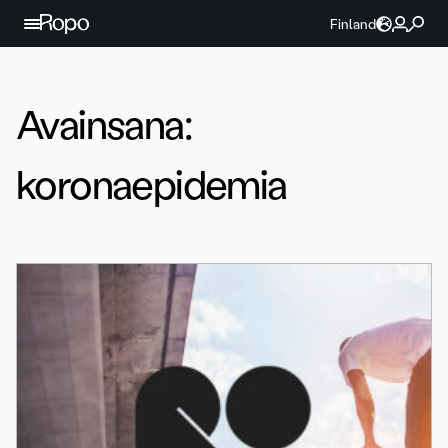
Jatka sisältöön
Finland
Avainsana:
koronaepidemia