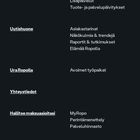
Lisäpalvelut
Tuote- ja palvelupäivitykset
Uutishuone
Asiakastarinat
Näkökulmia & trendejä
Raportit & tutkimukset
Elämää Ropolla
Ura Ropolla
Avoimet työpaikat
Yhteystiedot
Hallitse maksuasioitasi
MyRopo
Perintämenettely
Palveluhinnasto