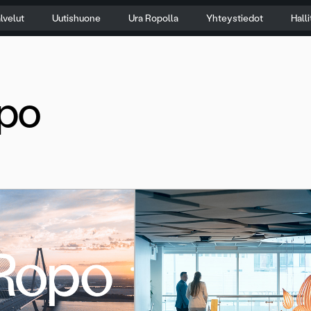
lvelut
Uutishuone
Ura Ropolla
Yhteystiedot
Hall
po