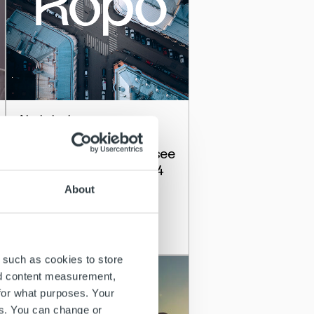
Ajankohtaista
Yleinen ALV-kanta nousee
25,5 prosenttiin 1.9.2024
alkaen
About
Lue lisää
 such as cookies to store
nd content measurement,
for what purposes. Your
es. You can change or