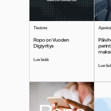
Tiedote
Ajanko
Ropo on Vuoden
Päivi
Digiyritys
perint
maksu
Lue lisää
Lue lis