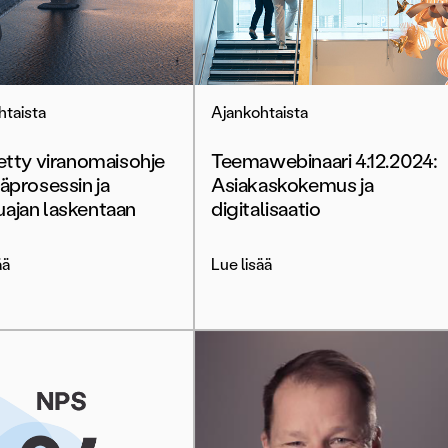
htaista
Ajankohtaista
tetty viranomaisohje
Teemawebinaari 4.12.2024:
äprosessin ja
Asiakaskokemus ja
ajan laskentaan
digitalisaatio
ää
Lue lisää