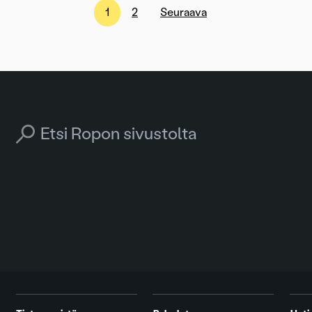
1
2
Seuraava
Search for: