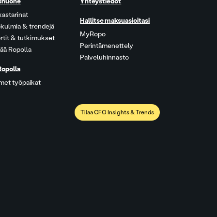
shuone
Yhteystiedot
kastarinat
Hallitse maksuasioitasi
kulmia & trendejä
MyRopo
rtit & tutkimukset
Perintämenettely
ää Ropolla
Palveluhinnasto
Ropolla
met työpaikat
Tilaa CFO Insights & Trends