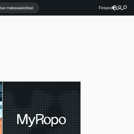
itse maksuasioitasi
Finland