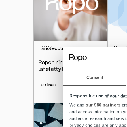
Häiriötiedote
Ajanko
Ropon nimissä on
Ropo 
lähetetty huijausviestejä
asian
käytt
Consent
Lue lisää
Lue lis
Responsible use of your dat
We and
our 980 partners
pro
and access information on yo
audience research and servi
privacy choices are only app