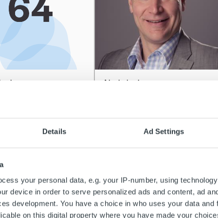
htaista
Ajankohtaista
on luotettava ja
Tero Rantaniitty Ropo
tunteva kumppani:
Suomen maajohtajaksi
öönottojen NPS 64
Details
Ad Settings
Lue lisää
ää
a
cess your personal data, e.g. your IP-number, using technology
ur device in order to serve personalized ads and content, ad a
ces development. You have a choice in who uses your data and 
licable on this digital property where you have made your choic