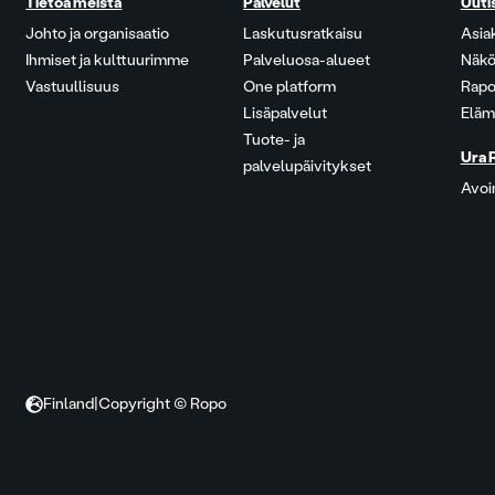
Tietoa meistä
Palvelut
Uuti
Johto ja organisaatio
Laskutusratkaisu
Asia
Ihmiset ja kulttuurimme
Palveluosa-alueet
Näkö
Vastuullisuus
One platform
Rapo
Lisäpalvelut
Eläm
Tuote- ja
Ura 
palvelupäivitykset
Avoi
Finland
|
Copyright © Ropo