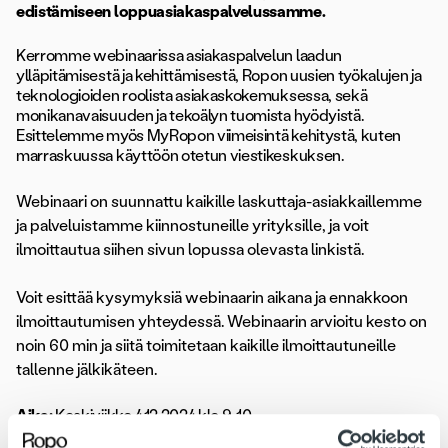
edistämiseen loppuasiakaspalvelussamme.
Kerromme webinaarissa asiakaspalvelun laadun
ylläpitämisestä ja kehittämisestä, Ropon uusien työkalujen ja
teknologioiden roolista asiakaskokemuksessa, sekä
monikanavaisuuden ja tekoälyn tuomista hyödyistä.
Esittelemme myös MyRopon viimeisintä kehitystä, kuten
marraskuussa käyttöön otetun viestikeskuksen.
Webinaari on suunnattu kaikille laskuttaja-asiakkaillemme
ja palveluistamme kiinnostuneille yrityksille, ja voit
ilmoittautua siihen sivun lopussa olevasta linkistä.
Voit esittää kysymyksiä webinaarin aikana ja ennakkoon
ilmoittautumisen yhteydessä. Webinaarin arvioitu kesto on
noin 60 min ja siitä toimitetaan kaikille ilmoittautuneille
tallenne jälkikäteen.
Aika:
Keskiviikko 4.12.2024 klo 9-10
Paikka:
Teams Live -webinaari