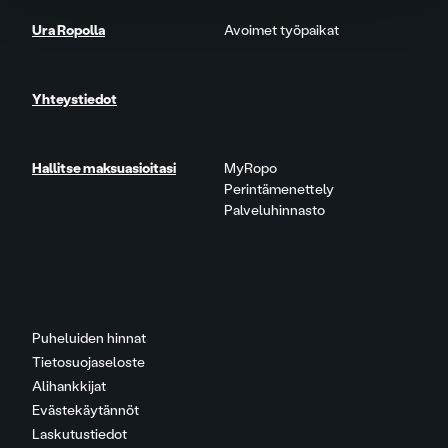
Ura Ropolla
Avoimet työpaikat
Yhteystiedot
Hallitse maksuasioitasi
MyRopo
Perintämenettely
Palveluhinnasto
Puheluiden hinnat
Tietosuojaseloste
Alihankkijat
Evästekäytännöt
Laskutustiedot