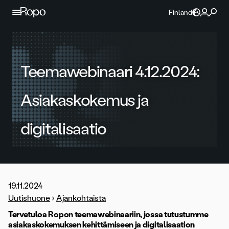
Jatka sisältöön
Finland
Teemawebinaari 4.12.2024:
Asiakaskokemus ja
digitalisaatio
19.11.2024
Uutishuone
›
Ajankohtaista
Tervetuloa Ropon teemawebinaariin, jossa tutustumme
asiakaskokemuksen kehittämiseen ja digitalisaation