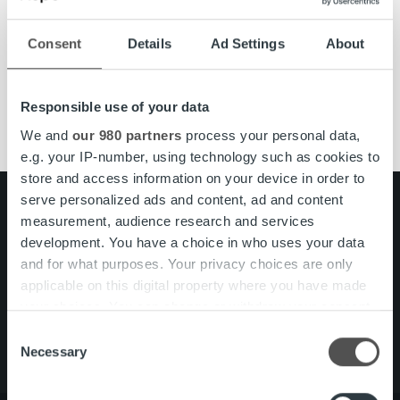
Ilmoittaudu mukaan »
Consent
Details
Ad Settings
About
Asiakaskokemus
digitalisaatio
ropo
webinaari
Responsible use of your data
We and
our 980 partners
process your personal data,
e.g. your IP-number, using technology such as cookies to
store and access information on your device in order to
serve personalized ads and content, ad and content
Search for:
measurement, audience research and services
development. You have a choice in who uses your data
Pikalinkit
Yhteystiedot
and for what purposes. Your privacy choices are only
Ura Ropolla
applicable on this digital property where you have made
Palvelut
your choices. You can change or withdraw your consent
Tietoa meistä
any time from the Cookie Declaration or by clicking on
Consent
the Privacy trigger icon.
Necessary
Selection
Find out more about how your personal data is processed