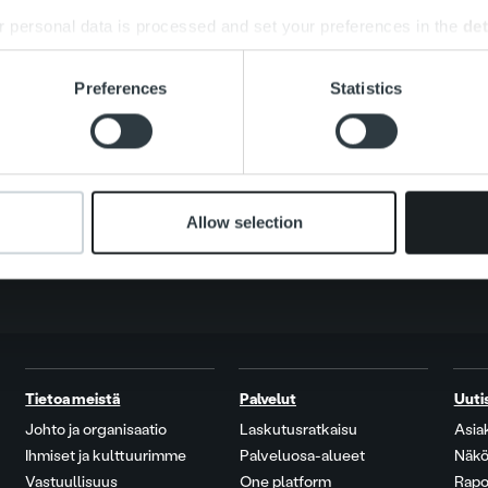
 personal data is processed and set your preferences in the
det
e content and ads, to provide social media features and to analy
Preferences
Statistics
Search for:
 our site with our social media, advertising and analytics partn
 provided to them or that they’ve collected from your use of their
Allow selection
Tietoa meistä
Palvelut
Uuti
Johto ja organisaatio
Laskutusratkaisu
Asia
Ihmiset ja kulttuurimme
Palveluosa-alueet
Näkö
Vastuullisuus
One platform
Rapo