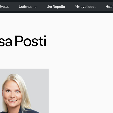
lvelut
Uutishuone
Ura Ropolla
Yhteystiedot
Hall
isa Posti