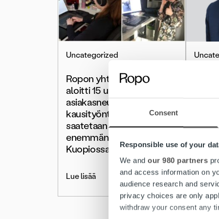
Uncategorized
Uncate
Ropon yhteyskeskuksessa
Liisa 
aloitti 15 uutta
operat
asiakasneuvojaa –
kausityöntekijöitä
Consent
Lue lis
saatetaan tarvita
enemmänkin sekä
Responsible use of your dat
Kuopiossa että Porvoossa
We and
our 980 partners
pro
and access information on yo
Lue lisää
audience research and servi
privacy choices are only app
withdraw your consent any tim