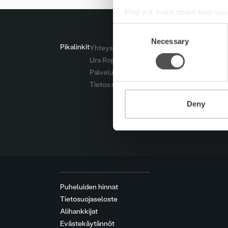
Find out more about how your
Consent
We use cookies to personalis
Necessary
Selection
Pikalinkit
Yhteystiedot
information about your use of
Ura Ropolla
other information that you’ve
Palvelut
Tietoa meistä
Deny
Puheluiden hinnat
Tietosuojaseloste
Alihankkijat
Evästekäytännöt