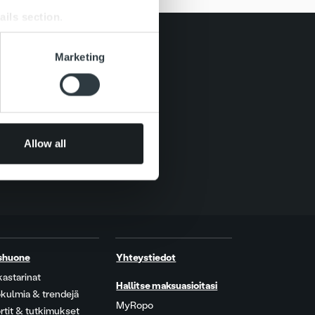
ails section
.
se our traffic. We also share
Marketing
ers who may combine it with
 services.
Allow all
shuone
Yhteystiedot
kastarinat
Hallitse maksuasioitasi
kulmia & trendejä
MyRopo
rtit & tutkimukset