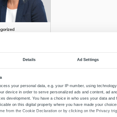
gorized
Posti Ropo Capitalin
iiviseksi johtajaksi
Details
Ad Settings
ää
a
cess your personal data, e.g. your IP-number, using technology
ur device in order to serve personalized ads and content, ad a
ces development. You have a choice in who uses your data and 
licable on this digital property where you have made your choic
e from the Cookie Declaration or by clicking on the Privacy trig