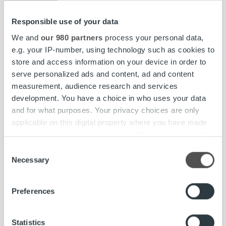
Lisätiedot ja haastattelupyynnöt:
Responsible use of your data
Jenni Jantunen, brändi- ja markkinointipäällikkö, Ropo
We and
our 980 partners
process your personal data,
Capital, puh. 044 756 9603, jenni.jantunen@ropocapital.fi
e.g. your IP-number, using technology such as cookies to
store and access information on your device in order to
Ropo Capital
on johtava laskun elinkaari- ja
serve personalized ads and content, ad and content
rahoituspalveluiden tarjoaja Suomessa. Kilpailemme
measurement, audience research and services
markkinoilla tekno-logisena edelläkävijänä –
development. You have a choice in who uses your data
toimintamallimme pohjautuu digitalisaation etuihin ja
and for what purposes. Your privacy choices are only
vahvaan automaatioon. Työllistämme noin 200 talouden
applicable on this digital property where you have made
ammattilaista ja kuukausittain yli 8 000 suomalaisyritystä
your choices. You can change or withdraw your consent
luottaa palveluihimme. Vuonna 2020 haluamme olla oman
any time from the Cookie Declaration or by clicking on
Consent
alamme markkinajohtaja Suomessa.
the Privacy trigger icon.
Necessary
Selection
Find out more about how your personal data is processed
Preferences
#ropojengi
COO
Liisa Posti
nimitys
and set your preferences in the
details section
.
operatiivinen johtaja
Ropo Capital
We use cookies to personalise content and ads, to
Statistics