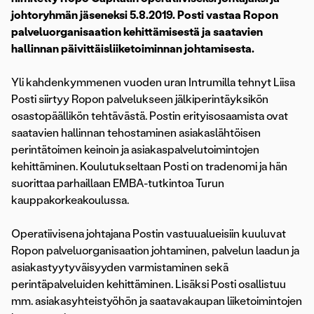
johtoryhmän jäseneksi 5.8.2019. Posti vastaa Ropon
palveluorganisaation kehittämisestä ja saatavien
hallinnan päivittäisliiketoiminnan johtamisesta.
Yli kahdenkymmenen vuoden uran Intrumilla tehnyt Liisa
Posti siirtyy Ropon palvelukseen jälkiperintäyksikön
osastopäällikön tehtävästä. Postin erityisosaamista ovat
saatavien hallinnan tehostaminen asiakaslähtöisen
perintätoimen keinoin ja asiakaspalvelutoimintojen
kehittäminen. Koulutukseltaan Posti on tradenomi ja hän
suorittaa parhaillaan EMBA-tutkintoa Turun
kauppakorkeakoulussa.
Operatiivisena johtajana Postin vastuualueisiin kuuluvat
Ropon palveluorganisaation johtaminen, palvelun laadun ja
asiakastyytyväisyyden varmistaminen sekä
perintäpalveluiden kehittäminen. Lisäksi Posti osallistuu
mm. asiakasyhteistyöhön ja saatavakaupan liiketoimintojen