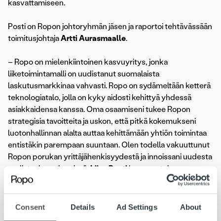
kasvattamiseen.
Posti on Ropon johtoryhmän jäsen ja raportoi tehtävässään
toimitusjohtaja
Artti Aurasmaalle
.
– Ropo on mielenkiintoinen kasvuyritys, jonka
liiketoimintamalli on uudistanut suomalaista
laskutusmarkkinaa vahvasti. Ropo on sydämeltään ketterä
teknologiatalo, jolla on kyky aidosti kehittyä yhdessä
asiakkaidensa kanssa. Oma osaamiseni tukee Ropon
strategisia tavoitteita ja uskon, että pitkä kokemukseni
luotonhallinnan alalta auttaa kehittämään yhtiön toimintaa
entistäkin parempaan suuntaan. Olen todella vakuuttunut
Ropon porukan yrittäjähenkisyydestä ja innoissani uudesta
roolistani ropojengissä,
Liisa Posti
kommentoi.
Operatiivisen johtajan tehtävä on Ropo Capitalilla uusi ja
korvaa aiemman palvelujohtajan tehtävän. Posti aloitti
Consent
Details
Ad Settings
About
tehtävässään 5.8.2019.