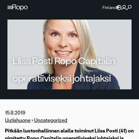
Jatka sisältöön
Finland
Liisa Posti Ropo Capitalin
operatiiviseksi johtajaksi
15.8.2019
Uutishuone
›
Uncategorized
Pitkään luotonhallinnan alalla toiminut Liisa Posti (41) on
nimitetty Ropo Capitalin operatiiviseksi johtajaksi ja