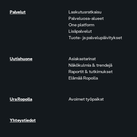
Palvelut
Laskutusratkaisu
Palveluosa-alueet
One platform
Lisäpalvelut
Tuote- ja palvelupäivitykset
Uutishuone
Asiakastarinat
Näkökulmia & trendejä
Raportit & tutkimukset
Elämää Ropolla
Ura Ropolla
Avoimet työpaikat
Yhteystiedot