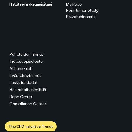
Hallitse maksuasioitasi
MyRopo
Perintämenettely
Palveluhinnasto
Puheluiden hinnat
Tietosuojaseloste
Alihankkijat
Evästekäytännöt
Laskutustiedot
Hae rahoituslimiittiä
Ropo Group
Compliance Center
Tilaa CFO Insights & Trends