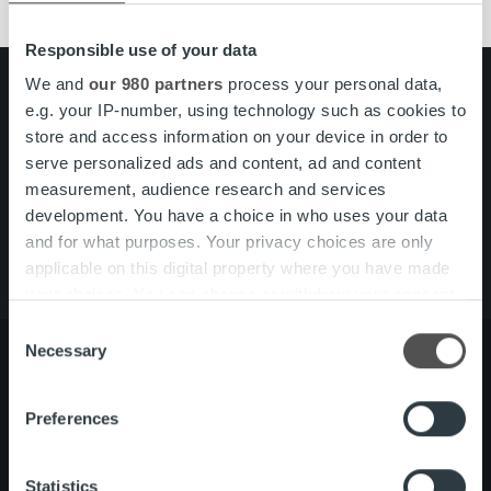
Responsible use of your data
We and
our 980 partners
process your personal data,
Search for:
e.g. your IP-number, using technology such as cookies to
store and access information on your device in order to
Pikalinkit
Yhteystiedot
serve personalized ads and content, ad and content
Ura Ropolla
measurement, audience research and services
Palvelut
development. You have a choice in who uses your data
Tietoa meistä
and for what purposes. Your privacy choices are only
applicable on this digital property where you have made
your choices. You can change or withdraw your consent
any time from the Cookie Declaration or by clicking on
Consent
the Privacy trigger icon.
Necessary
Selection
Find out more about how your personal data is processed
Preferences
Tietoa meistä
Johto ja organisaatio
and set your preferences in the
details section
.
Ihmiset ja kulttuurimme
Vastuullisuus
We use cookies to personalise content and ads, to
Statistics