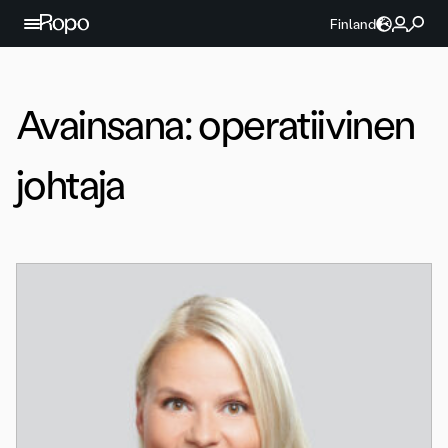
Jatka sisältöön
Finland
Avainsana:
operatiivinen
johtaja