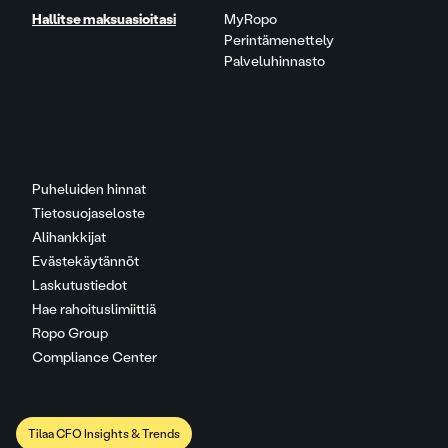
Hallitse maksuasioitasi
MyRopo
Perintämenettely
Palveluhinnasto
Puheluiden hinnat
Tietosuojaseloste
Alihankkijat
Evästekäytännöt
Laskutustiedot
Hae rahoituslimiittiä
Ropo Group
Compliance Center
Tilaa CFO Insights & Trends