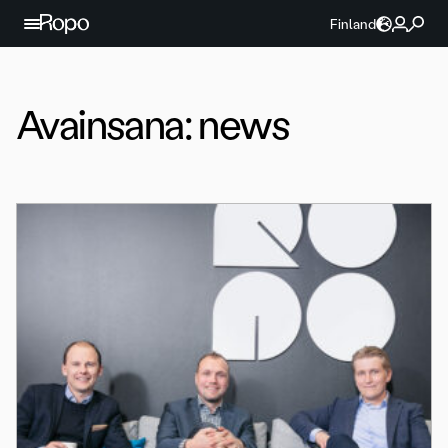
Jatka sisältöön
Finland
Avainsana:
news