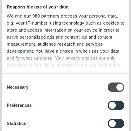
Responsible use of your data
We and
our 980 partners
process your personal data,
e.g. your IP-number, using technology such as cookies to
store and access information on your device in order to
serve personalized ads and content, ad and content
measurement, audience research and services
development. You have a choice in who uses your data
and for what purposes. Your privacy choices are only
applicable on this digital property where you have made
your choices. You can change or withdraw your consent
any time from the Cookie Declaration or by clicking on
Consent
the Privacy trigger icon.
Necessary
Selection
Find out more about how your personal data is processed
Preferences
and set your preferences in the
details section
.
Ajankohtaista
We use cookies to personalise content and ads, to
Statistics
RopoHold Oyj, tilinpäätös 2018 ja
provide social media features and to analyse our traffic.