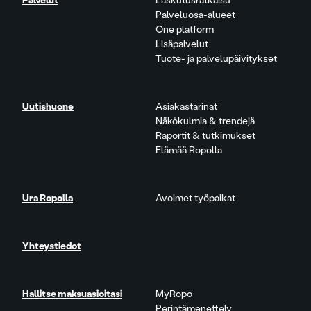
Palvelut
Laskutusratkaisu
Palveluosa-alueet
One platform
Lisäpalvelut
Tuote- ja palvelupäivitykset
Uutishuone
Asiakastarinat
Näkökulmia & trendejä
Raportit & tutkimukset
Elämää Ropolla
Ura Ropolla
Avoimet työpaikat
Yhteystiedot
Hallitse maksuasioitasi
MyRopo
Perintämenettely