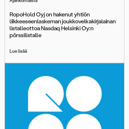
Ajankohtaista
RopoHold Oyj on hakenut yhtiön
liikkeeseenlaskeman joukkovelkakirjalainan
listalleottoa Nasdaq Helsinki Oy:n
pörssilistalle
Lue lisää